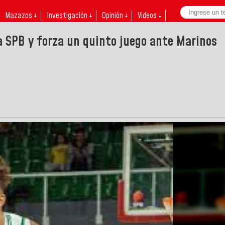
Mazazos ↓
Investigación ↓
Opinión ↓
Videos ↓
la SPB y forza un quinto juego ante Marinos