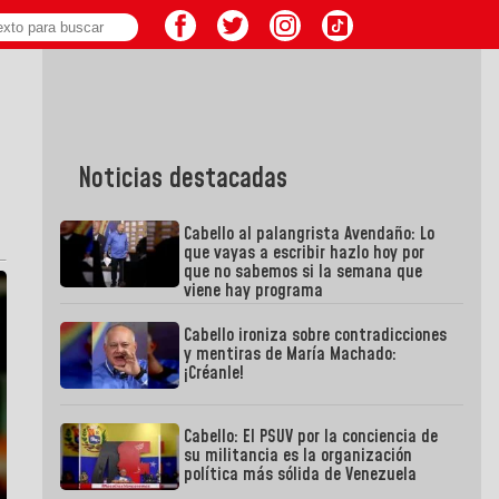
Noticias destacadas
Cabello al palangrista Avendaño: Lo
que vayas a escribir hazlo hoy por
que no sabemos si la semana que
viene hay programa
Cabello ironiza sobre contradicciones
y mentiras de María Machado:
¡Créanle!
Cabello: El PSUV por la conciencia de
su militancia es la organización
política más sólida de Venezuela