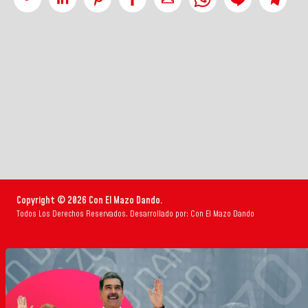
Copyright © 2026 Con El Mazo Dando.
Todos Los Derechos Reservados. Desarrollado por: Con El Mazo Dando