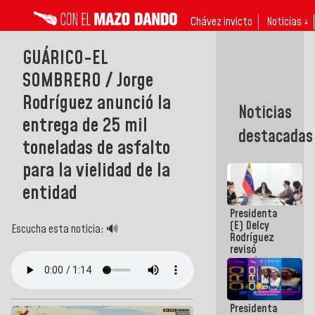
Chávez invicto
Noticias ↓
GUÁRICO-EL
SOMBRERO / Jorge
Rodríguez anunció la
Noticias
entrega de 25 mil
destacadas
toneladas de asfalto
para la vielidad de la
entidad
Presidenta
(E) Delcy
Escucha esta noticia: 🔊
Rodríguez
revisó
agenda
económica y
ejecución de
fondos de
Presidenta
emergencia