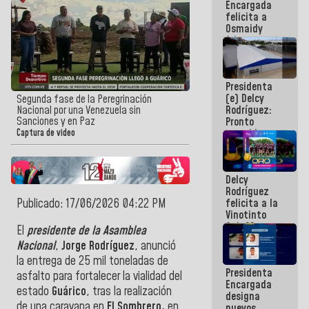
Encargada
post-sismos
felicita a
Osmaidy
Arias y
Giraly
Marcano por
hacer
Presidenta
historia en
(e) Delcy
los
Segunda fase de la Peregrinación
Rodríguez:
Nacional por una Venezuela sin
Centroamericanos
Sanciones y en Paz
Pronto
restableceremos
Captura de video
las
operaciones
en el
Delcy
Aeropuerto
Rodríguez
Internacional
Publicado: 17/06/2026 04:22 PM
felicita a la
de
Vinotinto
Maiquetía
Sub 20
El
presidente de la Asamblea
campeona
Nacional
,
Jorge Rodríguez
, anunció
frente
la entrega de 25 mil toneladas de
México Sub
Presidenta
23 en los
asfalto para fortalecer la vialidad del
Encargada
Centroamericanos
estado
Guárico
, tras la realización
designa
de una caravana en
El Sombrero,
en
nuevos