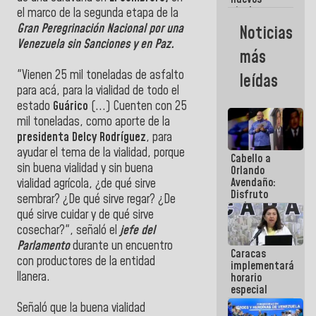
titulares en
el marco de la segunda etapa de la
el
Gran Peregrinación Nacional por una
Noticias
Viceministerio
Venezuela sin Sanciones y en Paz.
de Energía
más
Eléctrica y
CORPOELEC
"Vienen 25 mil toneladas de asfalto
leídas
para acá, para la vialidad de todo el
estado
Guárico
(...) Cuenten con 25
mil toneladas, como aporte de la
presidenta Delcy Rodríguez
, para
ayudar el tema de la vialidad, porque
Cabello a
sin buena vialidad y sin buena
Orlando
Avendaño:
vialidad agrícola, ¿de qué sirve
Disfruto
sembrar? ¿De qué sirve regar? ¿De
cada vez
qué sirve cuidar y de qué sirve
que escribes
cosechar?", señaló el
jefe del
porque lo
que haces
Parlamento
durante un encuentro
Caracas
es
con productores de la entidad
implementará
embarrarla
llanera.
horario
especial
para
Señaló que la buena vialidad
adaptarse