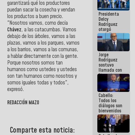
garantizará qué los productores
al plan de
ahorro
puedan sacar la cosecha y vendan
Presidenta
energético
los productos a buen precio.
Delcy
"Nosotros vamos, como decía
Rodríguez
otorgó
Chávez
, a las catacumbas. Vamos
medalla
debajo de los árboles, vamos a las
"Héroe de
plazas, vamos a los parques, vamos
Venezuela"
a los barrios, vamos a las comunas,
a servidores
Jorge
públicos
a hablar directamente con la gente.
Rodríguez
Porque nosotros somos tan
sostuvo
humanos como ustedes y ustedes
llamada con
Dinorah
son tan humanos como nosotros y
Figuera y
somos iguales todas y todos",
acuerdan
expresó.
primer
Cabello:
encuentro
Todos los
presencial
REDACCIÓN MAZO
diálogos son
para el
bienvenidos
diálogo
siempre que
estén en el
marco de la
Comparte esta noticia:
Constitución