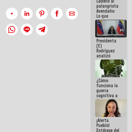
Cabello al
de la
palangrista
República
Avendaño:
Lo que
vayas a
escribir
hazlo hoy
por que no
Presidenta
sabemos si
(E)
la semana
Rodríguez
que viene
analizó
hay
junto a
programa
gobernadores
planes de
recuperación
¿Cómo
del Sistema
funciona la
Eléctrico
guerra
Nacional
cognitiva a
favor de la
narrativa
hegemónica?
(1)
¡Alerta
Pueblo!
Entérese del