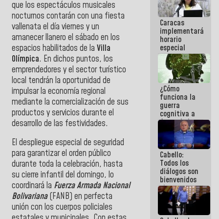
que los espectáculos musicales
operaciones
en el
nocturnos contarán con una fiesta
Caracas
Aeropuerto
vallenata el día viernes y un
implementará
Internacional
amanecer llanero el sábado en los
horario
de
espacios habilitados de la
Villa
especial
Maiquetía
para
Olímpica
. En dichos puntos, los
adaptarse
emprendedores y el sector turístico
al plan de
local tendrán la oportunidad de
ahorro
¿Cómo
energético
impulsar la economía regional
funciona la
mediante la comercialización de sus
guerra
productos y servicios durante el
cognitiva a
favor de la
desarrollo de las festividades.
narrativa
hegemónica?
El despliegue especial de seguridad
(1)
para garantizar el orden público
Cabello:
Todos los
durante toda la celebración, hasta
diálogos son
su cierre infantil del domingo, lo
bienvenidos
coordinará la
Fuerza Armada Nacional
siempre que
Bolivariana
(FANB) en perfecta
estén en el
marco de la
unión con los cuerpos policiales
Constitución
estatales y municipales. Con estas