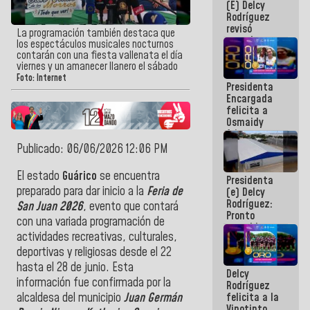
(E) Delcy
y del Caribe
Rodríguez
2026
revisó
La programación también destaca que
agenda
los espectáculos musicales nocturnos
económica y
contarán con una fiesta vallenata el día
ejecución de
viernes y un amanecer llanero el sábado
fondos de
Foto: Internet
Presidenta
emergencia
Encargada
post-sismos
felicita a
Osmaidy
Arias y
Giraly
Publicado: 06/06/2026 12:06 PM
Marcano por
hacer
El estado
Guárico
se encuentra
Presidenta
historia en
preparado para dar inicio a la
Feria de
(e) Delcy
los
Rodríguez:
Centroamericanos
San Juan 2026
, evento que contará
Pronto
con una variada programación de
restableceremos
actividades recreativas, culturales,
las
operaciones
deportivas y religiosas desde el 22
en el
hasta el 28 de junio. Esta
Delcy
Aeropuerto
información fue confirmada por la
Rodríguez
Internacional
felicita a la
alcaldesa del municipio
Juan Germán
de
Vinotinto