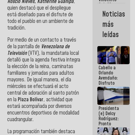
Maiquetía
Roscio Nieves, Katherine Guanipa
,
Sub 20
quien destacó que el despliegue
campeona
Noticias
está diseñado para el disfrute de
frente
México Sub
todo el pueblo en un ambiente de
más
23 en los
tradición.
Centroamericanos
leídas
Por medio de un contacto a través
de la pantalla de
Venezolana de
Televisión
(VTV), la mandataria local
detalló que la agenda festiva integra
la elección de la reina, caminatas
Cabello a
familiares y jornadas para adultos
Orlando
Avendaño:
mayores. De igual manera, el día
Disfruto
miércoles se efectuará el acto
cada vez
central de adoración al santo patrón
que escribes
porque lo
en la
Plaza Bolívar
, actividad que
que haces
estará acompañada por diversos
Presidenta
es
encuentros deportivos de modalidad
(e) Delcy
embarrarla
Rodríguez:
cuadrangular.
Pronto
restableceremos
La programación también destaca
las