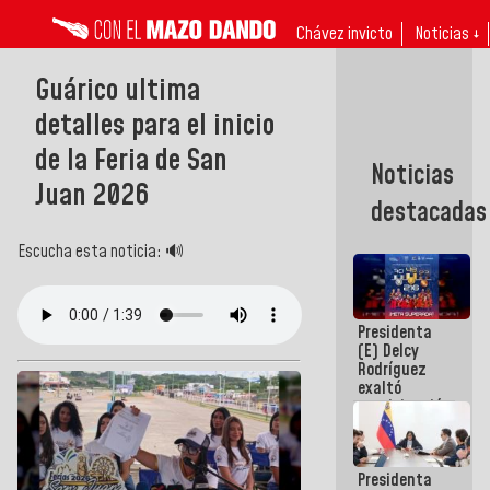
Chávez invicto
Noticias ↓
Guárico ultima
detalles para el inicio
de la Feria de San
Noticias
Juan 2026
destacadas
Escucha esta noticia: 🔊
Presidenta
(E) Delcy
Rodríguez
exaltó
participación
de
Venezuela
en Juegos
Presidenta
Centroamericanos