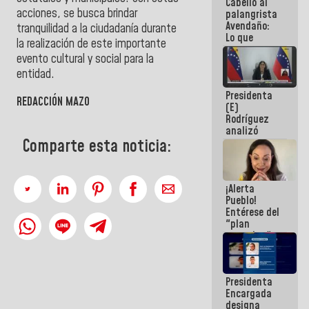
Cabello al
de la
acciones, se busca brindar
palangrista
República
Avendaño:
tranquilidad a la ciudadanía durante
Lo que
la realización de este importante
vayas a
evento cultural y social para la
escribir
hazlo hoy
entidad.
por que no
Presidenta
sabemos si
REDACCIÓN MAZO
(E)
la semana
Rodríguez
que viene
analizó
hay
junto a
Comparte esta noticia:
programa
gobernadores
planes de
recuperación
¡Alerta
del Sistema
Pueblo!
Eléctrico
Entérese del
Nacional
"plan
enjambre"
de La Sayo
para
sabotear el
Presidenta
diálogo y
Encargada
promover el
designa
caos