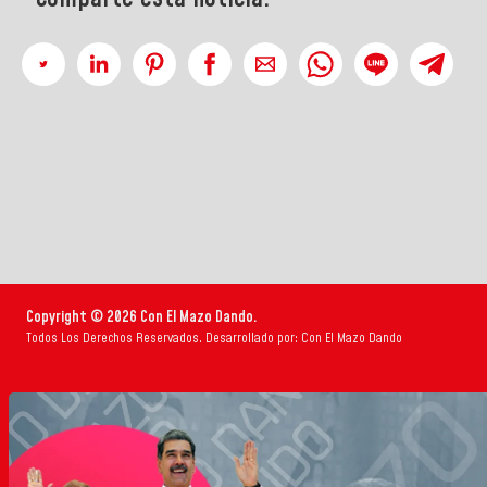
Copyright © 2026 Con El Mazo Dando.
Todos Los Derechos Reservados. Desarrollado por: Con El Mazo Dando