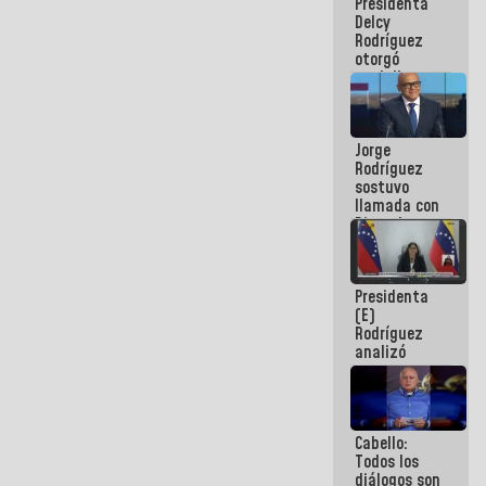
Presidenta
abordar
Delcy
planes de
Rodríguez
acción
otorgó
medalla
"Héroe de
Venezuela"
a servidores
Jorge
públicos
Rodríguez
sostuvo
llamada con
Dinorah
Figuera y
acuerdan
primer
Presidenta
encuentro
(E)
presencial
Rodríguez
para el
analizó
diálogo
junto a
gobernadores
planes de
recuperación
Cabello:
del Sistema
Todos los
Eléctrico
diálogos son
Nacional