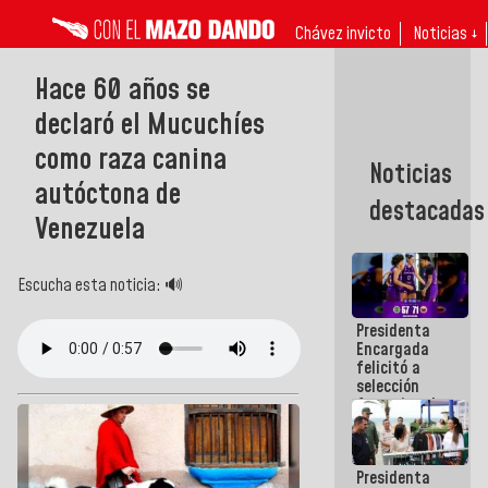
Chávez invicto
Noticias ↓
Hace 60 años se
declaró el Mucuchíes
como raza canina
Noticias
autóctona de
destacadas
Venezuela
Escucha esta noticia: 🔊
Presidenta
Encargada
felicitó a
selección
femenina de
baloncesto
por su
clasificación
Presidenta
a la