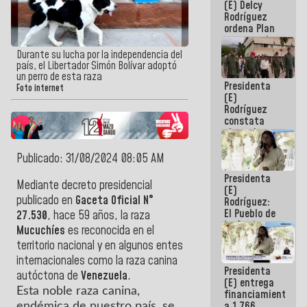
(E) Delcy
AmeriCup
Rodríguez
2027
ordena Plan
maestro de
desarrollo
Durante su lucha por la independencia del
logístico y
país, el Libertador Simón Bolívar adoptó
turístico
un perro de esta raza
Presidenta
para La
Foto internet
(E)
Guaira
Rodríguez
constata
obras de
rehabilitación
de Escuela
Publicado: 31/08/2024 08:05 AM
Militar de
Presidenta
Mamo en La
Mediante decreto presidencial
(E)
Guaira
publicado en
Gaceta Oficial N°
Rodríguez:
El Pueblo de
27.530
, hace 59 años, la raza
La Guaira
Mucuchíes
es reconocida en el
siempre
territorio nacional y en algunos entes
estará
acompañada
internacionales como la raza canina
Presidenta
por el
autóctona de
Venezuela
.
(E) entrega
Gobierno
Esta noble raza canina,
financiamientos
Nacional
a 1.766
endémica de nuestro país, se