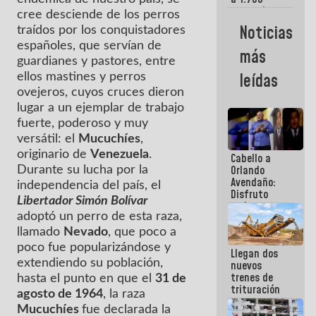
comerciantes
cree desciende de los perros
y
Noticias
traídos por los conquistadores
emprendedores
afectados
españoles, que servían de
más
por
guardianes y pastores, entre
terremotos
leídas
ellos mastines y perros
ovejeros, cuyos cruces dieron
lugar a un ejemplar de trabajo
fuerte, poderoso y muy
versátil: el
Mucuchíes
,
originario de
Venezuela
.
Cabello a
Orlando
Durante su lucha por la
Avendaño:
independencia del país, el
Disfruto
Libertador Simón Bolívar
cada vez
adoptó un perro de esta raza,
que escribes
porque lo
llamado
Nevado
, que poco a
que haces
poco fue popularizándose y
Llegan dos
es
extendiendo su población,
nuevos
embarrarla
trenes de
hasta el punto en que el
31 de
trituración
agosto de 1964
, la raza
para
Mucuchíes
fue declarada la
optimizar