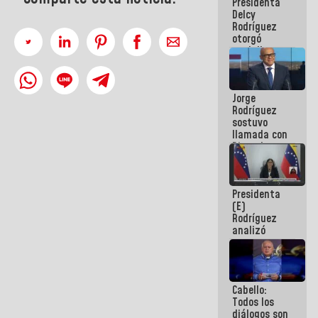
Presidenta
abordar
Delcy
planes de
Rodríguez
acción
otorgó
medalla
"Héroe de
Venezuela"
a servidores
Jorge
públicos
Rodríguez
sostuvo
llamada con
Dinorah
Figuera y
acuerdan
primer
Presidenta
encuentro
(E)
presencial
Rodríguez
para el
analizó
diálogo
junto a
gobernadores
planes de
recuperación
Cabello:
del Sistema
Todos los
Eléctrico
diálogos son
Nacional