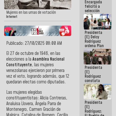
Encargada
de nuestra
felicitó a
América
selección
Mujeres en las urnas de votación
femenina de
Internet
baloncesto
por su
clasificación
Presidenta
a la
(E) Delcy
AmeriCup
Rodríguez
2027
Publicado: 27/10/2025 08:00 AM
ordena Plan
maestro de
El 27 de octubre de 1946, en las
desarrollo
logístico y
elecciones a la
Asamblea Nacional
turístico
Constituyente
, las mujeres
Presidenta
para La
venezolanas ejercieron por primera
(E)
Guaira
vez el voto, logrando además, que 12
Rodríguez
constata
quedaran electas como diputadas.
obras de
rehabilitación
Las mujeres elegidas
de Escuela
constituyentistas: Alicia Contreras,
Militar de
Presidenta
Mamo en La
Analuisa Llovera, Ángela Parra de
(E)
Guaira
Montenegro, Carmen Gracián de
Rodríguez:
Malpica, Catalina de Romero, Cecilia
El Pueblo de