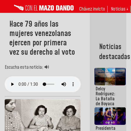
Chávez invicto
Noticias ↓
Hace 79 años las
mujeres venezolanas
ejercen por primera
Noticias
vez su derecho al voto
destacadas
Escucha esta noticia: 🔊
Delcy
Rodríguez:
La Batalla
de Boyaca
representa
un capítulo
decisivo en
la gesta
Presidenta
emancipadora