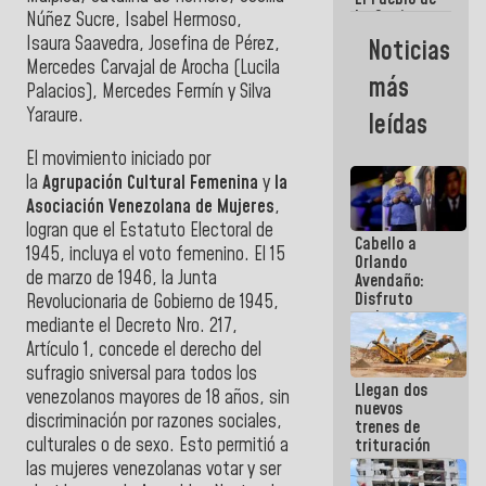
La Guaira
Núñez Sucre, Isabel Hermoso,
siempre
Isaura Saavedra, Josefina de Pérez,
Noticias
estará
Mercedes Carvajal de Arocha (Lucila
acompañada
más
Palacios), Mercedes Fermín y Silva
por el
Gobierno
Yaraure.
leídas
Nacional
El movimiento iniciado por
la
Agrupación Cultural Femenina
y
la
Asociación Venezolana de Mujeres
,
logran que el Estatuto Electoral de
Cabello a
1945, incluya el voto femenino. El 15
Orlando
de marzo de 1946, la Junta
Avendaño:
Disfruto
Revolucionaria de Gobierno de 1945,
cada vez
mediante el Decreto Nro. 217,
que escribes
Artículo 1, concede el derecho del
porque lo
sufragio sniversal para todos los
que haces
Llegan dos
es
venezolanos mayores de 18 años, sin
nuevos
embarrarla
discriminación por razones sociales,
trenes de
culturales o de sexo. Esto permitió a
trituración
para
las mujeres venezolanas votar y ser
optimizar