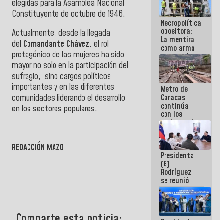
elegidas para la Asamblea Nacional
manejo de
Constituyente de octubre de 1946.
escombros
Necropolítica
en La Guaira
opositora:
Actualmente, desde la llegada
La mentira
del
Comandante Chávez
, el rol
como arma
protagónico de las mujeres ha sido
contra el
Pueblo
mayor no solo en la participación del
sufragio, sino cargos políticos
importantes y en las diferentes
Metro de
Caracas
comunidades liderando el desarrollo
continúa
en los sectores populares.
con los
trabajos de
mantenimiento
e inspección
REDACCIÓN MAZO
en la Línea 2
Presidenta
(E)
Rodríguez
se reunió
con Estado
Mayor
Eléctrico
para
Comparte esta noticia: