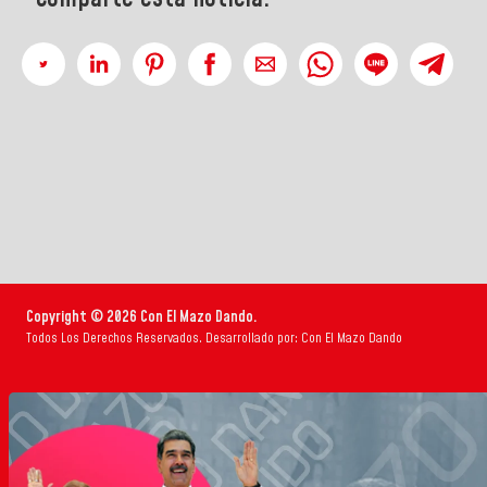
Copyright © 2026 Con El Mazo Dando.
Todos Los Derechos Reservados. Desarrollado por: Con El Mazo Dando