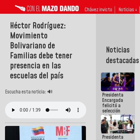
Chávez invicto
Noticias ↓
Héctor Rodríguez:
Movimiento
Bolivariano de
Noticias
Familias debe tener
destacadas
presencia en las
escuelas del país
Escucha esta noticia: 🔊
Presidenta
Encargada
felicitó a
selección
femenina de
baloncesto
por su
clasificación
Presidenta
a la