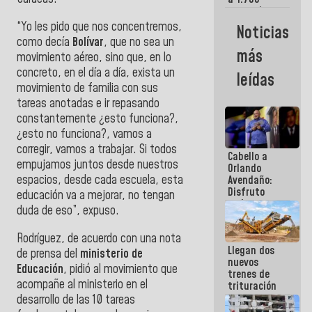
comerciantes
y
“Yo les pido que nos concentremos,
Noticias
emprendedores
como decía
Bolívar
, que no sea un
afectados
más
movimiento aéreo, sino que, en lo
por
terremotos
concreto, en el día a día, exista un
leídas
movimiento de familia con sus
tareas anotadas e ir repasando
constantemente ¿esto funciona?,
¿esto no funciona?, vamos a
corregir, vamos a trabajar. Si todos
Cabello a
empujamos juntos desde nuestros
Orlando
espacios, desde cada escuela, esta
Avendaño:
Disfruto
educación va a mejorar, no tengan
cada vez
duda de eso”, expuso.
que escribes
porque lo
Rodríguez, de acuerdo con una nota
que haces
Llegan dos
es
de prensa del
ministerio de
nuevos
embarrarla
Educación
, pidió al movimiento que
trenes de
acompañe al ministerio en el
trituración
para
desarrollo de las 10 tareas
optimizar