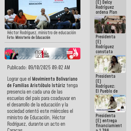
(E) Delcy
AmeriCup
Rodríguez
2027
ordena Plan
maestro de
desarrollo
logístico y
turístico
Héctor Rodríguez, ministro de educación
Presidenta
para La
Foto: Ministerio de Educación
(E)
Guaira
Rodríguez
constata
obras de
rehabilitación
de Escuela
Publicado: 09/10/2025 09:02 AM
Militar de
Presidenta
Mamo en La
Lograr que el
Movimiento Bolivariano
(E)
Guaira
de Familias Aristóbulo Istúriz
tenga
Rodríguez:
El Pueblo de
presencia en cada una de las
La Guaira
escuelas del país para coadyuvar en
siempre
el desarrollo de la educación y la
estará
acompañada
sociedad orientó este miércoles el
Presidenta
por el
ministro de Educación, Héctor
(E) entrega
Gobierno
Rodríguez, durante un acto en
financiamientos
Nacional
Caracas.
a 1.766