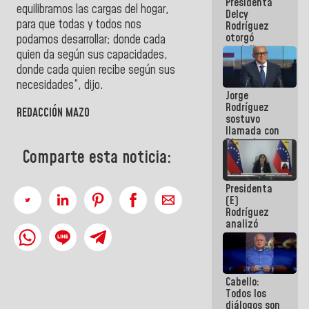
Presidenta
abordar
equilibramos las cargas del hogar,
Delcy
planes de
para que todas y todos nos
Rodríguez
acción
otorgó
podamos desarrollar; donde cada
medalla
quien da según sus capacidades,
"Héroe de
donde cada quien recibe según sus
Venezuela"
a servidores
necesidades”, dijo.
Jorge
públicos
Rodríguez
REDACCIÓN MAZO
sostuvo
llamada con
Dinorah
Comparte esta noticia:
Figuera y
acuerdan
primer
Presidenta
encuentro
(E)
presencial
Rodríguez
para el
analizó
diálogo
junto a
gobernadores
planes de
recuperación
Cabello:
del Sistema
Todos los
Eléctrico
diálogos son
Nacional