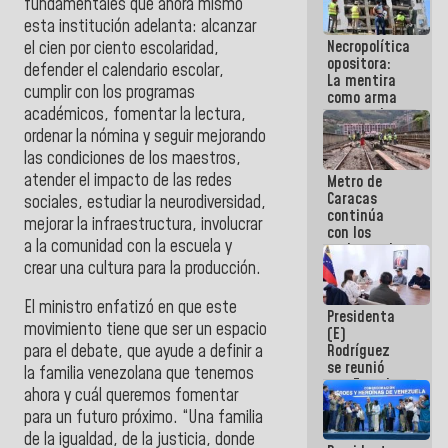
fundamentales que ahora mismo
manejo de
esta institución adelanta: alcanzar
escombros
Necropolítica
el cien por ciento escolaridad,
en La Guaira
opositora:
defender el calendario escolar,
La mentira
cumplir con los programas
como arma
académicos, fomentar la lectura,
contra el
Pueblo
ordenar la nómina y seguir mejorando
las condiciones de los maestros,
atender el impacto de las redes
Metro de
Caracas
sociales, estudiar la neurodiversidad,
continúa
mejorar la infraestructura, involucrar
con los
a la comunidad con la escuela y
trabajos de
mantenimiento
crear una cultura para la producción.
e inspección
en la Línea 2
El ministro enfatizó en que este
Presidenta
movimiento tiene que ser un espacio
(E)
Rodríguez
para el debate, que ayude a definir a
se reunió
la familia venezolana que tenemos
con Estado
ahora y cuál queremos fomentar
Mayor
para un futuro próximo. “Una familia
Eléctrico
para
de la igualdad, de la justicia, donde