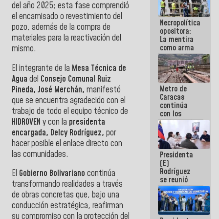
del año 2025; esta fase comprendió
manejo de
escombros
el encamisado o revestimiento del
Necropolítica
en La Guaira
pozo, además de la compra de
opositora:
materiales para la reactivación del
La mentira
como arma
mismo.
contra el
Pueblo
El integrante de la
Mesa Técnica de
Agua
del
Consejo Comunal Ruiz
Metro de
Pineda, José Merchán,
manifestó
Caracas
que se encuentra agradecido con el
continúa
trabajo de todo el equipo técnico de
con los
HIDROVEN
y con la
presidenta
trabajos de
mantenimiento
encargada, Delcy Rodríguez,
por
e inspección
hacer posible el enlace directo con
en la Línea 2
las comunidades.
Presidenta
(E)
Rodríguez
El
Gobierno Bolivariano
continúa
se reunió
transformando realidades a través
con Estado
de obras concretas que, bajo una
Mayor
Eléctrico
conducción estratégica, reafirman
para
su compromiso con la protección del