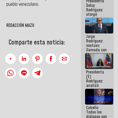
Presidenta
abordar
pueblo venezolano.
Delcy
planes de
Rodríguez
acción
otorgó
medalla
"Héroe de
REDACCIÓN MAZO
Venezuela"
a servidores
Jorge
públicos
Comparte esta noticia:
Rodríguez
sostuvo
llamada con
Dinorah
Figuera y
acuerdan
primer
Presidenta
encuentro
(E)
presencial
Rodríguez
para el
analizó
diálogo
junto a
gobernadores
planes de
recuperación
Cabello:
del Sistema
Todos los
Eléctrico
diálogos son
Nacional