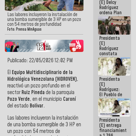
(E) Delcy
AmeriCup
Rodríguez
2027
ordena Plan
Las labores incluyeron la instalación de
maestro de
una bomba sumergible de 3 HP en un pozo
desarrollo
con 54 metros de profundidad
logístico y
Foto: Prensa MinAguas
turístico
Presidenta
para La
(E)
Guaira
Rodríguez
constata
obras de
Publicado: 22/05/2026 12:02 PM
rehabilitación
de Escuela
El
Equipo Multidisciplinario de la
Militar de
Hidrológica Venezolana (HIDROVEN)
,
Presidenta
Mamo en La
(E)
Guaira
reactivó un pozo profundo en el
Rodríguez:
sector
Ruiz Pineda
de la parroquia
El Pueblo de
Pozo Verde
, en el municipio
Caroní
La Guaira
siempre
del estado
Bolívar
.
estará
acompañada
Las labores incluyeron la instalación
Presidenta
por el
de una bomba sumergible de 3 HP en
(E) entrega
Gobierno
financiamientos
Nacional
un pozo con 54 metros de
a 1.766