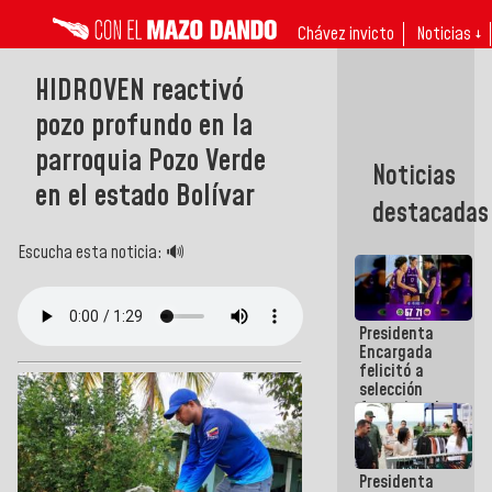
Chávez invicto
Noticias ↓
HIDROVEN reactivó
pozo profundo en la
parroquia Pozo Verde
Noticias
en el estado Bolívar
destacadas
Escucha esta noticia: 🔊
Presidenta
Encargada
felicitó a
selección
femenina de
baloncesto
por su
clasificación
Presidenta
a la