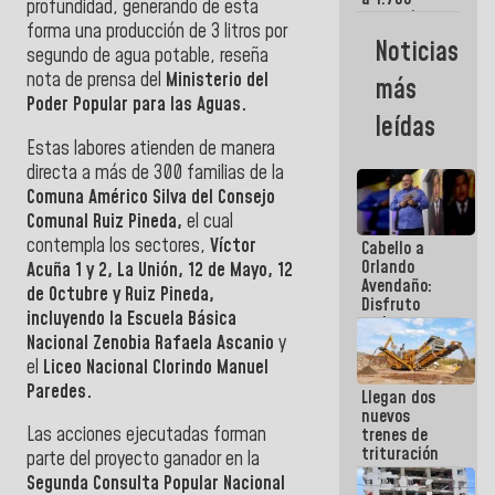
profundidad, generando de esta
comerciantes
forma una producción de 3 litros por
y
Noticias
segundo de agua potable, reseña
emprendedores
afectados
nota de prensa del
Ministerio del
más
por
Poder Popular para las Aguas.
terremotos
leídas
Estas labores atienden de manera
directa a más de 300 familias de la
Comuna Américo Silva del Consejo
Comunal Ruiz Pineda,
el cual
contempla los sectores,
Víctor
Cabello a
Orlando
Acuña 1 y 2, La Unión, 12 de Mayo, 12
Avendaño:
de Octubre y Ruiz Pineda,
Disfruto
incluyendo la Escuela Básica
cada vez
Nacional Zenobia Rafaela Ascanio
y
que escribes
porque lo
el
Liceo Nacional Clorindo Manuel
que haces
Paredes.
Llegan dos
es
nuevos
embarrarla
Las acciones ejecutadas forman
trenes de
trituración
parte del proyecto ganador en la
para
Segunda Consulta Popular Nacional
optimizar