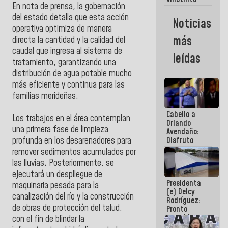
Maiquetía
En nota de prensa, la gobernación
Sub 20
campeona
del estado detalla que esta acción
Noticias
frente
operativa optimiza de manera
México Sub
más
directa la cantidad y la calidad del
23 en los
caudal que ingresa al sistema de
Centroamericanos
leídas
tratamiento, garantizando una
distribución de agua potable mucho
más eficiente y continua para las
familias merideñas.
Cabello a
Los trabajos en el área contemplan
Orlando
una primera fase de limpieza
Avendaño:
profunda en los desarenadores para
Disfruto
cada vez
remover sedimentos acumulados por
que escribes
las lluvias. Posteriormente, se
porque lo
ejecutará un despliegue de
que haces
Presidenta
es
maquinaria pesada para la
(e) Delcy
embarrarla
canalización del río y la construcción
Rodríguez:
de obras de protección del talud,
Pronto
restableceremos
con el fin de blindar la
las