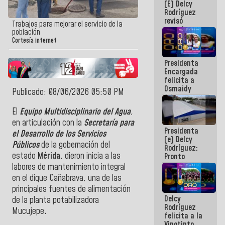
(E) Delcy
y del Caribe
Rodríguez
2026
revisó
Trabajos para mejorar el servicio de la
agenda
población
económica y
Cortesía internet
ejecución de
fondos de
Presidenta
emergencia
Encargada
post-sismos
felicita a
Osmaidy
Publicado: 08/06/2026 05:50 PM
Arias y
Giraly
El
Equipo Multidisciplinario del Agua
,
Marcano por
en articulación con la
Secretaría para
hacer
Presidenta
historia en
el Desarrollo de los Servicios
(e) Delcy
los
Públicos
de la gobernación del
Rodríguez:
Centroamericanos
estado
Mérida
, dieron inicia a las
Pronto
restableceremos
labores de mantenimiento integral
las
en el dique Cañabrava, una de las
operaciones
principales fuentes de alimentación
en el
Delcy
Aeropuerto
de la planta potabilizadora
Rodríguez
Internacional
Mucujepe.
felicita a la
de
Vinotinto