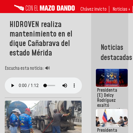
Chávez invicto
Noticias ↓
HIDROVEN realiza
mantenimiento en el
dique Cañabrava del
Noticias
estado Mérida
destacadas
Escucha esta noticia: 🔊
Presidenta
(E) Delcy
Rodríguez
exaltó
participación
de
Venezuela
en Juegos
Presidenta
Centroamericanos