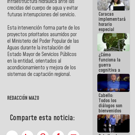
infraestructura hidráulica ante las
operaciones
crecidas del cuerpo de agua y evitar
en el
Caracas
futuras interrupciones del servicio.
Aeropuerto
implementará
Internacional
horario
de
Esta intervención forma parte de los
especial
Maiquetía
proyectos prioritarios asumidos por
para
adaptarse
el Ministerio del Poder Popular de las
al plan de
Aguas durante la instalación del
ahorro
Estado Mayor de Servicios Públicos
¿Cómo
energético
funciona la
en la entidad, orientados al
guerra
acondicionamiento y mejora de los
cognitiva a
sistemas de captación regional.
favor de la
narrativa
hegemónica?
(1)
Cabello:
REDACCIÓN MAZO
Todos los
diálogos son
bienvenidos
siempre que
Comparte esta noticia:
estén en el
marco de la
Constitución