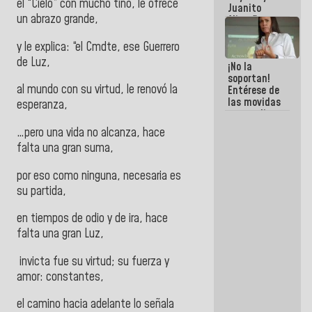
el “Cielo” con mucho tino, le ofrece
Juanito
un abrazo grande,
Alimaña son
harina del
mismo
y le explica: “el Cmdte, ese Guerrero
costal
de Luz,
¡No la
soportan!
al mundo con su virtud, le renovó la
Entérese de
las movidas
esperanza,
que realizan
antiguos
…pero una vida no alcanza, hace
cómplices
falta una gran suma,
de La Sayo
para
sacudírsela
por eso como ninguna, necesaria es
su partida,
en tiempos de odio y de ira, hace
falta una gran Luz,
invicta fue su virtud; su fuerza y
amor: constantes,
el camino hacia adelante lo señala