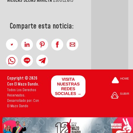
NICOLÁS SEIJAS ARRIETA
29JUL2013
Comparte esta noticia:
Copyright © 2026
VISITA
HOME
Con El Mazo Dando.
NUESTRAS
REDES
Todos Los Derechos
SOCIALES →
SUBIR
Reservados.
Desarrollado por: Con
El Mazo Dando