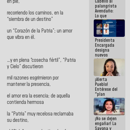
Cabello al
en pie,
de la
palangrista
República
Avendaño:
recorriendo los caminos, en la
Lo que
“siembra de un destino”
vayas a
escribir
un “Corazón de la Patria”; un amor
hazlo hoy
por que no
que vibra en él.
Presidenta
sabemos si
Encargada
la semana
designa
que viene
nuevos
hay
…y en plena “cosecha fértil”, “Patria
titulares en
programa
el
y Cielo” discutieron
Viceministerio
de Energía
mil razones esgrimieron por
¡Alerta
Eléctrica y
mantener la presencia,
Pueblo!
CORPOELEC
Entérese del
"plan
el amor era la esencia; de aquella
enjambre"
contienda hermosa
de La Sayo
para
la “Patria” muy recelosa reclamaba
sabotear el
¡No se dejen
diálogo y
su destino,
engañar! La
promover el
Sayona y
caos