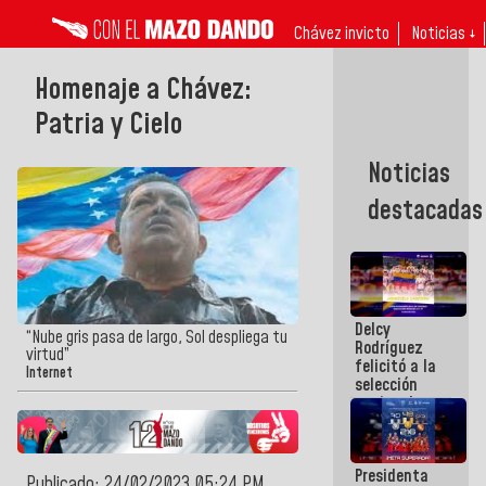
Chávez invicto
Noticias ↓
Homenaje a Chávez:
Patria y Cielo
Noticias
destacadas
Delcy
“Nube gris pasa de largo, Sol despliega tu
Rodríguez
virtud”
felicitó a la
Internet
selección
nacional
masculina
de voleibol
campeona
Presidenta
de la Copa
Publicado: 24/02/2023 05:24 PM