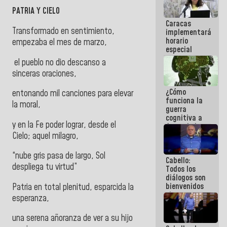
porque lo
PATRIA Y CIELO
que haces
Caracas
es
Transformado en sentimiento,
implementará
embarrarla
horario
empezaba el mes de marzo,
especial
para
el pueblo no dio descanso a
adaptarse
sinceras oraciones,
al plan de
ahorro
¿Cómo
energético
entonando mil canciones para elevar
funciona la
la moral,
guerra
cognitiva a
y en la Fe poder lograr, desde el
favor de la
narrativa
Cielo; aquel milagro,
hegemónica?
(1)
“nube gris pasa de largo, Sol
Cabello:
despliega tu virtud”
Todos los
diálogos son
bienvenidos
Patria en total plenitud, esparcida la
siempre que
esperanza,
estén en el
marco de la
una serena añoranza de ver a su hijo
Constitución