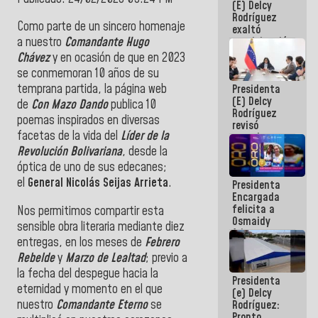
(E) Delcy
Panamericana
Rodríguez
Sub-17
Como parte de un sincero homenaje
exaltó
participación
a nuestro
Comandante Hugo
de
Chávez
y en ocasión de que en 2023
Venezuela
se conmemoran 10 años de su
en Juegos
temprana partida, la página web
Presidenta
Centroamericanos
(E) Delcy
y del Caribe
de
Con Mazo Dando
publica 10
Rodríguez
2026
poemas inspirados en diversas
revisó
facetas de la vida del
Líder de la
agenda
económica y
Revolución Bolivariana
, desde la
ejecución de
óptica de uno de sus edecanes;
fondos de
el
General Nicolás Seijas Arrieta
.
Presidenta
emergencia
Encargada
post-sismos
felicita a
Nos permitimos compartir esta
Osmaidy
sensible obra literaria mediante diez
Arias y
entregas, en los meses de
Febrero
Giraly
Rebelde
y
Marzo de Lealtad
; previo a
Marcano por
hacer
la fecha del despegue hacia la
Presidenta
historia en
eternidad y momento en el que
(e) Delcy
los
nuestro
Comandante Eterno
se
Rodríguez:
Centroamericanos
Pronto