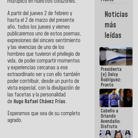
multiplicó en nuestros corazones.
restableceremos
las
Noticias
A partir del jueves 2 de febrero y
operaciones
hasta el 2 de marzo del presente
en el
más
Aeropuerto
año, todos los jueves y viernes
Internacional
publicaremos uno de estos poemas,
leídas
de
expresiones del sincero sentimiento
Maiquetía
y las vivencias de uno de los
hombres que tuvieron el privilegio de
vida, de poder compartir momentos
y experiencias cercanas a ese
Presidenta
extraordinario ser y con ello también
(e) Delcy
Rodríguez:
poder contribuir, desde un punto de
Pronto
vista especial, con la divulgación de
restableceremos
las facetas y la personalidad
las
operaciones
de
Hugo Rafael Chávez Frías
.
en el
Cabello a
Aeropuerto
Esperamos que sea de su completo
Orlando
Internacional
agrado.
Avendaño:
de
Disfruto
Maiquetía
cada vez
que escribes