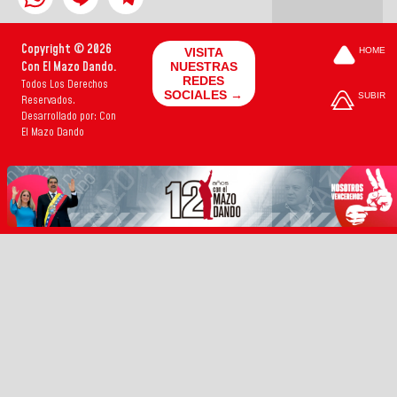
Copyright © 2026
VISITA
HOME
Con El Mazo Dando.
NUESTRAS
REDES
Todos Los Derechos
SOCIALES →
SUBIR
Reservados.
Desarrollado por: Con
El Mazo Dando