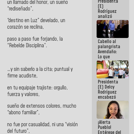
Presidenta
de la
un llamado del honor, un sueño
(E)
República
“rediseñado”,
Rodríguez
analizó
“destino en Luz” develado, un
junto a
gobernadores
corazón se reclina,
planes de
recuperación
paso a paso fue forjando, la
Cabello al
del Sistema
“Rebelde Disciplina”.
palangrista
Eléctrico
Avendaño:
Nacional
Lo que
vayas a
escribir
…y sin saberlo a la cita; puntual y
hazlo hoy
firme acudiste,
por que no
Presidenta
sabemos si
(E) Delcy
la semana
en tu equipaje trajiste: orgullo,
Rodríguez
que viene
fuerza y valores,
encabezó
hay
lanzamiento
programa
sueño de extensos colores, mucho
del Plan
Nacional de
“abono familiar”,
Recreación
¡Alerta
Vacacional
no fue por casualidad, ni una “visión
Pueblo!
del futuro”,
Entérese del