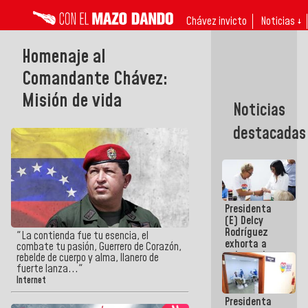
Chávez invicto
Noticias ↓
Homenaje al
Comandante Chávez:
Misión de vida
Noticias
destacadas
Presidenta
(E) Delcy
Rodríguez
"La contienda fue tu esencia, el
exhorta a
combate tu pasión, Guerrero de Corazón,
gobernadores
rebelde de cuerpo y alma, llanero de
y alcaldes a
fuerte lanza..."
edificar
Internet
casas para
Presidenta
abuelos