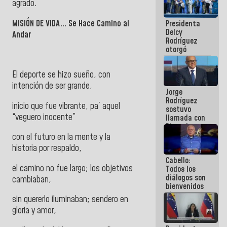
agrado.
manejo de
escombros
MISIÓN DE VIDA… Se Hace Camino al
Presidenta
en La Guaira
Delcy
Andar
Rodríguez
otorgó
medalla
"Héroe de
El deporte se hizo sueño, con
Venezuela"
a servidores
intención de ser grande,
Jorge
públicos
Rodríguez
inicio que fue vibrante, pa´ aquel
sostuvo
“veguero inocente”
llamada con
Dinorah
Figuera y
con el futuro en la mente y la
acuerdan
historia por respaldo,
primer
Cabello:
encuentro
el camino no fue largo; los objetivos
Todos los
presencial
diálogos son
para el
cambiaban,
bienvenidos
diálogo
siempre que
sin quererlo iluminaban; sendero en
estén en el
gloria y amor,
marco de la
Constitución