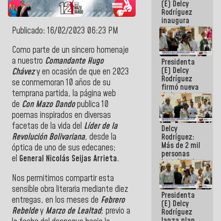
(E) Delcy
Rodríguez
inaugura
casa de los
Publicado: 16/02/2023 06:23 PM
Abuelos
Primavera
Como parte de un sincero homenaje
en Caracas
a nuestro
Comandante Hugo
Presidenta
(E) Delcy
Chávez
y en ocasión de que en 2023
Rodríguez
se conmemoran 10 años de su
firmó nueva
temprana partida, la página web
de Ley de
Arrendamiento
de
Con Mazo Dando
publica 10
aprobada
poemas inspirados en diversas
por la AN
facetas de la vida del
Líder de la
Delcy
Revolución Bolivariana
, desde la
Rodríguez:
Más de 2 mil
óptica de uno de sus edecanes;
personas
el
General Nicolás Seijas Arrieta
.
beneficiadas
con planes
Nos permitimos compartir esta
para
atención de
sensible obra literaria mediante diez
Presidenta
emergencia
entregas, en los meses de
Febrero
(E) Delcy
sísmica en
Rebelde
y
Marzo de Lealtad
; previo a
Rodríguez
la última
lanza plan