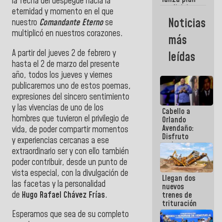
semana
la fecha del despegue hacia la
crediticio
eternidad y momento en el que
con subsidio
Noticias
nuestro
Comandante Eterno
se
a Juntas de
multiplicó en nuestros corazones.
Condominio
más
A partir del jueves 2 de febrero y
leídas
hasta el 2 de marzo del presente
año, todos los jueves y viernes
publicaremos uno de estos poemas,
expresiones del sincero sentimiento
y las vivencias de uno de los
Cabello a
hombres que tuvieron el privilegio de
Orlando
Avendaño:
vida, de poder compartir momentos
Disfruto
y experiencias cercanas a ese
cada vez
extraordinario ser y con ello también
que escribes
poder contribuir, desde un punto de
porque lo
que haces
vista especial, con la divulgación de
Llegan dos
es
las facetas y la personalidad
nuevos
embarrarla
de
Hugo Rafael Chávez Frías
.
trenes de
trituración
para
Esperamos que sea de su completo
optimizar