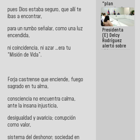
"plan
enjambre"
pues Dios estaba seguro, que allí te
de La Sayo
ibas a encontrar,
para
sabotear el
para un rumbo señalar, como una luz
Presidenta
diálogo y
(E) Delcy
encendida,
promover el
Rodríguez
caos
alertó sobre
ni coincidencia, ni azar …era tu
el impacto
“Misión de Vida”.
de la
emergencia
climática en
los oceános
Forja castrense que enciende, fuego
sagrado en tu alma,
consciencia no encuentra calma,
ante la insana injusticia,
desigualdad y avaricia; corrupción
como valor,
sistema del deshonor; sociedad en