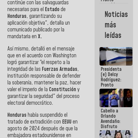
continúe con las salvaguardas
restableceremos
necesarias para el
Estado
de
las
Noticias
operaciones
Honduras
, garantizando su
en el
aplicación objetiva", detalla un
más
Aeropuerto
comunicado publicado por la
Internacional
leídas
mandataria en
X.
de
Maiquetía
Así mismo, detalló en el mensaje
que en el acuerdo con Washington
logró garantizar "el respeto a la
integridad de las
Fuerzas Armadas
,
Presidenta
(e) Delcy
institución responsable de defender
Rodríguez:
la soberanía, mantener la paz, hacer
Pronto
valer el imperio de la
Constitución
y
restableceremos
las
garantizar la seguridad" del proceso
operaciones
electoral democrático.
en el
Cabello a
Aeropuerto
Honduras
había suspendido el
Orlando
Internacional
Avendaño:
de
tratado de extradición con
EEUU
en
Disfruto
Maiquetía
agosto de 2024 después de que la
cada vez
embajadora estadounidense en
que escribes