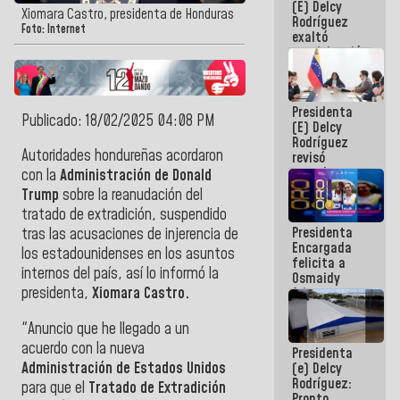
(E) Delcy
Panamericana
Xiomara Castro, presidenta de Honduras
Rodríguez
Sub-17
Foto: Internet
exaltó
participación
de
Venezuela
en Juegos
Presidenta
Centroamericanos
Publicado: 18/02/2025 04:08 PM
(E) Delcy
y del Caribe
Rodríguez
2026
Autoridades hondureñas acordaron
revisó
agenda
con la
Administración de Donald
económica y
Trump
sobre la reanudación del
ejecución de
tratado de extradición, suspendido
fondos de
Presidenta
emergencia
tras las acusaciones de injerencia de
Encargada
post-sismos
los estadounidenses en los asuntos
felicita a
internos del país, así lo informó la
Osmaidy
presidenta,
Xiomara Castro.
Arias y
Giraly
Marcano por
"Anuncio que he llegado a un
hacer
acuerdo con la nueva
Presidenta
historia en
Administración de Estados Unidos
(e) Delcy
los
Rodríguez:
Centroamericanos
para que el
Tratado de Extradición
Pronto