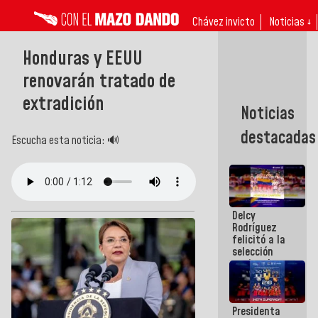
Chávez invicto
Noticias ↓
Honduras y EEUU
renovarán tratado de
extradición
Noticias
destacadas
Escucha esta noticia: 🔊
Delcy
Rodríguez
felicitó a la
selección
nacional
masculina
de voleibol
campeona
Presidenta
de la Copa