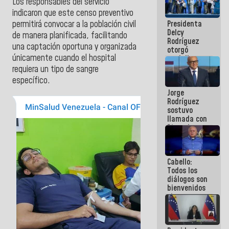
Los responsables del servicio
manejo de
indicaron que este censo preventivo
escombros
Presidenta
permitirá convocar a la población civil
en La Guaira
Delcy
de manera planificada, facilitando
Rodríguez
una captación oportuna y organizada
otorgó
únicamente cuando el hospital
medalla
"Héroe de
requiera un tipo de sangre
Venezuela"
específico.
a servidores
Jorge
públicos
Rodríguez
sostuvo
llamada con
Dinorah
Figuera y
acuerdan
primer
Cabello:
encuentro
Todos los
presencial
diálogos son
para el
bienvenidos
diálogo
siempre que
estén en el
marco de la
Constitución