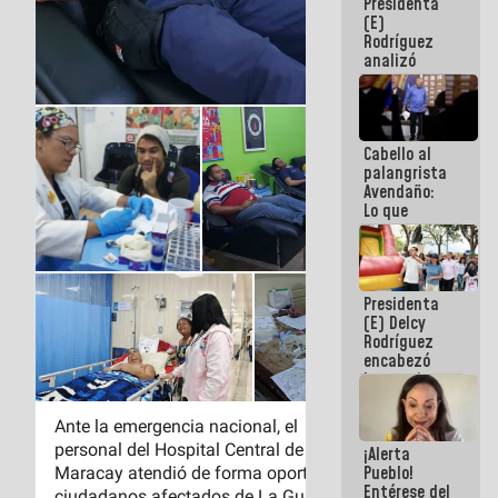
Presidenta
de la
(E)
República
Rodríguez
analizó
junto a
gobernadores
planes de
recuperación
Cabello al
del Sistema
palangrista
Eléctrico
Avendaño:
Nacional
Lo que
vayas a
escribir
hazlo hoy
por que no
Presidenta
sabemos si
(E) Delcy
la semana
Rodríguez
que viene
encabezó
hay
lanzamiento
programa
del Plan
Nacional de
Recreación
¡Alerta
Vacacional
Pueblo!
Entérese del