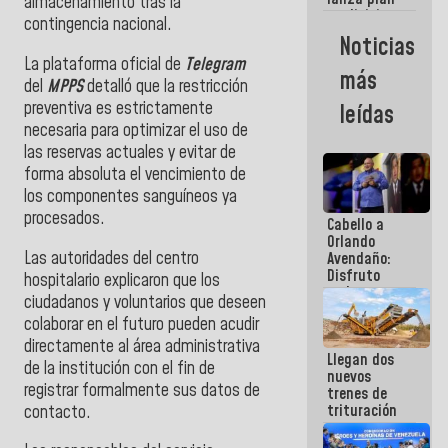
semana
almacenamiento tras la
crediticio
contingencia nacional.
con subsidio
Noticias
a Juntas de
La plataforma oficial de
Telegram
Condominio
más
del
MPPS
detalló que la restricción
preventiva es estrictamente
leídas
necesaria para optimizar el uso de
las reservas actuales y evitar de
forma absoluta el vencimiento de
los componentes sanguíneos ya
procesados.
Cabello a
Orlando
Las autoridades del centro
Avendaño:
Disfruto
hospitalario explicaron que los
cada vez
ciudadanos y voluntarios que deseen
que escribes
colaborar en el futuro pueden acudir
porque lo
que haces
directamente al área administrativa
Llegan dos
es
de la institución con el fin de
nuevos
embarrarla
registrar formalmente sus datos de
trenes de
trituración
contacto.
para
optimizar