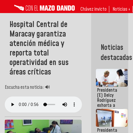
Chávez invicto
Noticias ↓
Hospital Central de
Maracay garantiza
atención médica y
Noticias
reporta total
destacadas
operatividad en sus
áreas críticas
Escucha esta noticia: 🔊
Presidenta
(E) Delcy
Rodríguez
exhorta a
gobernadores
y alcaldes a
edificar
casas para
Presidenta
abuelos