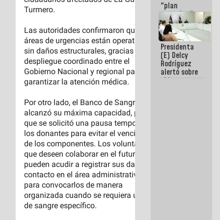
"plan
enjambre"
de La Sayo
para
sabotear el
Presidenta
diálogo y
(E) Delcy
promover el
Rodríguez
caos
alertó sobre
el impacto
de la
emergencia
climática en
los oceános