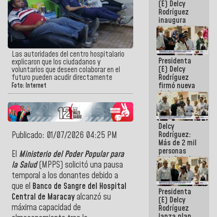
(E) Delcy
Rodríguez
inaugura
casa de los
Abuelos
Primavera
en Caracas
Las autoridades del centro hospitalario
Presidenta
explicaron que los ciudadanos y
(E) Delcy
voluntarios que deseen colaborar en el
Rodríguez
futuro pueden acudir directamente
firmó nueva
Foto: Internet
de Ley de
Arrendamiento
aprobada
por la AN
Delcy
Rodríguez:
Publicado: 01/07/2026 04:25 PM
Más de 2 mil
personas
El
Ministerio del Poder Popular para
beneficiadas
la Salud
(MPPS) solicitó una pausa
con planes
temporal a los donantes debido a
para
atención de
que el
Banco de Sangre del Hospital
Presidenta
emergencia
Central de Maracay
alcanzó su
(E) Delcy
sísmica en
máxima capacidad de
Rodríguez
la última
lanza plan