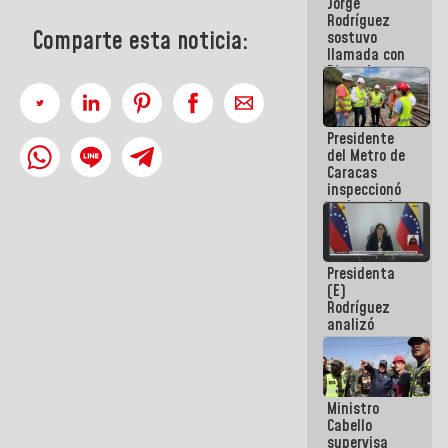
Jorge
públicos
Rodríguez
Comparte esta noticia:
sostuvo
llamada con
Dinorah
Figuera y
acuerdan
primer
Presidente
encuentro
del Metro de
presencial
Caracas
para el
inspeccionó
diálogo
trabajos de
rehabilitación
y
modernización
Presidenta
de la vía
(E)
férrea
Rodríguez
analizó
junto a
gobernadores
planes de
recuperación
Ministro
del Sistema
Cabello
Eléctrico
supervisa
Nacional