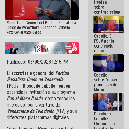
ironiza
la semana
sobre
que viene
contradicciones
hay
y mentiras
programa
de María
Secretario General del Partido Socialista
Machado:
Unido de Venezuela, Diosdado Cabello
¡Créanle!
Foto Con el Mazo Dando
Cabello: El
PSUV por la
conciencia
de su
militancia
es la
Publicado: 03/06/2026 12:15 PM
organización
política más
El
secretario general
del
Partido
Cabello
sólida de
Socialista Unido de Venezuela
sobre falsas
Venezuela
promesas de
(PSUV),
Diosdado Cabello Rondón
,
María
extendió la invitación a su programa
Machado:
Con el Mazo Dando
, como todos los
¿Quién le
puede creer?
miércoles, por la ventana de
¿Y la gente
Venezolana de Televisión
(VTV)
y sus
Diosdado
que ella iba
diferentes plataformas digitales.
Cabello:
a salvar en
Llamados a
La Guaira?
la calle de