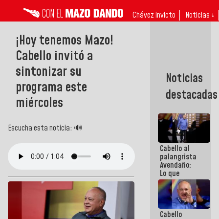
Chávez invicto
Noticias ↓
¡Hoy tenemos Mazo!
Cabello invitó a
sintonizar su
Noticias
programa este
destacadas
miércoles
Escucha esta noticia: 🔊
Cabello al
palangrista
Avendaño:
Lo que
vayas a
escribir
hazlo hoy
por que no
Cabello
sabemos si