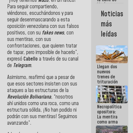
“¡Hoy tenemos
Mazo
, en un ratico!
María
Para seguir compartiendo,
Machado se
Noticias
viéndonos, escuchándonos y para
estrellaron
seguir desenmascarando a esta
de frente
más
contra el
oposición venezolana con sus falsos
Pueblo
positivos, con su
fakes news
, con
leídas
sus mentiras, con sus
confrontaciones, que quieren tratar
de tapar, pero imposible de hacerlo”,
expresó
Cabello
a través de su canal
de
Telegram
.
Llegan dos
nuevos
trenes de
Asimismo, reafirmó que a pesar de
trituración
que esos sectores insisten con sus
para
ataques a las estructuras de la
optimizar
Revolución Bolivariana
, “nosotros
manejo de
escombros
ahí unidos como una roca, como una
Necropolítica
en La Guaira
estructura sólida, ¡No han podido ni
opositora:
podrán con sus mentiras! Seguimos
La mentira
como arma
avanzando”.
contra el
Pueblo