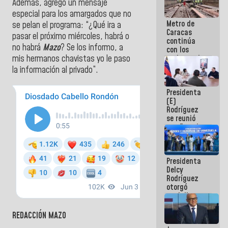
Además, agregó un mensaje
especial para los amargados que no
Metro de
se pelan el programa: “¿Qué ira a
Caracas
pasar el próximo miércoles, habrá o
continúa
no habrá
Mazo
? Se los informo, a
con los
trabajos de
mis hermanos chavistas yo le paso
mantenimiento
la información al privado”.
e inspección
en la Línea 2
Presidenta
(E)
Rodríguez
se reunió
con Estado
Mayor
Eléctrico
para
Presidenta
abordar
Delcy
planes de
Rodríguez
acción
otorgó
medalla
"Héroe de
Venezuela"
REDACCIÓN MAZO
a servidores