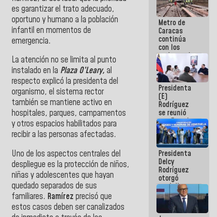
es garantizar el trato adecuado,
oportuno y humano a la población
Metro de
infantil en momentos de
Caracas
continúa
emergencia.
con los
trabajos de
La atención no se limita al punto
mantenimiento
instalado en la
Plaza O’Leary,
al
e inspección
en la Línea 2
respecto
explicó la presidenta del
Presidenta
organismo, el sistema rector
(E)
también se mantiene activo en
Rodríguez
se reunió
hospitales, parques, campamentos
con Estado
y otros espacios habilitados para
Mayor
recibir a las personas afectadas.
Eléctrico
para
Uno de los aspectos centrales del
Presidenta
abordar
Delcy
planes de
despliegue es la protección de niños,
Rodríguez
acción
niñas y adolescentes que hayan
otorgó
quedado separados de sus
medalla
"Héroe de
familiares.
Ramírez
precisó que
Venezuela"
estos casos deben ser canalizados
a servidores