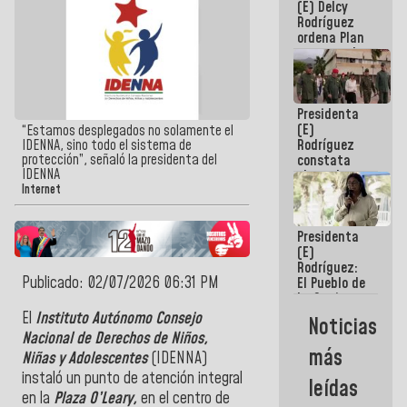
(E) Delcy
AmeriCup
Rodríguez
2027
ordena Plan
maestro de
desarrollo
logístico y
turístico
Presidenta
para La
(E)
Guaira
“Estamos desplegados no solamente el
Rodríguez
IDENNA, sino todo el sistema de
protección”, señaló la presidenta del
constata
IDENNA
obras de
rehabilitación
Internet
de Escuela
Militar de
Presidenta
Mamo en La
(E)
Guaira
Rodríguez:
Publicado: 02/07/2026 06:31 PM
El Pueblo de
La Guaira
siempre
El
Instituto Autónomo Consejo
Noticias
estará
Nacional de Derechos de Niños,
acompañada
más
Niñas y Adolescentes
(IDENNA)
por el
Gobierno
instaló un punto de atención integral
leídas
Nacional
en la
Plaza O’Leary,
en el centro de