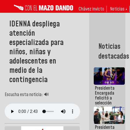
Chávez invicto
Noticias ↓
IDENNA despliega
atención
especializada para
Noticias
niños, niñas y
destacadas
adolescentes en
medio de la
contingencia
Presidenta
Encargada
Escucha esta noticia: 🔊
felicitó a
selección
femenina de
baloncesto
por su
clasificación
Presidenta
a la