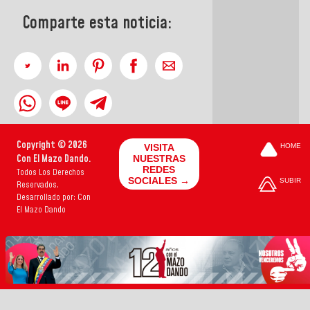
Comparte esta noticia:
Copyright © 2026
VISITA
HOME
Con El Mazo Dando.
NUESTRAS
REDES
Todos Los Derechos
SOCIALES →
SUBIR
Reservados.
Desarrollado por: Con
El Mazo Dando