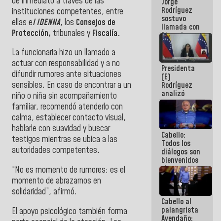
de inmediato a través de las
Jorge
públicos
Rodríguez
instituciones competentes, entre
sostuvo
ellas e
l IDENNA
, los
Consejos de
llamada con
Protección,
tribunales y
Fiscalía.
Dinorah
Figuera y
acuerdan
La funcionaria hizo un llamado a
primer
actuar con responsabilidad y a no
Presidenta
encuentro
difundir rumores ante situaciones
(E)
presencial
sensibles. En caso de encontrar a un
Rodríguez
para el
analizó
diálogo
niño o niña sin acompañamiento
junto a
familiar, recomendó atenderlo con
gobernadores
calma, establecer contacto visual,
planes de
recuperación
hablarle con suavidad y buscar
Cabello:
del Sistema
testigos mientras se ubica a las
Todos los
Eléctrico
autoridades competentes.
diálogos son
Nacional
bienvenidos
siempre que
“No es momento de rumores; es el
estén en el
momento de abrazarnos en
marco de la
solidaridad”, afirmó.
Constitución
Cabello al
de la
palangrista
República
El apoyo psicológico también forma
Avendaño: