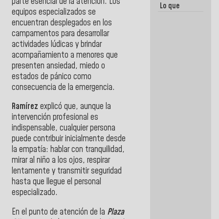
parte esencial de la atención. Los
Lo que
equipos especializados se
vayas a
encuentran desplegados en los
escribir
hazlo hoy
campamentos para desarrollar
por que no
actividades lúdicas y brindar
sabemos si
acompañamiento a menores que
la semana
que viene
presenten ansiedad, miedo o
hay
estados de pánico como
programa
consecuencia de la emergencia.
Ramírez
explicó que, aunque la
intervención profesional es
indispensable, cualquier persona
puede contribuir inicialmente desde
la empatía: hablar con tranquilidad,
mirar al niño a los ojos, respirar
lentamente y transmitir seguridad
hasta que llegue el personal
especializado.
En el punto de atención de la
Plaza