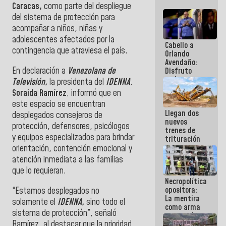
Caracas,
como parte del despliegue
del sistema de protección para
acompañar a niños, niñas y
adolescentes afectados por la
Cabello a
contingencia que atraviesa el país.
Orlando
Avendaño:
En declaración a
Venezolana de
Disfruto
cada vez
Televisión,
la
presidenta del
IDENNA
,
que escribes
Soraida Ramírez
, informó que en
porque lo
este espacio se encuentran
que haces
Llegan dos
es
desplegados consejeros de
nuevos
embarrarla
protección, defensores, psicólogos
trenes de
y equipos especializados para brindar
trituración
para
orientación, contención emocional y
optimizar
atención inmediata a las familias
manejo de
que lo requieran.
escombros
Necropolítica
en La Guaira
opositora:
“Estamos desplegados no
La mentira
solamente el
IDENNA,
sino todo el
como arma
sistema de protección”, señaló
contra el
Ramírez, al destacar que la prioridad
Pueblo