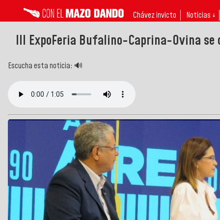
Chávez invicto
Noticias ↓
III ExpoFeria Bufalino-Caprina-Ovina se 
Escucha esta noticia: 🔊