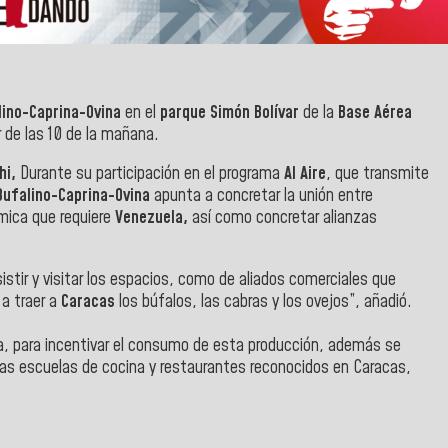
alino-Caprina-Ovina
en el
parque Simón Bolívar
de la
Base Aérea
r de las 10 de la mañana.
hi,
Durante su participación en el programa
Al Aire
, que transmite
 Bufalino-Caprina-Ovina
apunta a concretar la unión entre
ómica que requiere
Venezuela,
así como concretar alianzas
tir y visitar los espacios, como de aliados comerciales que
a traer a
Caracas
los búfalos, las cabras y los ovejos”, añadió.
a, para incentivar el consumo de esta producción, además se
sas escuelas de cocina y restaurantes reconocidos en Caracas,