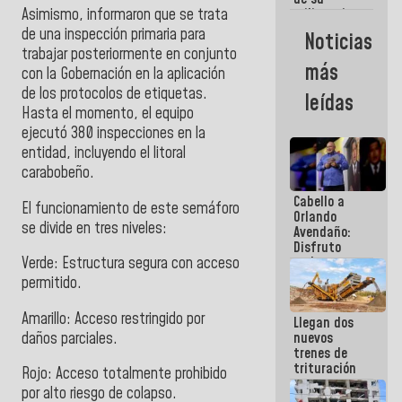
Asimismo, informaron que se trata
militancia
es la
de una inspección primaria para
Noticias
organización
trabajar posteriormente en conjunto
política más
más
con la Gobernación en la aplicación
sólida de
Venezuela
de los protocolos de etiquetas.
leídas
Hasta el momento, el equipo
ejecutó 380 inspecciones en la
entidad, incluyendo el litoral
carabobeño.
Cabello a
El funcionamiento de este semáforo
Orlando
se divide en tres niveles:
Avendaño:
Disfruto
cada vez
Verde: Estructura segura con acceso
que escribes
permitido.
porque lo
que haces
Amarillo: Acceso restringido por
Llegan dos
es
daños parciales.
nuevos
embarrarla
trenes de
trituración
Rojo: Acceso totalmente prohibido
para
por alto riesgo de colapso.
optimizar