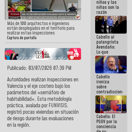
niños y las
terremotos
niñas son la
razón
fundamental
de todo lo
Más de 100 arquitectos e ingenieros
que
están desplegados en el territorio para
estamos
realizar estas inspecciones
Cabello al
haciendo
Captura de pantalla
palangrista
Avendaño:
Lo que
vayas a
escribir
hazlo hoy
Publicado: 03/07/2026 07:39 PM
por que no
Cabello
sabemos si
Autoridades realizan inspecciones en
ironiza
la semana
Valencia y el eje costero bajo los
sobre
que viene
contradicciones
hay
parámetros del «semáforo de
y mentiras
programa
habitabilidad». Esta metodología
de María
práctica, avalada por FUNVISIS,
Machado:
¡Créanle!
registró pocas viviendas en situación
Cabello: El
de riesgo durante las evaluaciones
PSUV por la
en la región.
conciencia
de su