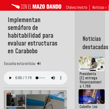
Chávez invicto
Noticias ↓
Implementan
semáforo de
habitabilidad para
Noticias
evaluar estructuras
destacadas
en Carabobo
Escucha esta noticia: 🔊
Presidenta
(E) entrega
financiamientos
a 1.766
comerciantes
y
emprendedores
afectados
Cabello: Los
por