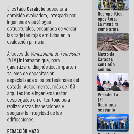
manejo de
El estado
Carabobo
posee una
escombros
Necropolítica
en La Guaira
comisión evaluadora, integrada por
opositora:
ingenieros y patólogos
La mentira
estructurales, encargada de validar
como arma
contra el
las tarjetas rojas emitidas en la
Pueblo
evaluación primaria.
A través de
Venezolana de Televisión
Metro de
Caracas
(VTV) informaron que, para
continúa
garantizar el diagnóstico, imparten
con los
talleres de capacitación
trabajos de
mantenimiento
especializada a los profesionales del
e inspección
estado. Actualmente, más de 100
en la Línea 2
arquitectos e ingenieros están
Presidenta
desplegados en el territorio para
(E)
Rodríguez
realizar estas inspecciones y
se reunió
asegurar la integridad de las
con Estado
edificaciones.
Mayor
Eléctrico
para
REDACCIÓN MAZO