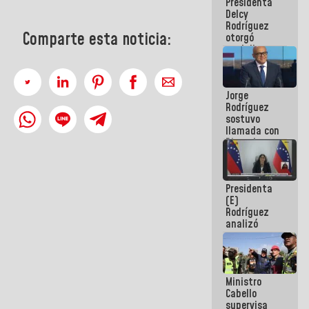
Presidenta
abordar
Delcy
planes de
Rodríguez
acción
Comparte esta noticia:
otorgó
medalla
"Héroe de
Venezuela"
a servidores
Jorge
públicos
Rodríguez
sostuvo
llamada con
Dinorah
Figuera y
acuerdan
primer
Presidenta
encuentro
(E)
presencial
Rodríguez
para el
analizó
diálogo
junto a
gobernadores
planes de
recuperación
Ministro
del Sistema
Cabello
Eléctrico
supervisa
Nacional