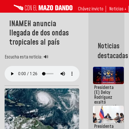
Chávez invicto
Noticias ↓
INAMEH anuncia
llegada de dos ondas
tropicales al país
Noticias
destacadas
Escucha esta noticia: 🔊
Presidenta
(E) Delcy
Rodríguez
exaltó
participación
de
Venezuela
en Juegos
Presidenta
Centroamericanos