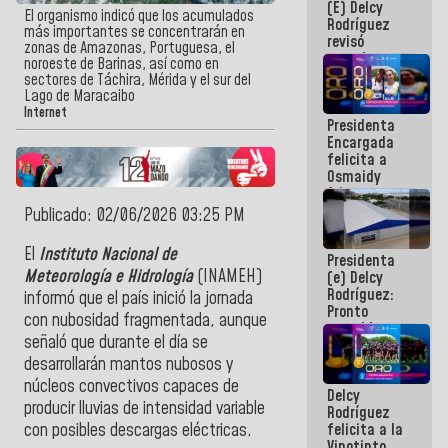
(E) Delcy
y del Caribe
El organismo indicó que los acumulados
Rodríguez
2026
más importantes se concentrarán en
revisó
zonas de Amazonas, Portuguesa, el
agenda
noroeste de Barinas, así como en
económica y
sectores de Táchira, Mérida y el sur del
ejecución de
Lago de Maracaibo
fondos de
Internet
Presidenta
emergencia
Encargada
post-sismos
felicita a
Osmaidy
Arias y
Giraly
Publicado: 02/06/2026 03:25 PM
Marcano por
hacer
El
Instituto Nacional de
Presidenta
historia en
Meteorología e Hidrología
(INAMEH)
(e) Delcy
los
Rodríguez:
Centroamericanos
informó que el país inició la jornada
Pronto
con nubosidad fragmentada, aunque
restableceremos
señaló que durante el día se
las
operaciones
desarrollarán mantos nubosos y
en el
núcleos convectivos capaces de
Delcy
Aeropuerto
producir lluvias de intensidad variable
Rodríguez
Internacional
felicita a la
con posibles descargas eléctricas.
de
Vinotinto