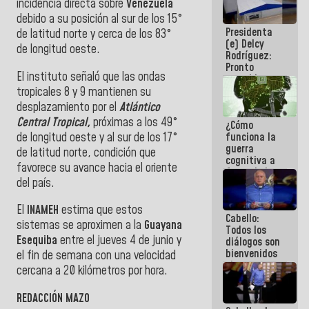
incidencia directa sobre
Venezuela
al plan de
debido a su posición al sur de los 15°
ahorro
Presidenta
energético
de latitud norte y cerca de los 83°
(e) Delcy
de longitud oeste.
Rodríguez:
Pronto
El instituto señaló que las ondas
restableceremos
las
tropicales 8 y 9 mantienen su
operaciones
desplazamiento por el
Atlántico
en el
Central Tropical,
próximas a los 49°
¿Cómo
Aeropuerto
de longitud oeste y al sur de los 17°
funciona la
Internacional
guerra
de
de latitud norte, condición que
cognitiva a
Maiquetía
favorece su avance hacia el oriente
favor de la
del país.
narrativa
hegemónica?
(1)
El
INAMEH
estima que estos
Cabello:
sistemas se aproximen a la
Guayana
Todos los
Esequiba
entre el jueves 4 de junio y
diálogos son
bienvenidos
el fin de semana con una velocidad
siempre que
cercana a 20 kilómetros por hora.
estén en el
marco de la
REDACCIÓN MAZO
Constitución