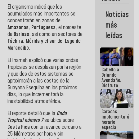
Maiquetía
Sub 20
El organismo indicó que los
campeona
Noticias
acumulados más importantes se
frente
concentrarán en zonas de
México Sub
más
23 en los
Amazonas
,
Portuguesa
, el noroeste
Centroamericanos
de
Barinas
, así como en sectores de
leídas
Táchira, Mérida y el sur del Lago de
Maracaibo.
El Inameh explicó que varias ondas
tropicales se desplazan por la región
Cabello a
y que dos de estos sistemas se
Orlando
Avendaño:
aproximarán a las costas de la
Disfruto
Guayana Esequiba en los próximos
cada vez
días, lo que incrementará la
que escribes
inestabilidad atmosférica.
porque lo
que haces
Caracas
es
El reporte detalló que la
Onda
implementará
embarrarla
Tropical número 7
se ubica sobre
horario
Costa Rica
con un avance cercano a
especial
para
25 kilómetros por hora y sin
adaptarse