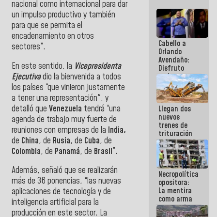
nacional como internacional para dar
un impulso productivo y también
para que se permita el
encadenamiento en otros
Cabello a
sectores”.
Orlando
Avendaño:
En este sentido, la
Vicepresidenta
Disfruto
Ejecutiva
dio la bienvenida a todos
cada vez
que escribes
los países “que vinieron justamente
porque lo
a tener una representación", y
que haces
detalló que
Venezuela
tendrá “una
Llegan dos
es
nuevos
embarrarla
agenda de trabajo muy fuerte de
trenes de
reuniones con empresas de la
India,
trituración
de
China
, de
Rusia
, de
Cuba
, de
para
optimizar
Colombia
, de
Panamá
, de
Brasil
”.
manejo de
escombros
Además, señaló que se realizarán
Necropolítica
en La Guaira
más de 36 ponencias, “las nuevas
opositora:
La mentira
aplicaciones de tecnología y de
como arma
inteligencia artificial para la
contra el
producción en este sector. La
Pueblo