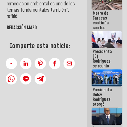
remediación ambiental es uno de los
temas fundamentales también”,
Metro de
refirió.
Caracas
continúa
REDACCIÓN MAZO
con los
trabajos de
mantenimiento
e inspección
Comparte esta noticia:
en la Línea 2
Presidenta
(E)
Rodríguez
se reunió
con Estado
Mayor
Eléctrico
para
Presidenta
abordar
Delcy
planes de
Rodríguez
acción
otorgó
medalla
"Héroe de
Venezuela"
a servidores