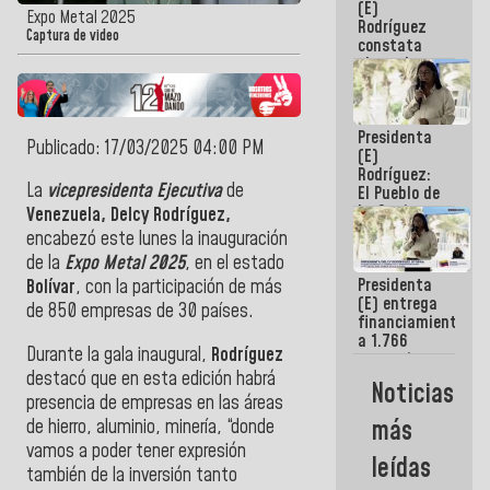
(E)
Guaira
Expo Metal 2025
Rodríguez
Captura de video
constata
obras de
rehabilitación
de Escuela
Militar de
Presidenta
Mamo en La
Publicado: 17/03/2025 04:00 PM
(E)
Guaira
Rodríguez:
La
vicepresidenta Ejecutiva
de
El Pueblo de
La Guaira
Venezuela, Delcy Rodríguez,
siempre
encabezó este lunes la inauguración
estará
de la
Expo Metal 2025
, en el estado
acompañada
Presidenta
por el
Bolívar
, con la participación de más
(E) entrega
Gobierno
de 850 empresas de 30 países.
financiamientos
Nacional
a 1.766
Durante la gala inaugural,
Rodríguez
comerciantes
destacó que en esta edición habrá
y
Noticias
emprendedores
presencia de empresas en las áreas
afectados
más
de hierro, aluminio, minería, “donde
por
vamos a poder tener expresión
terremotos
leídas
también de la inversión tanto