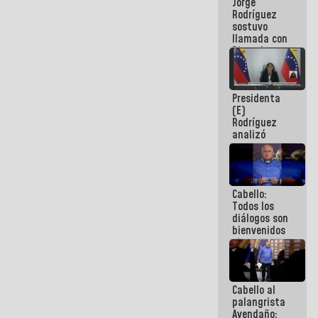
Jorge
públicos
Rodríguez
sostuvo
llamada con
Dinorah
Figuera y
acuerdan
primer
Presidenta
encuentro
(E)
presencial
Rodríguez
para el
analizó
diálogo
junto a
gobernadores
planes de
recuperación
Cabello:
del Sistema
Todos los
Eléctrico
diálogos son
Nacional
bienvenidos
siempre que
estén en el
marco de la
Constitución
Cabello al
de la
palangrista
República
Avendaño: