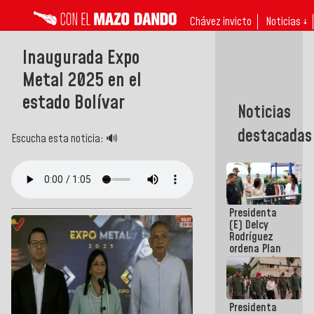
Chávez invicto
Noticias ↓
Inaugurada Expo
Metal 2025 en el
estado Bolívar
Noticias
destacadas
Escucha esta noticia: 🔊
Presidenta
(E) Delcy
Rodríguez
ordena Plan
maestro de
desarrollo
logístico y
turístico
Presidenta
para La