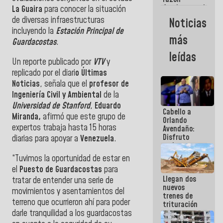
fundamental
La Guaira
para conocer la situación
de todo lo
de diversas infraestructuras
Noticias
que
incluyendo la
Estación Principal de
estamos
más
haciendo
Guardacostas
.
leídas
Un reporte publicado por
VTV
y
replicado por el diari
o Últimas
Noticias
, señala que el
profesor de
Ingeniería Civil y Ambiental
de la
Universidad de Stanford
,
Eduardo
Cabello a
Miranda,
afirmó que este grupo de
Orlando
expertos trabaja hasta 15 horas
Avendaño:
Disfruto
diarias para apoyar a
Venezuela
.
cada vez
que escribes
“Tuvimos la oportunidad de estar en
porque lo
el
Puesto de Guardacostas
para
que haces
Llegan dos
es
tratar de entender una serie de
nuevos
embarrarla
movimientos y asentamientos del
trenes de
terreno que ocurrieron ahí para poder
trituración
darle tranquilidad a los guardacostas
para
optimizar