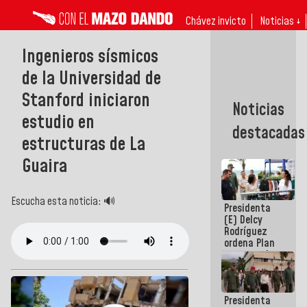
Chávez invicto
Noticias ↓
Ingenieros sísmicos
de la Universidad de
Stanford iniciaron
Noticias
estudio en
destacadas
estructuras de La
Guaira
Escucha esta noticia: 🔊
Presidenta
(E) Delcy
Rodríguez
ordena Plan
maestro de
desarrollo
logístico y
turístico
Presidenta
para La