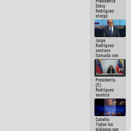
Presidenta
abordar
Delcy
planes de
Rodríguez
acción
otorgó
medalla
"Héroe de
Venezuela"
a servidores
Jorge
públicos
Rodríguez
sostuvo
llamada con
Dinorah
Figuera y
acuerdan
primer
Presidenta
encuentro
(E)
presencial
Rodríguez
para el
analizó
diálogo
junto a
gobernadores
planes de
recuperación
Cabello:
del Sistema
Todos los
Eléctrico
diálogos son
Nacional