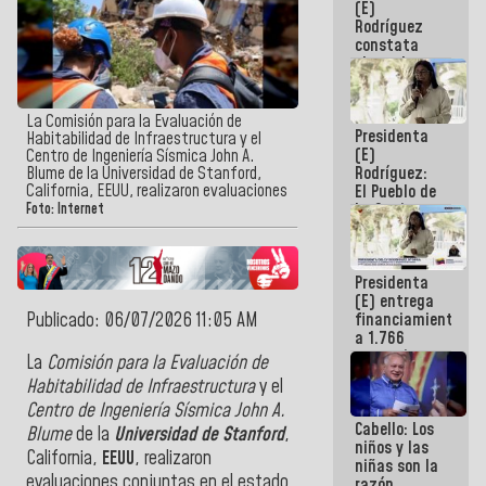
(E)
Guaira
Rodríguez
constata
obras de
rehabilitación
de Escuela
Militar de
La Comisión para la Evaluación de
Presidenta
Mamo en La
Habitabilidad de Infraestructura y el
(E)
Guaira
Centro de Ingeniería Sísmica John A.
Rodríguez:
Blume de la Universidad de Stanford,
California, EEUU, realizaron evaluaciones
El Pueblo de
La Guaira
Foto: Internet
siempre
estará
acompañada
Presidenta
por el
(E) entrega
Gobierno
Publicado: 06/07/2026 11:05 AM
financiamientos
Nacional
a 1.766
comerciantes
La
Comisión para la Evaluación de
y
Habitabilidad de Infraestructura
y el
emprendedores
Centro de Ingeniería Sísmica John A.
afectados
Cabello: Los
por
Blume
de la
Universidad de Stanford
,
niños y las
terremotos
California,
EEUU
, realizaron
niñas son la
evaluaciones conjuntas en el estado
razón