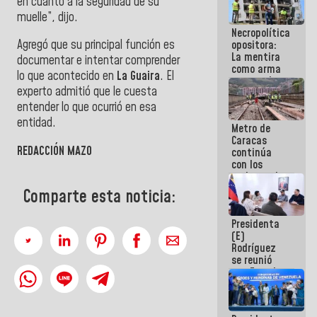
en cuanto a la seguridad de su
manejo de
muelle”, dijo.
escombros
Necropolítica
en La Guaira
Agregó que su principal función es
opositora:
La mentira
documentar e intentar comprender
como arma
lo que acontecido en
La Guaira
. El
contra el
experto admitió que le cuesta
Pueblo
entender lo que ocurrió en esa
entidad.
Metro de
Caracas
REDACCIÓN MAZO
continúa
con los
trabajos de
mantenimiento
Comparte esta noticia:
e inspección
en la Línea 2
Presidenta
(E)
Rodríguez
se reunió
con Estado
Mayor
Eléctrico
para