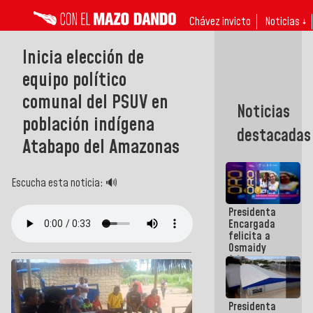
Chávez invicto
Noticias ↓
Inicia elección de
equipo político
comunal del PSUV en
Noticias
población indígena
destacadas
Atabapo del Amazonas
Escucha esta noticia: 🔊
Presidenta
Encargada
felicita a
Osmaidy
Arias y
Giraly
Marcano por
hacer
Presidenta
historia en