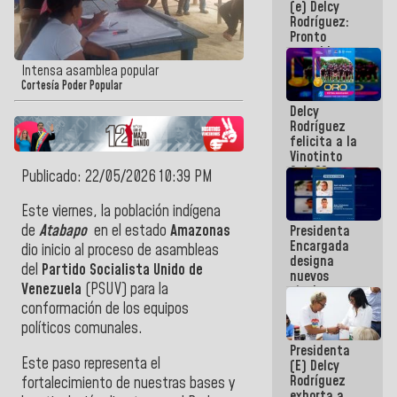
(e) Delcy
los
Rodríguez:
Centroamericanos
Pronto
restableceremos
las
Intensa asamblea popular
operaciones
Cortesía Poder Popular
en el
Delcy
Aeropuerto
Rodríguez
Internacional
felicita a la
de
Vinotinto
Maiquetía
Sub 20
Publicado: 22/05/2026 10:39 PM
campeona
frente
Este viernes, la población indígena
México Sub
de
Atabapo
en el estado
Amazonas
Presidenta
23 en los
Encargada
Centroamericanos
dio inicio al proceso de asambleas
designa
del
Partido Socialista Unido de
nuevos
Venezuela
(PSUV) para la
titulares en
el
conformación de los equipos
Viceministerio
políticos comunales.
de Energía
Presidenta
Eléctrica y
Este paso representa el
(E) Delcy
CORPOELEC
Rodríguez
fortalecimiento de nuestras bases y
exhorta a