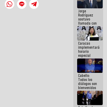
Venezuela"
a servidores
Jorge
públicos
Rodríguez
sostuvo
llamada con
Dinorah
Figuera y
acuerdan
primer
Caracas
encuentro
implementará
presencial
horario
para el
especial
diálogo
para
adaptarse
al plan de
ahorro
Cabello:
energético
Todos los
diálogos son
bienvenidos
siempre que
estén en el
marco de la
Constitución