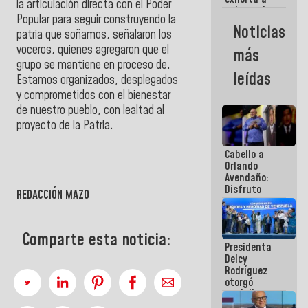
la articulación directa con el Poder
gobernadores
Popular para seguir construyendo la
y alcaldes a
Noticias
patria que soñamos, señalaron los
edificar
casas para
voceros, quienes agregaron que el
más
abuelos
grupo se mantiene en proceso de.
leídas
Estamos organizados, desplegados
y comprometidos con el bienestar
de nuestro pueblo, con lealtad al
proyecto de la Patria.
Cabello a
Orlando
Avendaño:
Disfruto
REDACCIÓN MAZO
cada vez
que escribes
porque lo
Comparte esta noticia:
que haces
Presidenta
es
Delcy
embarrarla
Rodríguez
otorgó
medalla
"Héroe de