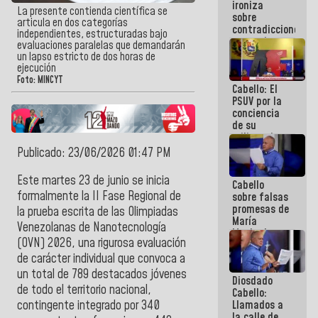
ironiza
la semana
La presente contienda científica se
sobre
que viene
articula en dos categorías
contradicciones
hay
independientes, estructuradas bajo
y mentiras
programa
evaluaciones paralelas que demandarán
de María
un lapso estricto de dos horas de
Machado:
ejecución
¡Créanle!
Foto: MINCYT
Cabello: El
PSUV por la
conciencia
de su
militancia
es la
Publicado: 23/06/2026 01:47 PM
organización
política más
Este martes 23 de junio se inicia
Cabello
sólida de
formalmente la II Fase Regional de
sobre falsas
Venezuela
promesas de
la prueba escrita de las Olimpiadas
María
Venezolanas de Nanotecnología
Machado:
(OVN) 2026, una rigurosa evaluación
¿Quién le
puede creer?
de carácter individual que convoca a
¿Y la gente
un total de 789 destacados jóvenes
Diosdado
que ella iba
de todo el territorio nacional,
Cabello:
a salvar en
Llamados a
contingente integrado por 340
La Guaira?
la calle de