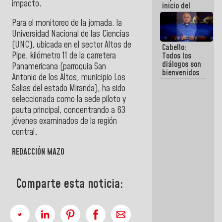
impacto.
inicio del
proceso de
demolición
Para el monitoreo de la jornada, la
de
Universidad Nacional de las Ciencias
edificaciones
(UNC), ubicada en el sector Altos de
Cabello:
declaradas
Pipe, kilómetro 11 de la carretera
Todos los
en riesgo en
diálogos son
La Guaira
Panamericana (parroquia San
bienvenidos
(+Fotos)
Antonio de los Altos, municipio Los
siempre que
Salias del estado Miranda), ha sido
estén en el
marco de la
seleccionada como la sede piloto y
Constitución
pauta principal, concentrando a 63
de la
jóvenes examinados de la región
República
central
.
REDACCIÓN MAZO
Comparte esta noticia: