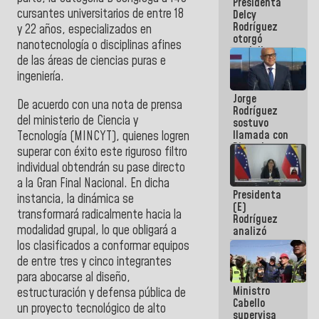
Presidenta
abordar
cursantes universitarios de entre 18
Delcy
planes de
Rodríguez
acción
y 22 años, especializados en
otorgó
nanotecnología o disciplinas afines
medalla
de las áreas de ciencias puras e
"Héroe de
Venezuela"
ingeniería.
a servidores
Jorge
públicos
De acuerdo con una nota de prensa
Rodríguez
del ministerio de Ciencia y
sostuvo
llamada con
Tecnología (MINCYT), quienes logren
Dinorah
superar con éxito este riguroso filtro
Figuera y
individual obtendrán su pase directo
acuerdan
a la Gran Final Nacional. En dicha
primer
Presidenta
encuentro
instancia, la dinámica se
(E)
presencial
transformará radicalmente hacia la
Rodríguez
para el
modalidad grupal, lo que obligará a
analizó
diálogo
junto a
los clasificados a conformar equipos
gobernadores
de entre tres y cinco integrantes
planes de
para abocarse al diseño,
recuperación
Ministro
del Sistema
estructuración y defensa pública de
Cabello
Eléctrico
un proyecto tecnológico de alto
supervisa
Nacional