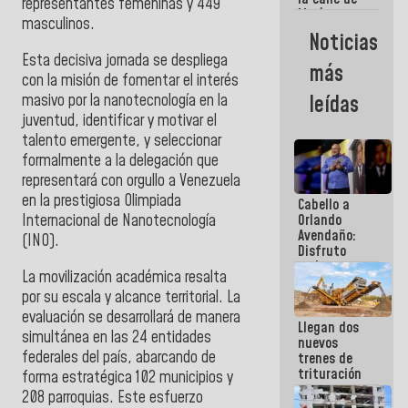
representantes femeninas y 449
María
masculinos.
Machado se
Noticias
estrellaron
Esta decisiva jornada se despliega
de frente
más
contra el
con la misión de fomentar el interés
Pueblo
masivo por la nanotecnología en la
leídas
juventud, identificar y motivar el
talento emergente, y seleccionar
formalmente a la delegación que
representará con orgullo a Venezuela
en la prestigiosa Olimpiada
Cabello a
Internacional de Nanotecnología
Orlando
Avendaño:
(INO).
Disfruto
cada vez
La movilización académica resalta
que escribes
por su escala y alcance territorial. La
porque lo
que haces
evaluación se desarrollará de manera
Llegan dos
es
simultánea en las 24 entidades
nuevos
embarrarla
federales del país, abarcando de
trenes de
trituración
forma estratégica 102 municipios y
para
208 parroquias. Este esfuerzo
optimizar