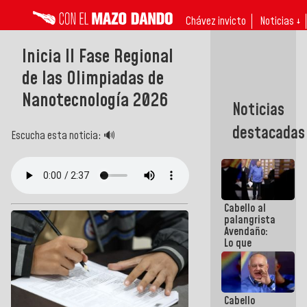
Chávez invicto
Noticias ↓
Inicia II Fase Regional
de las Olimpiadas de
Nanotecnología 2026
Noticias
destacadas
Escucha esta noticia: 🔊
Cabello al
palangrista
Avendaño:
Lo que
vayas a
escribir
hazlo hoy
por que no
Cabello
sabemos si