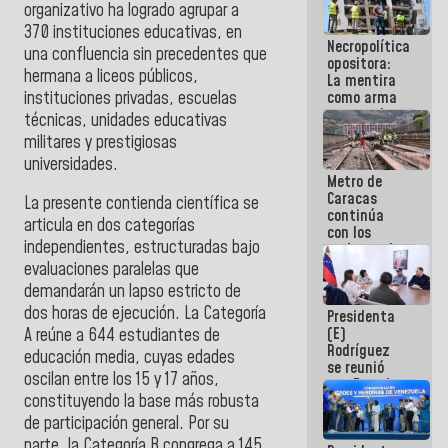
organizativo ha logrado agrupar a
manejo de
escombros
370 instituciones educativas, en
Necropolítica
en La Guaira
una confluencia sin precedentes que
opositora:
hermana a liceos públicos,
La mentira
instituciones privadas, escuelas
como arma
contra el
técnicas, unidades educativas
Pueblo
militares y prestigiosas
universidades.
Metro de
Caracas
La presente contienda científica se
continúa
articula en dos categorías
con los
independientes, estructuradas bajo
trabajos de
mantenimiento
evaluaciones paralelas que
e inspección
demandarán un lapso estricto de
en la Línea 2
dos horas de ejecución. La Categoría
Presidenta
(E)
A reúne a 644 estudiantes de
Rodríguez
educación media, cuyas edades
se reunió
oscilan entre los 15 y 17 años,
con Estado
constituyendo la base más robusta
Mayor
Eléctrico
de participación general. Por su
para
parte, la Categoría B congrega a 145