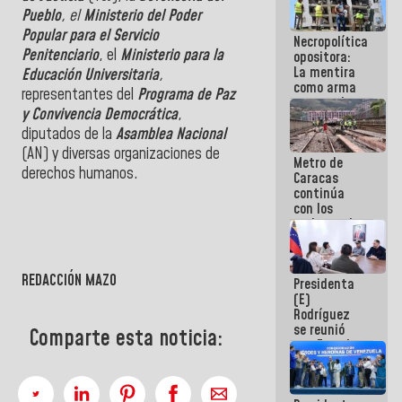
manejo de
Pueblo
, el
Ministerio del Poder
escombros
Popular para el Servicio
Necropolítica
en La Guaira
Penitenciario
, el
Ministerio para la
opositora:
La mentira
Educación Universitaria
,
como arma
representantes del
Programa de Paz
contra el
y Convivencia Democrática
,
Pueblo
diputados de la
Asamblea Nacional
(AN) y diversas organizaciones de
Metro de
derechos humanos.
Caracas
continúa
con los
">
trabajos de
mantenimiento
e inspección
en la Línea 2
REDACCIÓN MAZO
Presidenta
(E)
Rodríguez
se reunió
Comparte esta noticia:
con Estado
Mayor
Eléctrico
para