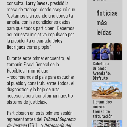
consulta
, Larry Devoe,
presidió la
comerciantes
y
mesa de trabajo, donde aseguró que
Noticias
emprendedores
"estamos planteando una consulta
afectados
más
amplia, con las condiciones dadas
por
para que todos participen. Debemos
terremotos
leídas
asumir esta iniciativa impulsada por
la presidenta encargada
Delcy
Rodríguez
como propia".
Durante este primer encuentro, el
Cabello a
también Fiscal General de la
Orlando
República informó que
Avendaño:
«recorreremos el país para escuchar
Disfruto
cada vez
al pueblo y construir, entre todos, el
que escribes
diagnóstico y la hoja de ruta
porque lo
necesaria para transformar nuestro
que haces
sistema de justicia».
Llegan dos
es
nuevos
embarrarla
trenes de
Participaron en esta primera sesión
trituración
representantes del
Tribunal Supremo
para
de Justicia
(TSJ), la
Defensoría del
optimizar