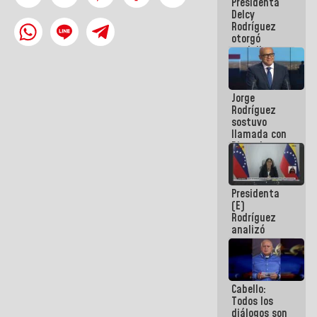
Presidenta
abordar
Delcy
planes de
Rodríguez
acción
otorgó
medalla
"Héroe de
Venezuela"
a servidores
Jorge
públicos
Rodríguez
sostuvo
llamada con
Dinorah
Figuera y
acuerdan
primer
Presidenta
encuentro
(E)
presencial
Rodríguez
para el
analizó
diálogo
junto a
gobernadores
planes de
recuperación
Cabello:
del Sistema
Todos los
Eléctrico
diálogos son
Nacional