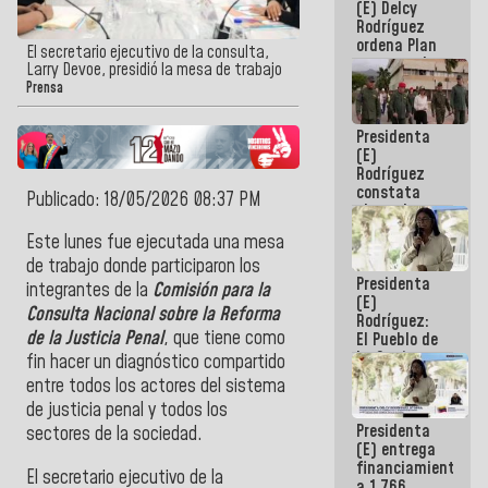
(E) Delcy
AmeriCup
Rodríguez
2027
ordena Plan
El secretario ejecutivo de la consulta,
maestro de
Larry Devoe, presidió la mesa de trabajo
desarrollo
Prensa
logístico y
turístico
Presidenta
para La
(E)
Guaira
Rodríguez
constata
Publicado: 18/05/2026 08:37 PM
obras de
rehabilitación
Este lunes fue ejecutada una mesa
de Escuela
de trabajo donde participaron los
Militar de
Presidenta
Mamo en La
integrantes de la
Comisión para la
(E)
Guaira
Consulta Nacional sobre la Reforma
Rodríguez:
de la Justicia Penal
, que tiene como
El Pueblo de
La Guaira
fin hacer un diagnóstico compartido
siempre
entre todos los actores del sistema
estará
de justicia penal y todos los
acompañada
Presidenta
por el
sectores de la sociedad.
(E) entrega
Gobierno
financiamientos
Nacional
El secretario ejecutivo de la
a 1.766