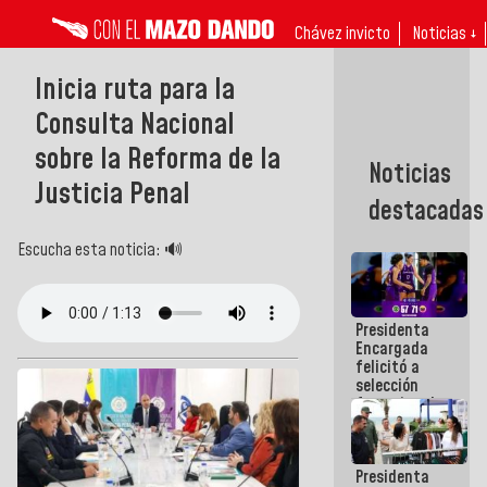
Chávez invicto
Noticias ↓
Inicia ruta para la
Consulta Nacional
sobre la Reforma de la
Noticias
Justicia Penal
destacadas
Escucha esta noticia: 🔊
Presidenta
Encargada
felicitó a
selección
femenina de
baloncesto
por su
clasificación
Presidenta
a la