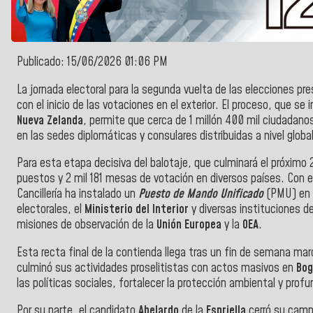
Publicado: 15/06/2026 01:06 PM
La jornada electoral para la segunda vuelta de las elecciones pr
con el inicio de las votaciones en el exterior. El proceso, que se
Nueva Zelanda
, permite que cerca de 1 millón 400 mil ciudadanos
en las sedes diplomáticas y consulares distribuidas a nivel global
Para esta etapa decisiva del balotaje, que culminará el próximo 
puestos y 2 mil 181 mesas de votación en diversos países. Con el f
Cancillería ha instalado un
Puesto de Mando Unificado
(PMU) en 
electorales, el
Ministerio del Interior
y diversas instituciones 
misiones de observación de la
Unión Europea
y la
OEA
.
Esta recta final de la contienda llega tras un fin de semana ma
culminó sus actividades proselitistas con actos masivos en
Bog
las políticas sociales, fortalecer la protección ambiental y profund
Por su parte, el candidato
Abelardo
de la
Espriella
cerró su cam