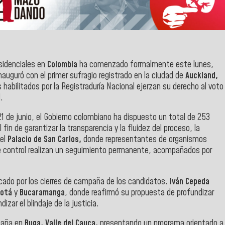
esidenciales en
Colombia
ha comenzado formalmente este lunes,
 inauguró con el primer sufragio registrado en la ciudad de
Auckland,
 habilitados por la Registraduría Nacional ejerzan su derecho al voto
.
21 de junio, el Gobierno colombiano ha dispuesto un total de 253
in de garantizar la transparencia y la fluidez del proceso, la
el
Palacio de San Carlos,
donde representantes de organismos
de control realizan un seguimiento permanente, acompañados por
rcado por los cierres de campaña de los candidatos.
Iván Cepeda
otá
y
Bucaramanga
, donde reafirmó su propuesta de profundizar
izar el blindaje de la justicia.
paña en
Buga, Valle del Cauca,
presentando un programa orientado a