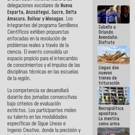
delegaciones escolares de
Nueva
Esparta, Anzoátegui, Sucre, Delta
Amacuro, Bolívar y Monagas
. Los
integrantes del programa Semilleros
Cabello a
Científicos exhiben propuestas
Orlando
Avendaño:
enfocadas en la resolución de
Disfruto
problemas reales a través de la
cada vez
ciencia. El evento consolida un
que escribes
porque lo
espacio propicio para el intercambio
que haces
de conocimientos y el impulso de las
Llegan dos
es
disciplinas técnicas en las escuelas
nuevos
embarrarla
trenes de
de la región.
trituración
para
La competencia se desarrollará
optimizar
durante dos jornadas consecutivas
manejo de
bajo criterios de evaluación
escombros
Necropolítica
en La Guaira
estrictos. Los participantes miden
opositora:
su talento en las modalidades
La mentira
específicas de Sigue Líneas e
como arma
contra el
Ingenio Creativo, donde la precisión y
Pueblo