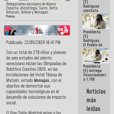
(E)
Guaira
Delegaciones escolares de Nueva
Rodríguez
Esparta, Anzoátegui, Sucre, Delta
constata
Amacuro, Bolívar y Monagas.
obras de
Prensa
rehabilitación
de Escuela
Militar de
Presidenta
Mamo en La
(E)
Guaira
Rodríguez:
Publicado: 22/05/2026 10:41 PM
El Pueblo de
La Guaira
Con un total de 270 niños y jóvenes
siempre
estará
de seis estados del oriente
acompañada
venezolano inician las Olimpiadas de
Presidenta
por el
Robótica Creativa 2026, en las
(E) entrega
Gobierno
instalaciones del Hotel Tibisay de
financiamientos
Nacional
a 1.766
Maturín, estado
Monagas,
con el
comerciantes
objetivo de demostrar sus
y
Noticias
capacidades tecnológicas en el
emprendedores
afectados
desarrollo de soluciones de impacto
más
por
social.
terremotos
leídas
El Gran Salón Morichal reúne a las