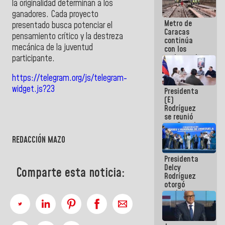
la originalidad determinan a los
ganadores. Cada proyecto
Metro de
presentado busca potenciar el
Caracas
pensamiento crítico y la destreza
continúa
mecánica de la juventud
con los
trabajos de
participante.
mantenimiento
e inspección
https://telegram.org/js/telegram-
en la Línea 2
widget.js?23
Presidenta
(E)
Rodríguez
se reunió
con Estado
Mayor
REDACCIÓN MAZO
Eléctrico
para
Presidenta
abordar
Delcy
planes de
Comparte esta noticia:
Rodríguez
acción
otorgó
medalla
"Héroe de
Venezuela"
a servidores