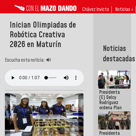
Chávez invicto
Noticias ↓
Inician Olimpiadas de
Robótica Creativa
2026 en Maturín
Noticias
destacadas
Escucha esta noticia: 🔊
Presidenta
(E) Delcy
Rodríguez
ordena Plan
maestro de
desarrollo
logístico y
turístico
Presidenta
para La