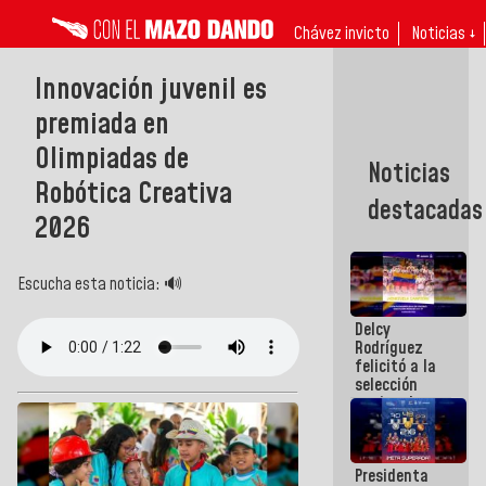
Chávez invicto
Noticias ↓
Innovación juvenil es
premiada en
Olimpiadas de
Noticias
Robótica Creativa
destacadas
2026
Escucha esta noticia: 🔊
Delcy
Rodríguez
felicitó a la
selección
nacional
masculina
de voleibol
campeona
Presidenta
de la Copa