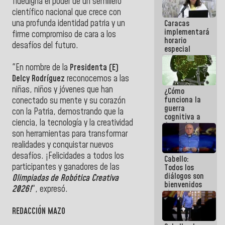
fidedigna el poder de un semillero
porque lo
científico nacional que crece con
que haces
una profunda identidad patria y un
Caracas
es
implementará
embarrarla
firme compromiso de cara a los
horario
desafíos del futuro.
especial
para
adaptarse
"En nombre de la
Presidenta (E)
al plan de
Delcy Rodríguez
reconocemos a las
ahorro
niñas, niños y jóvenes que han
¿Cómo
energético
funciona la
conectado su mente y su corazón
guerra
con la Patria, demostrando que la
cognitiva a
ciencia, la tecnología y la creatividad
favor de la
son herramientas para transformar
narrativa
hegemónica?
realidades y conquistar nuevos
(1)
desafíos. ¡Felicidades a todos los
Cabello:
participantes y ganadores de las
Todos los
diálogos son
Olimpiadas de Robótica Creativa
bienvenidos
2026!
", expresó.
siempre que
estén en el
marco de la
REDACCIÓN MAZO
Constitución