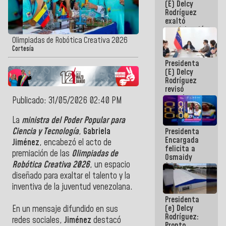
(E) Delcy
Panamericana
Rodríguez
Sub-17
exaltó
participación
de
Olimpiadas de Robótica Creativa 2026
Venezuela
Cortesía
en Juegos
Presidenta
Centroamericanos
(E) Delcy
y del Caribe
Rodríguez
2026
revisó
agenda
Publicado: 31/05/2026 02:40 PM
económica y
ejecución de
La
ministra del Poder Popular para
fondos de
Ciencia y Tecnología
,
Gabriela
Presidenta
emergencia
Encargada
post-sismos
Jiménez
, encabezó el acto de
felicita a
premiación de las
Olimpiadas de
Osmaidy
Robótica Creativa 2026
, un espacio
Arias y
Giraly
diseñado para exaltar el talento y la
Marcano por
inventiva de la juventud venezolana.
hacer
Presidenta
historia en
(e) Delcy
los
En un mensaje difundido en sus
Rodríguez:
Centroamericanos
redes sociales,
Jiménez
destacó
Pronto