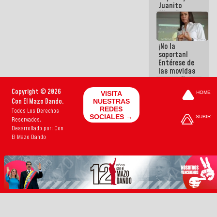
Juanito
Alimaña son
harina del
mismo
costal
¡No la
soportan!
Entérese de
las movidas
que realizan
antiguos
Copyright © 2026
VISITA
HOME
cómplices
Con El Mazo Dando.
NUESTRAS
de La Sayo
REDES
Todos Los Derechos
para
SOCIALES →
SUBIR
Reservados.
sacudírsela
Desarrollado por: Con
El Mazo Dando