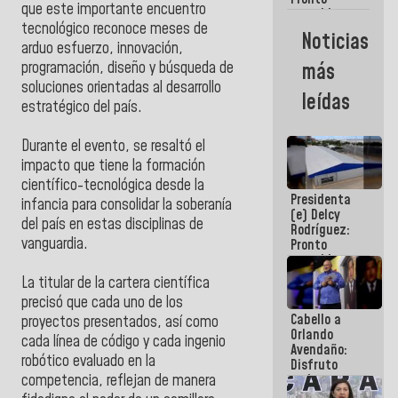
que este importante encuentro
restableceremos
tecnológico reconoce meses de
las
Noticias
operaciones
arduo esfuerzo, innovación,
en el
más
programación, diseño y búsqueda de
Aeropuerto
soluciones orientadas al desarrollo
Internacional
leídas
de
estratégico del país.
Maiquetía
Durante el evento, se resaltó el
impacto que tiene la formación
científico-tecnológica desde la
Presidenta
infancia para consolidar la soberanía
(e) Delcy
del país en estas disciplinas de
Rodríguez:
vanguardia.
Pronto
restableceremos
las
La titular de la cartera científica
operaciones
precisó que cada uno de los
en el
Cabello a
Aeropuerto
proyectos presentados, así como
Orlando
Internacional
cada línea de código y cada ingenio
Avendaño:
de
robótico evaluado en la
Disfruto
Maiquetía
cada vez
competencia, reflejan de manera
que escribes