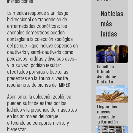
instalaciones.
comerciantes
y
Noticias
La medida responde a un riesgo
emprendedores
bidireccional de transmisión de
afectados
más
por
enfermedades zoonóticas: los
terremotos
animales domésticos pueden
leídas
contagiar a la colección zoológica
del parque —que incluye especies en
cautiverio y semi-cautiverio como
perezosos, ardillas y diversas aves—
y, a su vez, podrían resultar
Cabello a
afectados por virus o bacterias
Orlando
Avendaño:
presentes en la fauna silvestre,
Disfruto
reseña nota de prensa del
MINEC
cada vez
que escribes
Asimismo, la colección zoológica
porque lo
que haces
pueden sufrir de estrés por los
Llegan dos
es
ladridos y la presencia de mascotas
nuevos
embarrarla
en los animales del parque,
trenes de
trituración
alterando su comportamiento y
para
bienestar.
optimizar