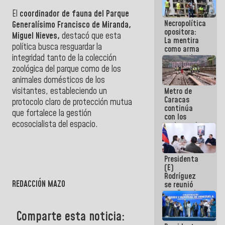
manejo de
El
coordinador de fauna del Parque
escombros
Necropolítica
en La Guaira
Generalísimo Francisco de Miranda,
opositora:
Miguel Nieves,
destacó que esta
La mentira
política busca resguardar la
como arma
contra el
integridad tanto de la colección
Pueblo
zoológica del parque como de los
animales domésticos de los
visitantes, estableciendo un
Metro de
Caracas
protocolo claro de protección mutua
continúa
que fortalece la gestión
con los
ecosocialista del espacio.
trabajos de
mantenimiento
e inspección
en la Línea 2
Presidenta
(E)
Rodríguez
REDACCIÓN MAZO
se reunió
con Estado
Mayor
Eléctrico
Comparte esta noticia:
para