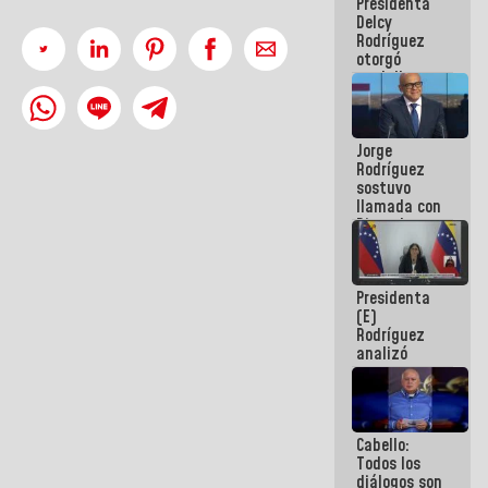
Presidenta
abordar
Delcy
planes de
Rodríguez
acción
otorgó
medalla
"Héroe de
Venezuela"
a servidores
Jorge
públicos
Rodríguez
sostuvo
llamada con
Dinorah
Figuera y
acuerdan
primer
Presidenta
encuentro
(E)
presencial
Rodríguez
para el
analizó
diálogo
junto a
gobernadores
planes de
recuperación
Cabello:
del Sistema
Todos los
Eléctrico
diálogos son
Nacional