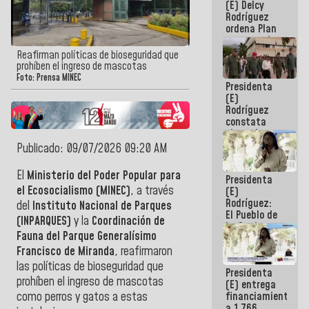
(E) Delcy
AmeriCup
Rodríguez
2027
ordena Plan
maestro de
desarrollo
Reafirman políticas de bioseguridad que
logístico y
prohíben el ingreso de mascotas
turístico
Foto: Prensa MINEC
Presidenta
para La
(E)
Guaira
Rodríguez
constata
obras de
rehabilitación
Publicado: 09/07/2026 09:20 AM
de Escuela
Militar de
El
Ministerio del Poder Popular para
Presidenta
Mamo en La
el Ecosocialismo (MINEC)
, a través
(E)
Guaira
Rodríguez:
del
Instituto Nacional de Parques
El Pueblo de
(INPARQUES)
y la
Coordinación de
La Guaira
Fauna del Parque Generalísimo
siempre
estará
Francisco de Miranda
, reafirmaron
acompañada
las políticas de bioseguridad que
Presidenta
por el
prohíben el ingreso de mascotas
(E) entrega
Gobierno
financiamientos
como perros y gatos a estas
Nacional
a 1.766