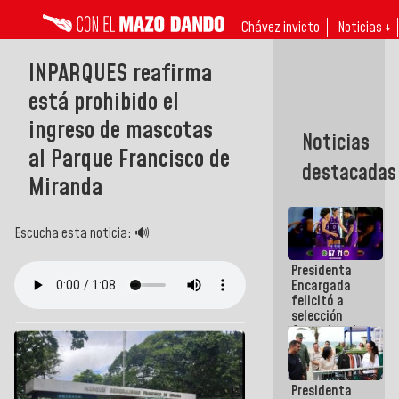
Chávez invicto
Noticias ↓
INPARQUES reafirma
está prohibido el
ingreso de mascotas
Noticias
al Parque Francisco de
destacadas
Miranda
Escucha esta noticia: 🔊
Presidenta
Encargada
felicitó a
selección
femenina de
baloncesto
por su
clasificación
Presidenta
a la