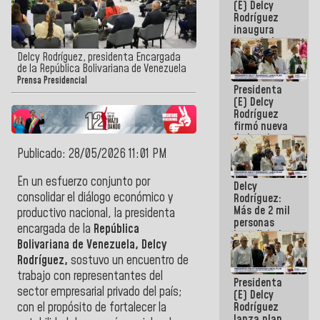
(E) Delcy
Rodríguez
inaugura
casa de los
Abuelos
Delcy Rodríguez, presidenta Encargada
Primavera
de la República Bolivariana de Venezuela
en Caracas
Prensa Presidencial
Presidenta
(E) Delcy
Rodríguez
firmó nueva
de Ley de
Arrendamiento
Publicado: 28/05/2026 11:01 PM
aprobada
por la AN
En un esfuerzo conjunto por
Delcy
consolidar el diálogo económico y
Rodríguez:
Más de 2 mil
productivo nacional, la presidenta
personas
encargada de la
República
beneficiadas
Bolivariana de Venezuela, Delcy
con planes
para
Rodríguez,
sostuvo un encuentro de
atención de
trabajo con representantes del
Presidenta
emergencia
sector empresarial privado del país;
(E) Delcy
sísmica en
Rodríguez
con el propósito de fortalecer la
la última
lanza plan