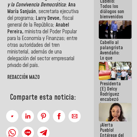
Cabello:
del Sistema
y la Convivencia Democrática
;
Ana
Todos los
Eléctrico
María Sanjuán
, secretaria ejecutiva
diálogos son
Nacional
bienvenidos
del programa;
Larry Devoe,
fiscal
siempre que
general de la República;
Anabel
estén en el
Pereira,
ministra del Poder Popular
marco de la
Constitución
para la Economía y Finanzas; entre
Cabello al
de la
otras autoridades del tren
palangrista
República
ministerial, además de una
Avendaño:
Lo que
delegación del sector empresarial
vayas a
privado del país.
escribir
hazlo hoy
REDACCIÓN MAZO
por que no
Presidenta
sabemos si
(E) Delcy
la semana
Rodríguez
que viene
Comparte esta noticia:
encabezó
hay
lanzamiento
programa
del Plan
Nacional de
Recreación
¡Alerta
Vacacional
Pueblo!
Entérese del