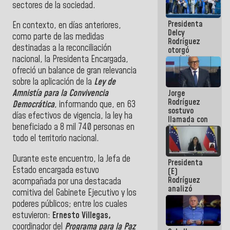
sectores de la sociedad.
manejo de
escombros
Presidenta
en La Guaira
En contexto, en días anteriores,
Delcy
como parte de las medidas
Rodríguez
destinadas a la reconciliación
otorgó
medalla
nacional, la Presidenta Encargada,
"Héroe de
ofreció un balance de gran relevancia
Venezuela"
sobre la aplicación de la
Ley de
a servidores
Amnistía para la Convivencia
Jorge
públicos
Rodríguez
Democrática
, informando que, en 63
sostuvo
días efectivos de vigencia, la ley ha
llamada con
beneficiado a 8 mil 740 personas en
Dinorah
Figuera y
todo el territorio nacional.
acuerdan
primer
Durante este encuentro, la Jefa de
Presidenta
encuentro
Estado encargada estuvo
(E)
presencial
Rodríguez
para el
acompañada por una destacada
analizó
diálogo
comitiva del Gabinete Ejecutivo y los
junto a
poderes públicos; entre los cuales
gobernadores
estuvieron:
Ernesto Villegas,
planes de
recuperación
coordinador del
Programa para la Paz