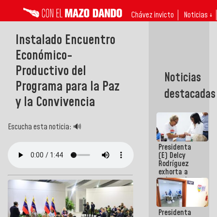
Chávez invicto
Noticias ↓
Instalado Encuentro
Económico-
Productivo del
Noticias
Programa para la Paz
destacadas
y la Convivencia
Escucha esta noticia: 🔊
Presidenta
(E) Delcy
Rodríguez
exhorta a
gobernadores
y alcaldes a
edificar
casas para
Presidenta
abuelos