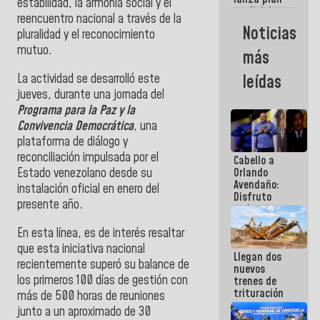
semana
estabilidad, la armonía social y el
crediticio
reencuentro nacional a través de la
con subsidio
Noticias
pluralidad y el reconocimiento
a Juntas de
Condominio
mutuo.
más
La actividad se desarrolló este
leídas
jueves, durante una jornada del
Programa para la Paz y la
Convivencia Democrática
, una
plataforma de diálogo y
reconciliación impulsada por el
Cabello a
Estado venezolano desde su
Orlando
Avendaño:
instalación oficial en enero del
Disfruto
presente año.
cada vez
que escribes
En esta línea, es de interés resaltar
porque lo
que haces
que esta iniciativa nacional
Llegan dos
es
recientemente superó su balance de
nuevos
embarrarla
los primeros 100 días de gestión con
trenes de
trituración
más de 500 horas de reuniones
para
junto a un aproximado de 30
optimizar