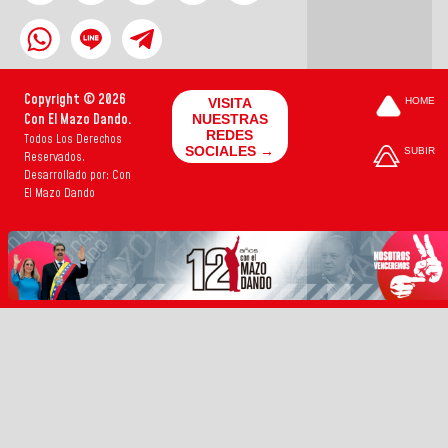
Copyright © 2026
VISITA
HOME
Con El Mazo Dando.
NUESTRAS
REDES
Todos Los Derechos
SOCIALES →
SUBIR
Reservados.
Desarrollado por: Con
El Mazo Dando