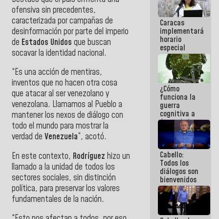
porque lo
ofensiva sin precedentes,
que haces
caracterizada por campañas de
Caracas
es
desinformación por parte del imperio
implementará
embarrarla
horario
de
Estados Unidos
que buscan
especial
socavar la identidad nacional.
para
adaptarse
“Es una acción de mentiras,
al plan de
ahorro
inventos que no hacen otra cosa
¿Cómo
energético
que atacar al ser venezolano y
funciona la
venezolana. Llamamos al Pueblo a
guerra
cognitiva a
mantener los nexos de diálogo con
favor de la
todo el mundo para mostrar la
narrativa
verdad de
Venezuela
”, acotó.
hegemónica?
(1)
Cabello:
En este contexto,
Rodríguez
hizo un
Todos los
llamado a la unidad de todos los
diálogos son
sectores sociales, sin distinción
bienvenidos
política, para preservar los valores
siempre que
estén en el
fundamentales de la nación.
marco de la
Constitución
“Esto nos afectan a todos, por eso