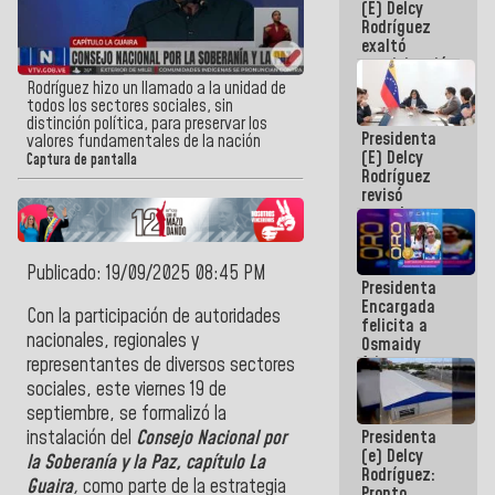
(E) Delcy
Panamericana
Rodríguez
Sub-17
exaltó
participación
de
Rodríguez hizo un llamado a la unidad de
Venezuela
todos los sectores sociales, sin
en Juegos
distinción política, para preservar los
Presidenta
Centroamericanos
valores fundamentales de la nación
(E) Delcy
y del Caribe
Captura de pantalla
Rodríguez
2026
revisó
agenda
económica y
ejecución de
fondos de
Publicado: 19/09/2025 08:45 PM
Presidenta
emergencia
Encargada
post-sismos
Con la participación de autoridades
felicita a
nacionales, regionales y
Osmaidy
Arias y
representantes de diversos sectores
Giraly
sociales, este viernes 19 de
Marcano por
septiembre, se formalizó la
hacer
Presidenta
instalación del
Consejo Nacional por
historia en
(e) Delcy
los
la Soberanía y la Paz, capítulo La
Rodríguez:
Centroamericanos
Guaira
,
como parte de la estrategia
Pronto