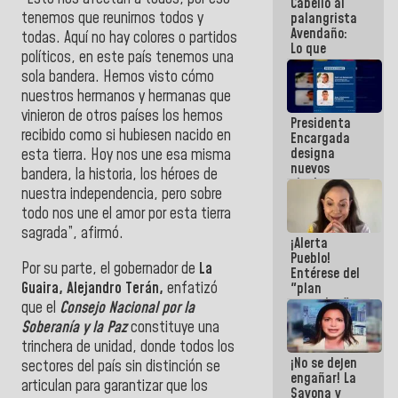
Cabello al
de la
tenemos que reunirnos todos y
palangrista
República
Avendaño:
todas. Aquí no hay colores o partidos
Lo que
políticos, en este país tenemos una
vayas a
sola bandera. Hemos visto cómo
escribir
hazlo hoy
nuestros hermanos y hermanas que
por que no
vinieron de otros países los hemos
Presidenta
sabemos si
recibido como si hubiesen nacido en
Encargada
la semana
designa
que viene
esta tierra. Hoy nos une esa misma
nuevos
hay
bandera, la historia, los héroes de
titulares en
programa
nuestra independencia, pero sobre
el
todo nos une el amor por esta tierra
Viceministerio
de Energía
sagrada”, afirmó.
¡Alerta
Eléctrica y
Pueblo!
CORPOELEC
Por su parte, el gobernador de
La
Entérese del
Guaira, Alejandro Terán,
enfatizó
"plan
enjambre"
que el
Consejo Nacional por la
de La Sayo
Soberanía y la Paz
constituye una
para
trinchera de unidad, donde todos los
sabotear el
¡No se dejen
diálogo y
sectores del país sin distinción se
engañar! La
promover el
articulan para garantizar que los
Sayona y
caos