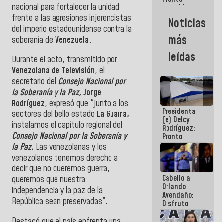
nacional para fortalecer la unidad
restableceremos
las
frente a las agresiones injerencistas
Noticias
operaciones
del imperio estadounidense contra la
en el
más
soberanía de
Venezuela.
Aeropuerto
Internacional
leídas
de
Durante el acto, transmitido por
Maiquetía
Venezolana de Televisión
, el
secretario del
Consejo Nacional por
la Soberanía y la Paz,
Jorge
Rodríguez
, expresó que "junto a los
Presidenta
sectores del bello estado
La Guaira,
(e) Delcy
instalamos el capítulo regional del
Rodríguez:
Consejo Nacional por la Soberanía y
Pronto
restableceremos
la Paz.
Las venezolanas y los
las
venezolanos tenemos derecho a
operaciones
decir que no queremos guerra,
en el
Cabello a
Aeropuerto
queremos que nuestra
Orlando
Internacional
independencia y la paz de la
Avendaño:
de
República sean preservadas”.
Disfruto
Maiquetía
cada vez
que escribes
Destacó que el país enfrenta una