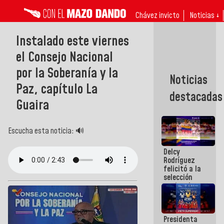
Chávez invicto
Noticias ↓
Instalado este viernes
el Consejo Nacional
por la Soberanía y la
Noticias
Paz, capítulo La
destacadas
Guaira
Escucha esta noticia: 🔊
Delcy
Rodríguez
felicitó a la
selección
nacional
masculina
de voleibol
campeona
Presidenta
de la Copa