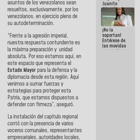
asuntos de los venezolanos sean
Juanito
Alimaña son
resueltos, exclusivamente, por los
harina del
venezolanos, en ejercicio pleno de
mismo
su autodeterminación.
costal
¡No la
soportan!
“Frente a la agresión imperial,
Entérese de
nuestra respuesta contundente es
las movidas
la máxima preparación y unidad
que realizan
absoluta. Por eso estamos aquí, en
antiguos
cómplices
este espacio que representa el
de La Sayo
Estado Mayor
para la defensa y la
para
diplomacia desde esta región. Aquí
sacudírsela
venimos a sumar fuerzas y
estrategias para proteger esta
Patria, que estamos dispuestos a
defender con firmeza”, aseguró.
La instalación del capítulo regional
contó con la presencia de varios
voceros comunales, representantes
empresariales, autoridades locales,