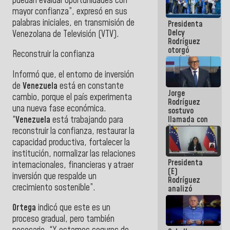
puedan evaluar oportunidades con
manejo de
mayor confianza”, expresó en sus
escombros
palabras iniciales, en transmisión de
Presidenta
en La Guaira
Delcy
Venezolana de Televisión (VTV).
Rodríguez
otorgó
Reconstruir la confianza
medalla
"Héroe de
Informó que, el entorno de inversión
Venezuela"
a servidores
de
Venezuela
está en constante
Jorge
públicos
cambio, porque el país experimenta
Rodríguez
una nueva fase económica.
sostuvo
“
Venezuela
está trabajando para
llamada con
Dinorah
reconstruir la confianza, restaurar la
Figuera y
capacidad productiva, fortalecer la
acuerdan
institución, normalizar las relaciones
primer
Presidenta
encuentro
internacionales, financieras y atraer
(E)
presencial
inversión que respalde un
Rodríguez
para el
crecimiento sostenible”.
analizó
diálogo
junto a
gobernadores
Ortega
indicó que este es un
planes de
proceso gradual, pero también
recuperación