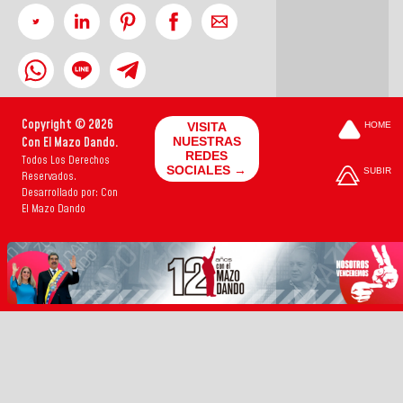
Copyright © 2026
VISITA
HOME
Con El Mazo Dando.
NUESTRAS
REDES
Todos Los Derechos
SOCIALES →
SUBIR
Reservados.
Desarrollado por: Con
El Mazo Dando