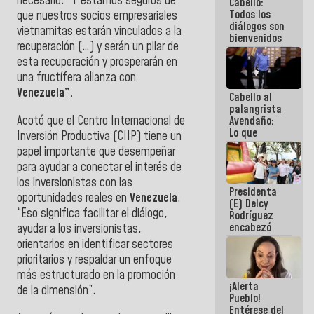
necesario. “Y estamos seguros de
Cabello:
del Sistema
Todos los
Eléctrico
que nuestros socios empresariales
diálogos son
Nacional
vietnamitas estarán vinculados a la
bienvenidos
recuperación (…) y serán un pilar de
siempre que
esta recuperación y prosperarán en
estén en el
marco de la
una fructífera alianza con
Constitución
Venezuela”.
Cabello al
de la
palangrista
República
Acotó que el Centro Internacional de
Avendaño:
Lo que
Inversión Productiva (CIIP) tiene un
vayas a
papel importante que desempeñar
escribir
para ayudar a conectar el interés de
hazlo hoy
por que no
los inversionistas con las
Presidenta
sabemos si
oportunidades reales en
Venezuela
.
(E) Delcy
la semana
“Eso significa facilitar el diálogo,
Rodríguez
que viene
encabezó
ayudar a los inversionistas,
hay
lanzamiento
programa
orientarlos en identificar sectores
del Plan
prioritarios y respaldar un enfoque
Nacional de
más estructurado en la promoción
Recreación
¡Alerta
Vacacional
de la dimensión”.
Pueblo!
Entérese del