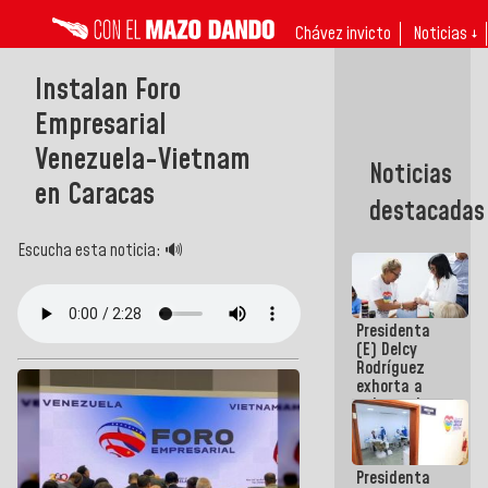
Chávez invicto
Noticias ↓
Instalan Foro
Empresarial
Venezuela-Vietnam
Noticias
en Caracas
destacadas
Escucha esta noticia: 🔊
Presidenta
(E) Delcy
Rodríguez
exhorta a
gobernadores
y alcaldes a
edificar
casas para
Presidenta
abuelos