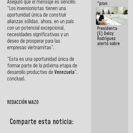
Aseguró que el mensaje es sencillo:
"plan
“Los inversionistas tienen una
enjambre"
de La Sayo
oportunidad única de construir
para
alianzas sólidas, ahora, en un país
sabotear el
con un potencial excepcional,
Presidenta
diálogo y
(E) Delcy
promover el
necesidades significativas y un
Rodríguez
caos
deseo de prosperar para las
alertó sobre
empresas vietnamitas”.
el impacto
de la
emergencia
“Esta es una oportunidad única de
climática en
formar parte de la próxima etapa de
los oceános
desarrollo productivo de
Venezuela
”,
concluyó.
REDACCIÓN MAZO
Comparte esta noticia: