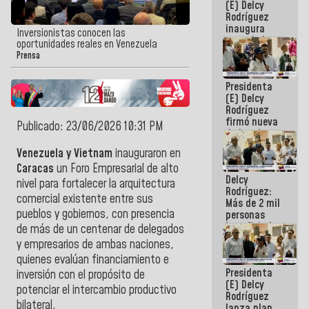
(E) Delcy
Rodríguez
inaugura
Inversionistas conocen las
casa de los
oportunidades reales en Venezuela
Abuelos
Prensa
Primavera
en Caracas
Presidenta
(E) Delcy
Rodríguez
firmó nueva
Publicado: 23/06/2026 10:31 PM
de Ley de
Arrendamiento
Venezuela y Vietnam
inauguraron en
aprobada
Caracas
un Foro Empresarial de alto
por la AN
Delcy
nivel para fortalecer la arquitectura
Rodríguez:
comercial existente entre sus
Más de 2 mil
pueblos y gobiernos, con presencia
personas
beneficiadas
de más de un centenar de delegados
con planes
y empresarios de ambas naciones,
para
quienes evalúan financiamiento e
atención de
Presidenta
emergencia
inversión con el propósito de
(E) Delcy
sísmica en
potenciar el intercambio productivo
Rodríguez
la última
bilateral.
lanza plan