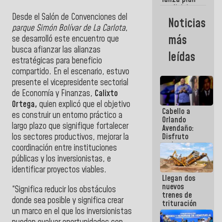
semana
crediticio
con subsidio
Desde el Salón de Convenciones del
Noticias
a Juntas de
parque Simón Bolívar de La Carlota
,
Condominio
más
se desarrolló este encuentro que
busca afianzar las alianzas
leídas
estratégicas para beneficio
compartido. En el escenario, estuvo
presente el vicepresidente sectorial
de Economía y Finanzas,
Calixto
Ortega,
quien explicó que el objetivo
Cabello a
es construir un entorno práctico a
Orlando
largo plazo que signifique fortalecer
Avendaño:
los sectores productivos, mejorar la
Disfruto
cada vez
coordinación entre instituciones
que escribes
públicas y los inversionistas, e
porque lo
identificar proyectos viables.
que haces
Llegan dos
es
nuevos
embarrarla
“Significa reducir los obstáculos
trenes de
donde sea posible y significa crear
trituración
un marco en el que los inversionistas
para
optimizar