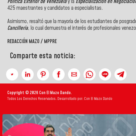
Política Exterior de Venezuela
y la
Especialización en Negociaci
425 maestrantes y candidatos a especialistas.
Asimismo, resaltó que la mayoría de los estudiantes de posgrado
Cancillería
, lo cual demuestra el interés de profesionales venezol
REDACCIÓN MAZO / MPPRE
Comparte esta noticia:
Copyright © 2026 Con El Mazo Dando.
Todos Los Derechos Reservados. Desarrollado por: Con El Mazo Dando