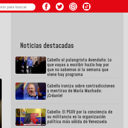
Noticias destacadas
Cabello al palangrista Avendaño: Lo
que vayas a escribir hazlo hoy por
que no sabemos si la semana que
viene hay programa
Cabello ironiza sobre contradicciones
y mentiras de María Machado:
¡Créanle!
Cabello: El PSUV por la conciencia de
su militancia es la organización
política más sólida de Venezuela