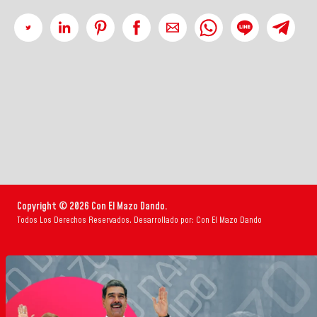
Copyright © 2026 Con El Mazo Dando.
Todos Los Derechos Reservados. Desarrollado por: Con El Mazo Dando