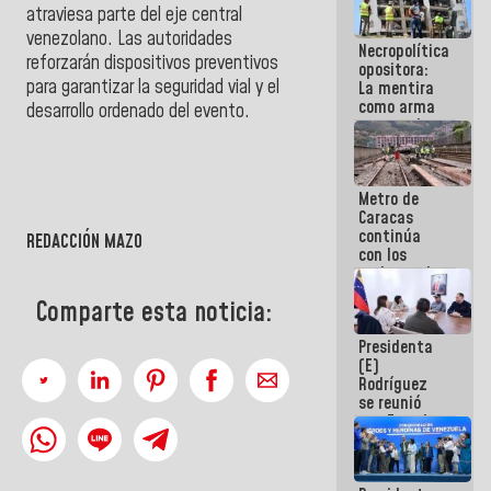
atraviesa parte del eje central
manejo de
escombros
venezolano. Las autoridades
Necropolítica
en La Guaira
reforzarán dispositivos preventivos
opositora:
para garantizar la seguridad vial y el
La mentira
como arma
desarrollo ordenado del evento.
contra el
Pueblo
Metro de
Caracas
continúa
REDACCIÓN MAZO
con los
trabajos de
mantenimiento
Comparte esta noticia:
e inspección
en la Línea 2
Presidenta
(E)
Rodríguez
se reunió
con Estado
Mayor
Eléctrico
para