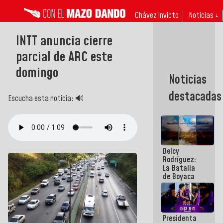
Chávez invicto
Noticias ↓
INTT anuncia cierre
parcial de ARC este
domingo
Noticias
destacadas
Escucha esta noticia: 🔊
Delcy
Rodríguez:
La Batalla
de Boyaca
representa
un capítulo
decisivo en
la gesta
Presidenta
emancipadora