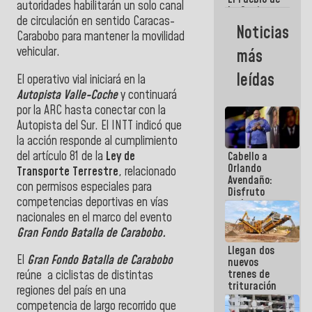
autoridades habilitarán un solo canal
La Guaira
de circulación en sentido Caracas-
siempre
Noticias
estará
Carabobo para mantener la movilidad
acompañada
vehicular.
más
por el
Gobierno
leídas
El operativo vial iniciará en la
Nacional
Autopista Valle-Coche
y continuará
por la ARC hasta conectar con la
Autopista del Sur. El INTT indicó que
la acción responde al cumplimiento
del artículo 81 de la
Ley de
Cabello a
Orlando
Transporte Terrestre
, relacionado
Avendaño:
con permisos especiales para
Disfruto
competencias deportivas en vías
cada vez
que escribes
nacionales en el marco del evento
porque lo
Gran Fondo Batalla de Carabobo.
que haces
Llegan dos
es
El
Gran Fondo Batalla de Carabobo
nuevos
embarrarla
trenes de
reúne a ciclistas de distintas
trituración
regiones del país en una
para
competencia de largo recorrido que
optimizar