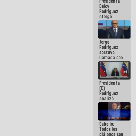
Presidenta
abordar
Delcy
planes de
Rodríguez
acción
otorgó
medalla
"Héroe de
Venezuela"
a servidores
Jorge
públicos
Rodríguez
sostuvo
llamada con
Dinorah
Figuera y
acuerdan
primer
Presidenta
encuentro
(E)
presencial
Rodríguez
para el
analizó
diálogo
junto a
gobernadores
planes de
recuperación
Cabello:
del Sistema
Todos los
Eléctrico
diálogos son
Nacional