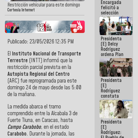
Encargada
de nuestra
Restricción vehícular para este domingo
felicitó a
América
Cortesía Internet
selección
femenina de
baloncesto
por su
clasificación
Presidenta
a la
Publicado: 23/05/2026 12:35 PM
(E) Delcy
AmeriCup
Rodríguez
2027
El
Instituto Nacional de Transporte
ordena Plan
maestro de
Terrestre
(INTT) informó que la
desarrollo
restricción parcial prevista en la
logístico y
Autopista Regional del Centro
turístico
Presidenta
para La
(ARC) fue reprogramada para este
(E)
Guaira
domingo 24 de mayo desde las 5:00
Rodríguez
de la mañana.
constata
obras de
La medida abarca el tramo
rehabilitación
de Escuela
comprendido entre la Alcabala 3 de
Militar de
Fuerte Tiuna, en Caracas, hasta
Presidenta
Mamo en La
Campo Carabobo
, en el estado
(E)
Guaira
Rodríguez:
Carabobo
. Durante la jornada, las
El Pueblo de