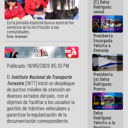
(E) Delcy
y del Caribe
Rodríguez
2026
revisó
agenda
económica y
Esta jornada especial busca acercar los
ejecución de
servicios de la institución a las
fondos de
comunidades,
Presidenta
emergencia
Foto: Internet
Encargada
post-sismos
felicita a
Osmaidy
Arias y
Giraly
Marcano por
Publicado: 10/05/2026 05:33 PM
hacer
Presidenta
historia en
​El
Instituto Nacional de Transporte
(e) Delcy
los
Terrestre
(INTT) inició un despliegue
Rodríguez:
Centroamericanos
Pronto
de puntos móviles de atención en
restableceremos
diversos estados del país, con el
las
objetivo de facilitar a los usuarios la
operaciones
en el
gestión de trámites vehiculares y
Delcy
Aeropuerto
garantizar la regularización de la
Rodríguez
Internacional
documentación correspondiente.
felicita a la
de
Vinotinto