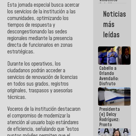
Maiquetía
Esta jornada especial busca acercar
Sub 20
campeona
los servicios de la institución a las
Noticias
frente
comunidades, optimizando los
México Sub
más
tiempos de respuesta y
23 en los
Centroamericanos
descongestionando las sedes
leídas
regionales mediante la presencia
directa de funcionarios en zonas
estratégicas.
​Durante los operativos, los
Cabello a
ciudadanos podrán acceder a
Orlando
servicios de renovación de licencias
Avendaño:
en todos sus grados, registros
Disfruto
cada vez
originales, traspasos y asesorías
que escribes
técnicas.
porque lo
que haces
Voceros de la institución destacaron
Presidenta
es
(e) Delcy
embarrarla
el compromiso de modernizar la
Rodríguez:
atención al usuario bajo estándares
Pronto
de eficiencia, señalando que "estos
restableceremos
las