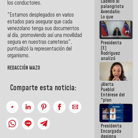
Cabello al
de la
los conductores.
palangrista
República
Avendaño:
"Estamos desplegados en varios
Lo que
estados para asegurar que cada
vayas a
escribir
venezolano tenga sus documentos
hazlo hoy
al día, promoviendo así una movilidad
por que no
segura en nuestras carreteras",
Presidenta
sabemos si
(E)
la semana
puntualizó la representación del
Rodríguez
que viene
organismo.
analizó
hay
junto a
programa
REDACCIÓN MAZO
gobernadores
planes de
recuperación
¡Alerta
del Sistema
Comparte esta noticia:
Pueblo!
Eléctrico
Entérese del
Nacional
"plan
enjambre"
de La Sayo
para
sabotear el
Presidenta
diálogo y
Encargada
promover el
designa
caos