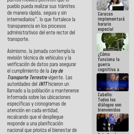
puntos móviles permiten que el
operaciones
pueblo pueda realizar sus trámites
en el
de manera rápida, segura y sin
Caracas
Aeropuerto
implementará
Internacional
intermediarios", lo que fortalece la
horario
de
transparencia en los procesos
especial
Maiquetía
administrativos del ente rector del
para
transporte.
adaptarse
al plan de
ahorro
​Asimismo, la jornada contempla la
¿Cómo
energético
revisión técnica de vehículos y la
funciona la
verificación de datos para asegurar
guerra
cognitiva a
el cumplimiento de la
Ley de
favor de la
Transporte Terrestre
vigente. Las
narrativa
autoridades del
INTT
hicieron un
hegemónica?
(1)
llamado a la población a mantenerse
Cabello:
informada sobre las ubicaciones
Todos los
específicas y cronogramas de
diálogos son
bienvenidos
atención en cada entidad,
siempre que
recalcando que el despliegue
estén en el
responde a una planificación
marco de la
nacional que prioriza el bienestar de
Constitución