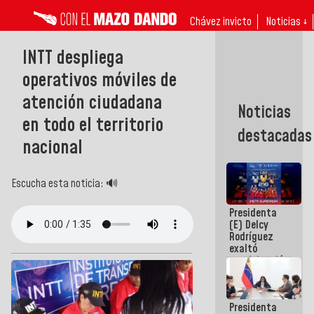
Chávez invicto
Noticias ↓
INTT despliega
operativos móviles de
atención ciudadana
Noticias
en todo el territorio
destacadas
nacional
Escucha esta noticia: 🔊
Presidenta
(E) Delcy
Rodríguez
exaltó
participación
de
Venezuela
en Juegos
Presidenta
Centroamericanos