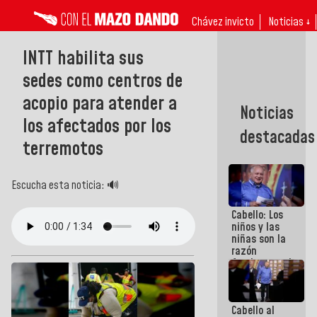
Chávez invicto
Noticias ↓
INTT habilita sus
sedes como centros de
acopio para atender a
Noticias
los afectados por los
destacadas
terremotos
Escucha esta noticia: 🔊
Cabello: Los
niños y las
niñas son la
razón
fundamental
de todo lo
que
estamos
Cabello al
haciendo