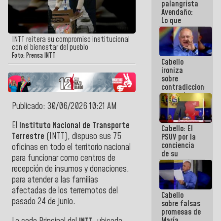
palangrista
Avendaño:
Lo que
vayas a
escribir
INTT reitera su compromiso institucional
hazlo hoy
con el bienestar del pueblo
por que no
Foto: Prensa INTT
Cabello
sabemos si
ironiza
la semana
sobre
que viene
contradicciones
hay
y mentiras
programa
de María
Publicado: 30/06/2026 10:21 AM
Machado:
¡Créanle!
El
Instituto Nacional de Transporte
Cabello: El
Terrestre
(INTT), dispuso sus 75
PSUV por la
conciencia
oficinas en todo el territorio nacional
de su
para funcionar como centros de
militancia
recepción de insumos y donaciones,
es la
organización
para atender a las familias
política más
afectadas de los terremotos del
Cabello
sólida de
pasado 24 de junio.
sobre falsas
Venezuela
promesas de
María