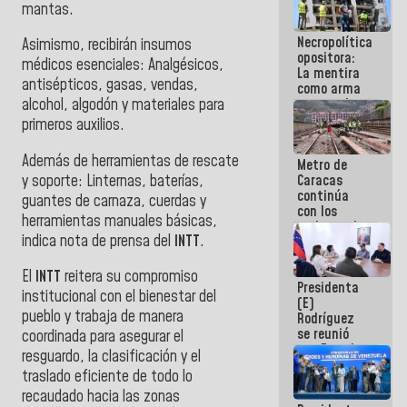
mantas.
manejo de
escombros
Necropolítica
en La Guaira
Asimismo, recibirán insumos
opositora:
médicos esenciales: Analgésicos,
La mentira
antisépticos, gasas, vendas,
como arma
contra el
alcohol, algodón y materiales para
Pueblo
primeros auxilios.
Además de herramientas de rescate
Metro de
y soporte: Linternas, baterías,
Caracas
continúa
guantes de carnaza, cuerdas y
con los
herramientas manuales básicas,
trabajos de
indica nota de prensa del
INTT
.
mantenimiento
e inspección
en la Línea 2
El
INTT
reitera su compromiso
Presidenta
institucional con el bienestar del
(E)
pueblo y trabaja de manera
Rodríguez
se reunió
coordinada para asegurar el
con Estado
resguardo, la clasificación y el
Mayor
traslado eficiente de todo lo
Eléctrico
para
recaudado hacia las zonas