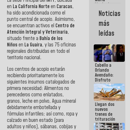
La sede Principal del
INTT
, ubicada
Machado:
en
La California Norte
en
Caracas
,
¿Quién le
Noticias
ha sido acondicionada como el
puede creer?
punto central de acopio. Asimismo,
¿Y la gente
más
que ella iba
se encuentran activos el
Centro de
a salvar en
Atención Integral y Veterinaria
,
leídas
La Guaira?
situado frente a
Bahía de los
Niños
en
La Guaira
, y las 75 oficinas
regionales distribuidas en todo el
territorio nacional.
Cabello a
Los centros de acopio estarán
Orlando
Avendaño:
recibiendo prioritariamente los
Disfruto
siguientes insumos catalogados de
cada vez
primera necesidad: Alimentos no
que escribes
perecederos como enlatados,
porque lo
que haces
granos, leche en polvo, Agua mineral
Llegan dos
es
debidamente embotellada y
nuevos
embarrarla
fórmulas infantiles; así como, ropa y
trenes de
trituración
calzado en buen estado (para
para
adultos y niños), sábanas, cobijas y
optimizar