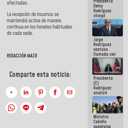
Presidenta
abordar
afectadas.
Delcy
planes de
Rodríguez
acción
La recepción de insumos se
otorgó
mantendrá activa de manera
medalla
"Héroe de
continua en los horarios habituales
Venezuela"
de cada sede.
a servidores
Jorge
públicos
Rodríguez
sostuvo
llamada con
REDACCIÓN MAZO
Dinorah
Figuera y
acuerdan
Comparte esta noticia:
primer
Presidenta
encuentro
(E)
presencial
Rodríguez
para el
analizó
diálogo
junto a
gobernadores
planes de
recuperación
Ministro
del Sistema
Cabello
Eléctrico
supervisa
Nacional