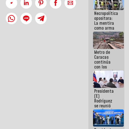
manejo de
escombros
Necropolítica
en La Guaira
opositora:
La mentira
como arma
contra el
Pueblo
Metro de
Caracas
continúa
con los
trabajos de
mantenimiento
e inspección
en la Línea 2
Presidenta
(E)
Rodríguez
se reunió
con Estado
Mayor
Eléctrico
para