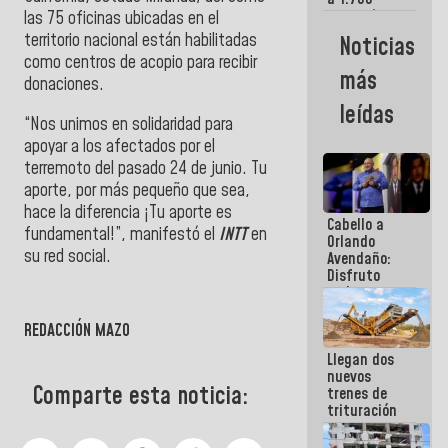
comerciantes
las 75 oficinas ubicadas en el
y
territorio nacional están habilitadas
Noticias
emprendedores
como centros de acopio para recibir
afectados
más
donaciones.
por
terremotos
leídas
“Nos unimos en solidaridad para
apoyar a los afectados por el
terremoto del pasado 24 de junio. Tu
aporte, por más pequeño que sea,
hace la diferencia ¡Tu aporte es
Cabello a
fundamental!”, manifestó el
INTT
en
Orlando
su red social.
Avendaño:
Disfruto
">
cada vez
">
que escribes
porque lo
REDACCIÓN MAZO
que haces
Llegan dos
es
nuevos
embarrarla
Comparte esta noticia:
trenes de
trituración
para
optimizar