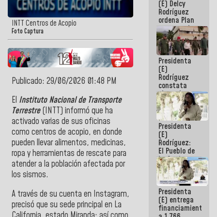
(E) Delcy
AmeriCup
Rodríguez
2027
ordena Plan
INTT Centros de Acopio
maestro de
Foto Captura
desarrollo
logístico y
turístico
Presidenta
para La
(E)
Guaira
Rodríguez
Publicado: 29/06/2026 01:48 PM
constata
obras de
El
Instituto Nacional de Transporte
rehabilitación
de Escuela
Terrestre
(INTT) informó que ha
Militar de
activado varias de sus oficinas
Presidenta
Mamo en La
como centros de acopio, en donde
(E)
Guaira
pueden llevar alimentos, medicinas,
Rodríguez:
El Pueblo de
ropa y herramientas de rescate para
La Guaira
atender a la población afectada por
siempre
los sismos.
estará
acompañada
Presidenta
por el
A través de su cuenta en Instagram,
(E) entrega
Gobierno
precisó que su sede principal en La
financiamientos
Nacional
California, estado Miranda; así como
a 1.766