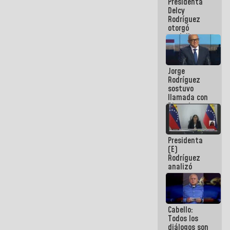
Presidenta
abordar
Delcy
planes de
Rodríguez
acción
otorgó
medalla
"Héroe de
Venezuela"
a servidores
Jorge
públicos
Rodríguez
sostuvo
llamada con
Dinorah
Figuera y
acuerdan
primer
Presidenta
encuentro
(E)
presencial
Rodríguez
para el
analizó
diálogo
junto a
gobernadores
planes de
recuperación
Cabello:
del Sistema
Todos los
Eléctrico
diálogos son
Nacional