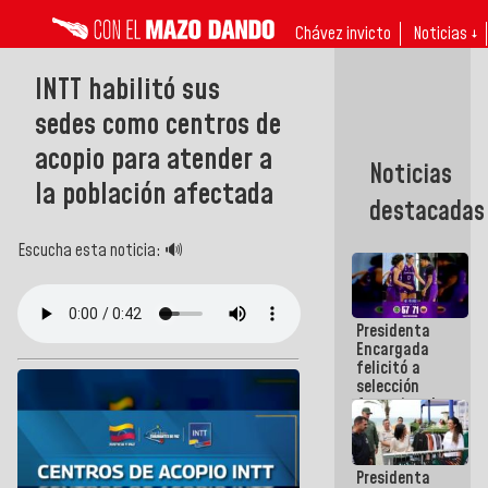
Chávez invicto
Noticias ↓
INTT habilitó sus
sedes como centros de
acopio para atender a
Noticias
la población afectada
destacadas
Escucha esta noticia: 🔊
Presidenta
Encargada
felicitó a
selección
femenina de
baloncesto
por su
clasificación
Presidenta
a la