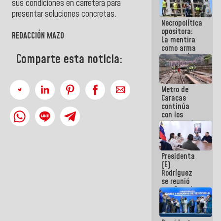
sus condiciones en carretera para
manejo de
presentar soluciones concretas.
escombros
Necropolítica
en La Guaira
opositora:
REDACCIÓN MAZO
La mentira
como arma
contra el
Comparte esta noticia:
Pueblo
Metro de
Caracas
continúa
con los
trabajos de
mantenimiento
e inspección
en la Línea 2
Presidenta
(E)
Rodríguez
se reunió
con Estado
Mayor
Eléctrico
para