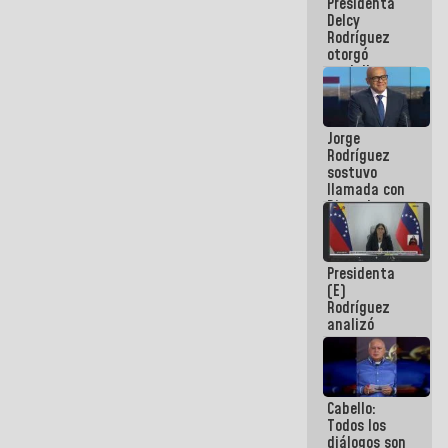
Presidenta
abordar
Delcy
planes de
Rodríguez
acción
otorgó
medalla
"Héroe de
Venezuela"
a servidores
Jorge
públicos
Rodríguez
sostuvo
llamada con
Dinorah
Figuera y
acuerdan
primer
Presidenta
encuentro
(E)
presencial
Rodríguez
para el
analizó
diálogo
junto a
gobernadores
planes de
recuperación
Cabello:
del Sistema
Todos los
Eléctrico
diálogos son
Nacional