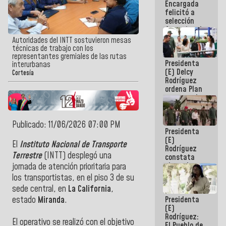
Encargada
de nuestra
felicitó a
América
selección
femenina de
baloncesto
Autoridades del INTT sostuvieron mesas
por su
técnicas de trabajo con los
clasificación
representantes gremiales de las rutas
Presidenta
a la
interurbanas
(E) Delcy
AmeriCup
Cortesía
Rodríguez
2027
ordena Plan
maestro de
desarrollo
logístico y
turístico
Publicado: 11/06/2026 07:00 PM
Presidenta
para La
(E)
Guaira
El
Instituto Nacional de Transporte
Rodríguez
Terrestre
(INTT) desplegó una
constata
obras de
jornada de atención prioritaria para
rehabilitación
los transportistas, en el piso 3 de su
de Escuela
sede central, en
La California
,
Militar de
Presidenta
estado
Miranda
.
Mamo en La
(E)
Guaira
Rodríguez:
El operativo se realizó con el objetivo
El Pueblo de