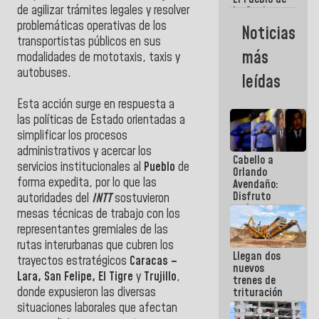
de agilizar trámites legales y resolver
La Guaira
siempre
problemáticas operativas de los
Noticias
estará
transportistas públicos en sus
acompañada
más
modalidades de mototaxis, taxis y
por el
Gobierno
autobuses.
leídas
Nacional
Esta acción surge en respuesta a
las políticas de Estado orientadas a
simplificar los procesos
administrativos y acercar los
Cabello a
servicios institucionales al
Pueblo
de
Orlando
forma expedita, por lo que las
Avendaño:
Disfruto
autoridades del
INTT
sostuvieron
cada vez
mesas técnicas de trabajo con los
que escribes
representantes gremiales de las
porque lo
que haces
rutas interurbanas que cubren los
Llegan dos
es
trayectos estratégicos
Caracas –
nuevos
embarrarla
Lara, San Felipe, El Tigre
y
Trujillo
,
trenes de
donde expusieron las diversas
trituración
para
situaciones laborales que afectan
optimizar