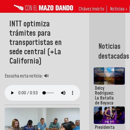
Chávez invicto
Noticias ↓
INTT optimiza
trámites para
transportistas en
Noticias
sede central (+La
destacadas
California)
Escucha esta noticia: 🔊
Delcy
Rodríguez:
La Batalla
de Boyaca
representa
un capítulo
decisivo en
la gesta
Presidenta
emancipadora