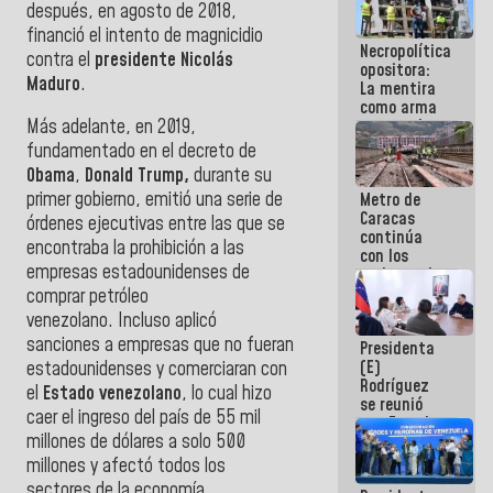
después, en agosto de 2018,
manejo de
escombros
financió el intento de magnicidio
Necropolítica
en La Guaira
contra el
presidente
Nicolás
opositora:
Maduro
.
La mentira
como arma
contra el
Más adelante, en 2019,
Pueblo
fundamentado en el decreto de
Obama
,
Donald Trump,
durante su
primer gobierno, emitió una serie de
Metro de
Caracas
órdenes ejecutivas entre las que se
continúa
encontraba la prohibición a las
con los
empresas estadounidenses de
trabajos de
mantenimiento
comprar petróleo
e inspección
venezolano.
Incluso aplicó
en la Línea 2
sanciones a empresas que no fueran
Presidenta
(E)
estadounidenses
y comerciaran con
Rodríguez
el
Estado venezolano
, lo cual hizo
se reunió
caer el ingreso del país de 55 mil
con Estado
millones de dólares a solo 500
Mayor
Eléctrico
millones y afectó todos los
para
sectores de la economía.