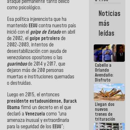
ataque permanente tanto bélico
comerciantes
como psicológico.
y
Noticias
emprendedores
Esa política injerencista que ha
afectados
más
por
mantenido
EEUU
contra nuestro país
terremotos
inició con el
golpe de Estado
en abril
leídas
de 2002, el
golpe petrolero
de
2002-2003, intentos de
desestabilización con ayuda de
venezolanos opositores o las
guarimbas
de 2014 y 2017, que
Cabello a
dejaron más de 200 personas
Orlando
Avendaño:
muertas e instituciones quemadas
Disfruto
o destruidas.
cada vez
que escribes
Luego en 2015, el entonces
porque lo
que haces
presidente estadounidense,
Barack
Llegan dos
es
Obama
firmó un decreto en el que
nuevos
embarrarla
declaró a
Venezuela
como
“una
trenes de
trituración
amenaza inusual y extraordinaria
para
para la seguridad de los
EEUU
”;
optimizar