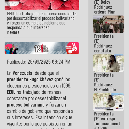
(E) Delcy
AmeriCup
Rodríguez
2027
ordena Plan
EEUU ha trabajado de manera constante
maestro de
por desestabilizar el proceso bolivariano
desarrollo
y forzar un cambio de gobierno que
logístico y
responda a sus intereses
turístico
internet
Presidenta
para La
(E)
Guaira
Rodríguez
constata
obras de
rehabilitación
Publicado: 26/09/2025 06:24 PM
de Escuela
Militar de
En
Venezuela
, desde que el
Presidenta
Mamo en La
presidente
Hugo Chávez
ganó las
(E)
Guaira
Rodríguez:
elecciones presidenciales en 1999,
El Pueblo de
EEUU
ha trabajado de manera
La Guaira
constante
por desestabilizar el
siempre
estará
proceso
bolivariano
y forzar un
acompañada
cambio de gobierno que responda a
Presidenta
por el
sus intereses. Esa intención sigue
(E) entrega
Gobierno
financiamientos
vigente; por lo que persisten en un
Nacional
a 1.766