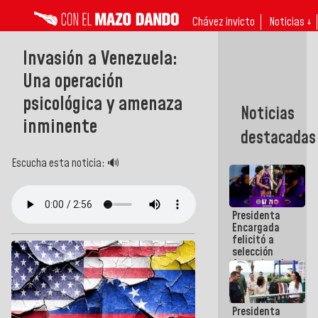
Chávez invicto
Noticias ↓
Invasión a Venezuela:
Una operación
psicológica y amenaza
Noticias
inminente
destacadas
Escucha esta noticia: 🔊
Presidenta
Encargada
felicitó a
selección
femenina de
baloncesto
por su
clasificación
Presidenta
a la