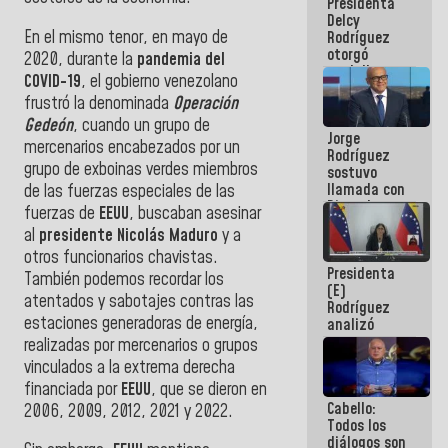
Presidenta
abordar
Delcy
planes de
En el mismo tenor, en mayo de
Rodríguez
acción
otorgó
2020, durante la
pandemia del
medalla
COVID-19
, el gobierno venezolano
"Héroe de
frustró la denominada
Operación
Venezuela"
a servidores
Gedeón
, cuando un grupo de
Jorge
públicos
mercenarios encabezados por un
Rodríguez
grupo de exboinas verdes miembros
sostuvo
llamada con
de las fuerzas especiales de las
Dinorah
fuerzas de
EEUU
, buscaban asesinar
Figuera y
al
presidente
Nicolás Maduro
y a
acuerdan
otros funcionarios chavistas.
primer
Presidenta
encuentro
También podemos recordar los
(E)
presencial
atentados y sabotajes contras las
Rodríguez
para el
estaciones generadoras de energía,
analizó
diálogo
junto a
realizadas por mercenarios o grupos
gobernadores
vinculados a la extrema derecha
planes de
financiada por
EEUU
, que se dieron en
recuperación
Cabello:
del Sistema
2006, 2009, 2012, 2021 y 2022.
Todos los
Eléctrico
diálogos son
Nacional