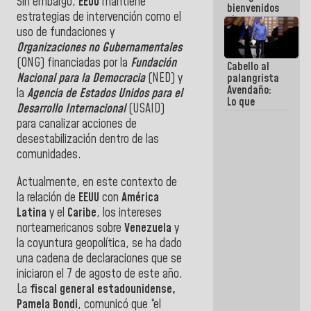
Sin embargo,
EEUU
mantiene
bienvenidos
estrategias de intervención como el
siempre que
estén en el
uso de fundaciones y
marco de la
Organizaciones no Gubernamentales
Constitución
(ONG) financiadas por la
Fundación
Cabello al
de la
Nacional para la Democracia
(NED) y
palangrista
República
Avendaño:
la
Agencia de Estados Unidos para el
Lo que
Desarrollo Internacional
(USAID)
vayas a
para canalizar acciones de
escribir
hazlo hoy
desestabilización dentro de las
por que no
comunidades.
sabemos si
la semana
Actualmente, en este contexto de
que viene
hay
la relación de
EEUU
con
América
programa
Latina
y el
Caribe
, los intereses
norteamericanos sobre
Venezuela
y
la coyuntura geopolítica, se ha dado
una cadena de declaraciones que se
iniciaron el 7 de agosto de este año.
La
fiscal general estadounidense,
Pamela Bondi
, comunicó que “el