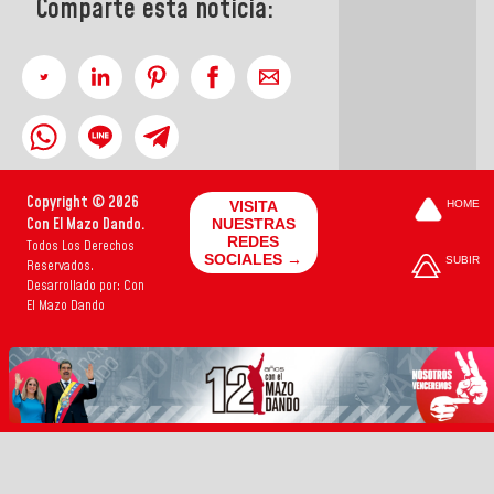
Comparte esta noticia:
Copyright © 2026
VISITA
HOME
Con El Mazo Dando.
NUESTRAS
REDES
Todos Los Derechos
SOCIALES →
SUBIR
Reservados.
Desarrollado por: Con
El Mazo Dando