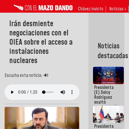
Chávez invicto
Noticias ↓
Irán desmiente
negociaciones con el
OIEA sobre el acceso a
Noticias
instalaciones
destacadas
nucleares
Escucha esta noticia: 🔊
Presidenta
(E) Delcy
Rodríguez
exaltó
participación
de
Venezuela
en Juegos
Presidenta
Centroamericanos