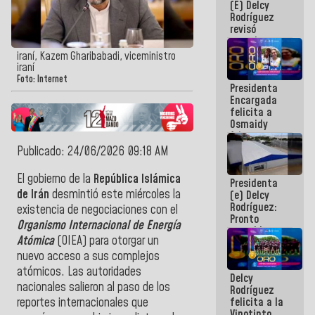
(E) Delcy
y del Caribe
Rodríguez
2026
revisó
agenda
económica y
iraní, Kazem Gharibabadi, viceministro
ejecución de
iraní
fondos de
Foto: Internet
Presidenta
emergencia
Encargada
post-sismos
felicita a
Osmaidy
Arias y
Giraly
Publicado: 24/06/2026 09:18 AM
Marcano por
hacer
El gobierno de la
República Islámica
Presidenta
historia en
de Irán
desmintió este miércoles la
(e) Delcy
los
Rodríguez:
Centroamericanos
existencia de negociaciones con el
Pronto
Organismo Internacional de Energía
restableceremos
Atómica
(OIEA) para otorgar un
las
operaciones
nuevo acceso a sus complejos
en el
atómicos. Las autoridades
Delcy
Aeropuerto
nacionales salieron al paso de los
Rodríguez
Internacional
felicita a la
reportes internacionales que
de
Vinotinto