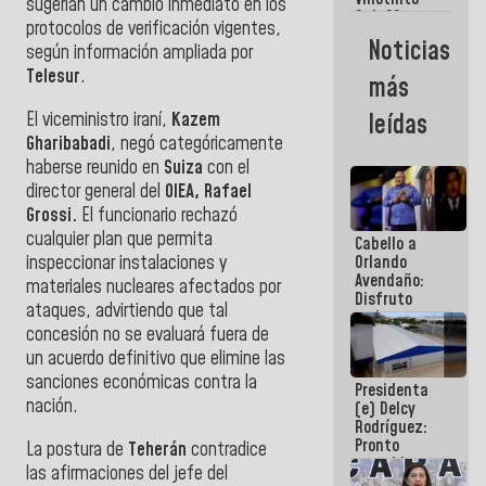
Maiquetía
sugerían un cambio inmediato en los
Sub 20
protocolos de verificación vigentes,
campeona
Noticias
según información ampliada por
frente
México Sub
Telesur
.
más
23 en los
Centroamericanos
El viceministro iraní,
Kazem
leídas
Gharibabadi
, negó categóricamente
haberse reunido en
Suiza
con el
director general del
OIEA, Rafael
Grossi.
El funcionario rechazó
cualquier plan que permita
Cabello a
inspeccionar instalaciones y
Orlando
Avendaño:
materiales nucleares afectados por
Disfruto
ataques, advirtiendo que tal
cada vez
concesión no se evaluará fuera de
que escribes
porque lo
un acuerdo definitivo que elimine las
que haces
sanciones económicas contra la
Presidenta
es
nación.
(e) Delcy
embarrarla
Rodríguez:
Pronto
La postura de
Teherán
contradice
restableceremos
las afirmaciones del jefe del
las