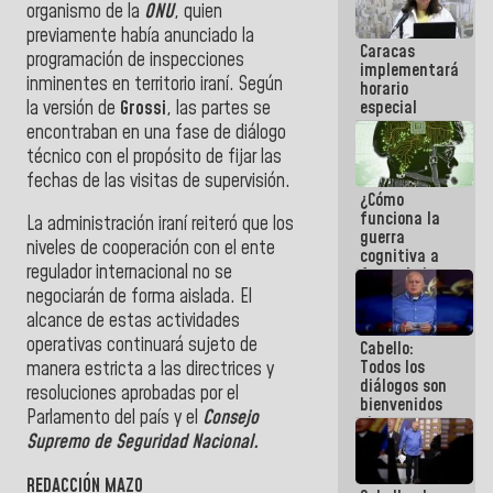
organismo de la
ONU
, quien
operaciones
en el
previamente había anunciado la
Caracas
Aeropuerto
programación de inspecciones
implementará
Internacional
inminentes en territorio iraní. Según
horario
de
la versión de
Grossi
, las partes se
especial
Maiquetía
para
encontraban en una fase de diálogo
adaptarse
técnico con el propósito de fijar las
al plan de
fechas de las visitas de supervisión.
ahorro
¿Cómo
energético
funciona la
La administración iraní reiteró que los
guerra
niveles de cooperación con el ente
cognitiva a
regulador internacional no se
favor de la
narrativa
negociarán de forma aislada. El
hegemónica?
alcance de estas actividades
(1)
operativas continuará sujeto de
Cabello:
Todos los
manera estricta a las directrices y
diálogos son
resoluciones aprobadas por el
bienvenidos
Parlamento del país y el
Consejo
siempre que
Supremo de Seguridad Nacional.
estén en el
marco de la
Constitución
REDACCIÓN MAZO