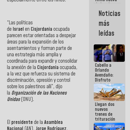
de Ley de
Arrendamiento
Noticias
aprobada
por la AN
más
“Las políticas
de
Israel
en
Cisjordania
ocupada
leídas
parecen estar orientadas a despejar
áreas para la expansión de los
asentamientos y forman parte de
una estrategia más amplia y
coordinada para expandir y consolidar
Cabello a
la anexión de la
Cisjordania
ocupada,
Orlando
a la vez que refuerza su sistema de
Avendaño:
discriminación, opresión y control
Disfruto
cada vez
sobre los palestinos allí”, dijo
que escribes
la
Organización de las Naciones
porque lo
Unidas
(ONU).
que haces
Llegan dos
es
nuevos
embarrarla
trenes de
trituración
El
presidente
de la
Asamblea
para
Nacional
(AN),
Jorge Rodríguez
,
optimizar