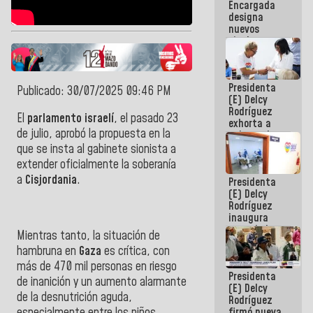
Encargada
Centroamericanos
designa
nuevos
titulares en
el
Viceministerio
de Energía
Presidenta
Eléctrica y
Publicado: 30/07/2025 09:46 PM
(E) Delcy
CORPOELEC
Rodríguez
El
parlamento israelí
, el pasado 23
exhorta a
de julio, aprobó la propuesta en la
gobernadores
y alcaldes a
que se insta al gabinete sionista a
edificar
extender oficialmente la soberanía
casas para
a
Cisjordania
.
Presidenta
abuelos
(E) Delcy
Rodríguez
inaugura
casa de los
Mientras tanto, la situación de
Abuelos
hambruna en
Gaza
es crítica, con
Primavera
en Caracas
más de 470 mil personas en riesgo
Presidenta
de inanición y un aumento alarmante
(E) Delcy
de la desnutrición aguda,
Rodríguez
especialmente entre los niños.
firmó nueva