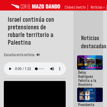
Chávez invicto
Noticias ↓
Israel continúa con
pretensiones de
robarle territorio a
Noticias
Palestina
destacadas
Escucha esta noticia: 🔊
Delcy
Rodríguez
felicita a la
Vinotinto
Sub 20
campeona
frente
México Sub
Presidenta
23 en los