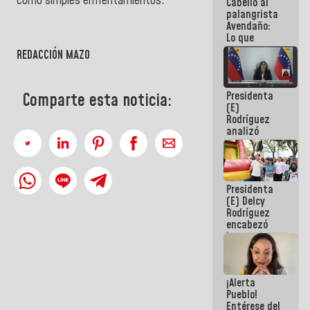
como simples enfrentamientos.
Cabello al
de la
palangrista
República
Avendaño:
Lo que
vayas a
REDACCIÓN MAZO
escribir
hazlo hoy
por que no
Presidenta
Comparte esta noticia:
sabemos si
(E)
la semana
Rodríguez
que viene
analizó
hay
junto a
programa
gobernadores
planes de
recuperación
Presidenta
del Sistema
(E) Delcy
Eléctrico
Rodríguez
Nacional
encabezó
lanzamiento
del Plan
Nacional de
Recreación
¡Alerta
Vacacional
Pueblo!
Entérese del