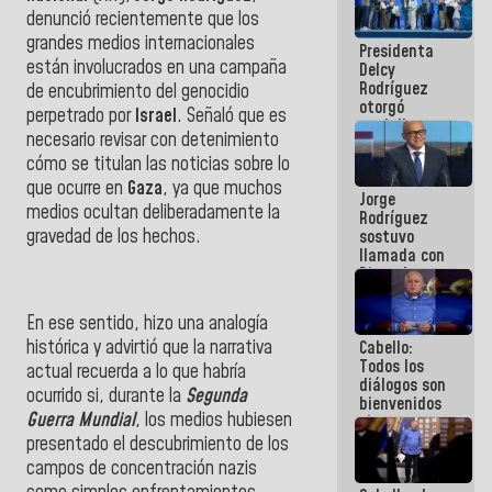
manejo de
denunció recientemente que los
escombros
grandes medios internacionales
Presidenta
en La Guaira
están involucrados en una campaña
Delcy
Rodríguez
de encubrimiento del genocidio
otorgó
perpetrado por
Israel
. Señaló que es
medalla
necesario revisar con detenimiento
"Héroe de
cómo se titulan las noticias sobre lo
Venezuela"
a servidores
que ocurre en
Gaza
, ya que muchos
Jorge
públicos
medios ocultan deliberadamente la
Rodríguez
gravedad de los hechos.
sostuvo
llamada con
Dinorah
Figuera y
acuerdan
En ese sentido, hizo una analogía
primer
histórica y advirtió que la narrativa
Cabello:
encuentro
Todos los
presencial
actual recuerda a lo que habría
diálogos son
para el
ocurrido si, durante la
Segunda
bienvenidos
diálogo
Guerra Mundial
, los medios hubiesen
siempre que
estén en el
presentado el descubrimiento de los
marco de la
campos de concentración nazis
Constitución