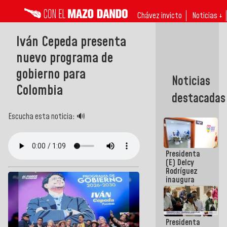
Chávez invicto
Noticias ↓
Iván Cepeda presenta
nuevo programa de
gobierno para
Noticias
Colombia
destacadas
Escucha esta noticia: 🔊
Presidenta
(E) Delcy
Rodríguez
inaugura
casa de los
Abuelos
Primavera
en Caracas
Presidenta