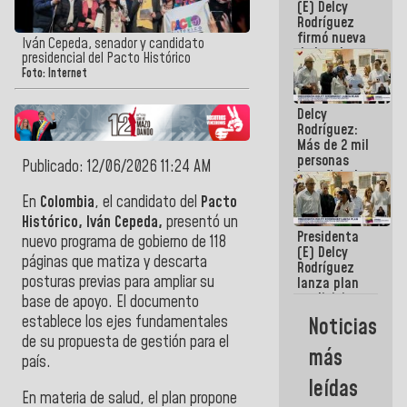
(E) Delcy
Rodríguez
firmó nueva
Iván Cepeda, senador y candidato
de Ley de
presidencial del Pacto Histórico
Arrendamiento
Foto: Internet
aprobada
por la AN
Delcy
Rodríguez:
Más de 2 mil
personas
Publicado: 12/06/2026 11:24 AM
beneficiadas
con planes
En
Colombia
, el candidato del
Pacto
para
Histórico, Iván Cepeda,
presentó un
atención de
Presidenta
emergencia
nuevo programa de gobierno de 118
(E) Delcy
sísmica en
páginas que matiza y descarta
Rodríguez
la última
posturas previas para ampliar su
lanza plan
semana
crediticio
base de apoyo. El documento
con subsidio
establece los ejes fundamentales
Noticias
a Juntas de
de su propuesta de gestión para el
Condominio
más
país.
leídas
En materia de salud, el plan propone