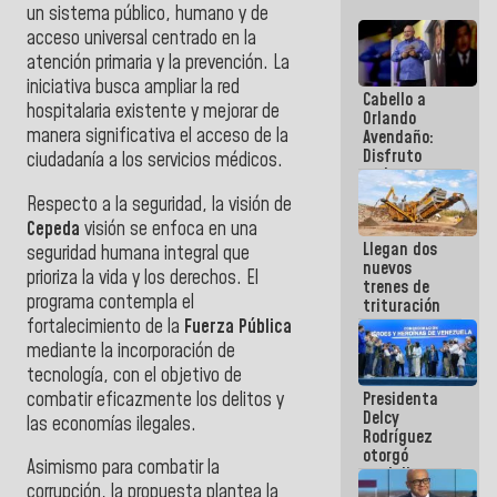
un sistema público, humano y de
acceso universal centrado en la
atención primaria y la prevención. La
iniciativa busca ampliar la red
Cabello a
hospitalaria existente y mejorar de
Orlando
manera significativa el acceso de la
Avendaño:
Disfruto
ciudadanía a los servicios médicos.
cada vez
que escribes
Respecto a la seguridad, la visión de
porque lo
Cepeda
visión se enfoca en una
que haces
Llegan dos
es
seguridad humana integral que
nuevos
embarrarla
prioriza la vida y los derechos. El
trenes de
programa contempla el
trituración
para
fortalecimiento de la
Fuerza Pública
optimizar
mediante la incorporación de
manejo de
tecnología, con el objetivo de
escombros
combatir eficazmente los delitos y
Presidenta
en La Guaira
Delcy
las economías ilegales.
Rodríguez
otorgó
Asimismo para combatir la
medalla
corrupción, la propuesta plantea la
"Héroe de