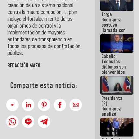
Venezuela"
creación de un sistema nacional
a servidores
contra la macro corrupción. El plan
Jorge
públicos
incluye el fortalecimiento de los
Rodríguez
sostuvo
organismos de control y la
llamada con
implementación de mayores
Dinorah
estándares de transparencia en
Figuera y
acuerdan
todos los procesos de contratación
primer
pública.
Cabello:
encuentro
Todos los
presencial
REDACCIÓN MAZO
diálogos son
para el
bienvenidos
diálogo
siempre que
estén en el
Comparte esta noticia:
marco de la
Constitución
Presidenta
de la
(E)
República
Rodríguez
analizó
junto a
gobernadores
planes de
recuperación