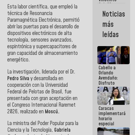
Maiquetía
Sub 20
Esta labor científica, que empleó la
campeona
Noticias
técnica de Resonancia
frente
Paramagnética Electrónica, permitió
México Sub
más
23 en los
abrir las puertas para el desarrollo de
Centroamericanos
dispositivos electrónicos de alta
leídas
tecnología, sensores avanzados,
espintrónica y supercapacitores de
gran capacidad de almacenamiento
energético.
Cabello a
La investigación, liderada por el Dr.
Orlando
Avendaño:
Pedro Silva
y desarrollada en
Disfruto
cooperación con la Universidad
cada vez
Federal de Pelotas de Brasil, fue
que escribes
presentada con gran aceptación en
porque lo
que haces
el Congreso Internacional Raremet
Caracas
es
2026, realizado en
Moscú.
implementará
embarrarla
horario
La ministra del Poder Popular para la
especial
para
Ciencia y la Tecnología,
Gabriela
adaptarse