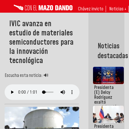
Chávez invicto
Noticias ↓
IVIC avanza en
estudio de materiales
semiconductores para
Noticias
la innovación
destacadas
tecnológica
Escucha esta noticia: 🔊
Presidenta
(E) Delcy
Rodríguez
exaltó
participación
de
Venezuela
en Juegos
Presidenta
Centroamericanos