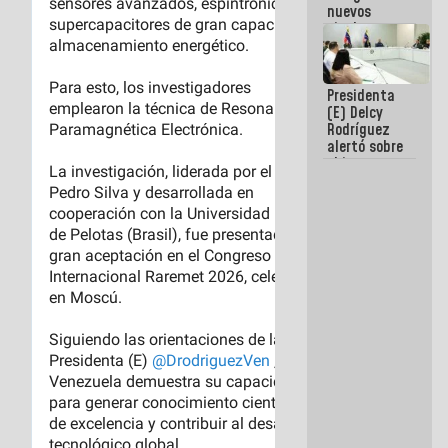
nuevos
titulares en
el
Viceministerio
de Energía
Presidenta
Eléctrica y
(E) Delcy
CORPOELEC
Rodríguez
alertó sobre
el impacto
de la
emergencia
climática en
los oceános