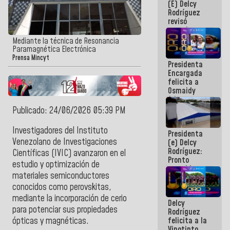
(E) Delcy
y del Caribe
Rodríguez
2026
revisó
agenda
económica y
Mediante la técnica de Resonancia
ejecución de
Paramagnética Electrónica
fondos de
Prensa Mincyt
Presidenta
emergencia
Encargada
post-sismos
felicita a
Osmaidy
Arias y
Giraly
Publicado: 24/06/2026 05:39 PM
Marcano por
hacer
Investigadores del Instituto
Presidenta
historia en
Venezolano de Investigaciones
(e) Delcy
los
Rodríguez:
Centroamericanos
Científicas (IVIC) avanzaron en el
Pronto
estudio y optimización de
restableceremos
materiales semiconductores
las
operaciones
conocidos como perovskitas,
en el
mediante la incorporación de cerio
Delcy
Aeropuerto
para potenciar sus propiedades
Rodríguez
Internacional
felicita a la
ópticas y magnéticas.
de
Vinotinto