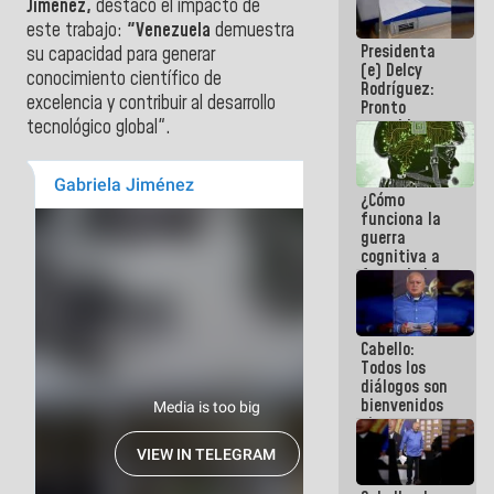
Jiménez,
destacó el impacto de
al plan de
este trabajo:
"Venezuela
demuestra
ahorro
Presidenta
energético
su capacidad para generar
(e) Delcy
conocimiento científico de
Rodríguez:
excelencia y contribuir al desarrollo
Pronto
restableceremos
tecnológico global".
las
operaciones
en el
¿Cómo
Aeropuerto
funciona la
Internacional
guerra
de
cognitiva a
Maiquetía
favor de la
narrativa
hegemónica?
(1)
Cabello:
Todos los
diálogos son
bienvenidos
siempre que
estén en el
marco de la
Constitución