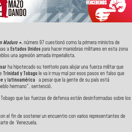
n Maduro +.
número 97
cuestionó como la primera ministra de
guas a
Estados Unidos
para hacer maniobras militares en esta zona
ueblos una agresión armada imperialista.
ssar
ha hipotecado su territorio para alojar una fuerza militar que
de
Trinidad y Tobago
le va ir muy mal por esos pasos en falso que
be
y
latinoamérica
a pesar que la gente de su país está
Pueblo hermano", sentenció.
y Tobago que las fuerzas de defensa están desinformadas sobre los
on el fin de sostener un encuentro con varios representantes de
 parte de
Venezuela.