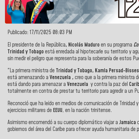
Publicado: 17/11/2025 08:03 PM
El presidente de la República
, Nicolás Maduro
en su programa
Co
Trinidad y Tobago
está enredada al hipotecarle su territorio y a
sin medir el peligro que representa para la soberanía de estos P
"
La primera ministra de
Trinidad y Tobago, Kamla Persad-Bisse
está amenazando a
Venezuela ,
c
reo que a la primera ministra 
está dando para amenazar a
Venezuela
y contra la paz del
Cari
totalmente en contra de prestar tu territorio para agredir a un 
Reconoció que ha leído en medios de comunicación de Trinidad 
ejercicios militares de
EEUU
, en la nación trinitense.
Asimismo encomendó a su cuerpo diplomático viajar a
Jamaica
c
gobiernos del área del Caribe para ofrecer ayuda humanitaria de