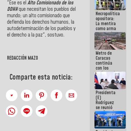
"Ese es el
Alto Comisionado de los
porque lo
que haces
DDHH
que necesitan los pueblos del
Necropolítica
es
mundo; un alto comisionado que
opositora:
embarrarla
defienda los derechos humanos, la
La mentira
autodeterminación de los pueblos y
como arma
contra el
el derecho a la paz", sostuvo.
Pueblo
Metro de
REDACCIÓN MAZO
Caracas
continúa
con los
trabajos de
Comparte esta noticia:
mantenimiento
e inspección
en la Línea 2
Presidenta
(E)
Rodríguez
se reunió
con Estado
Mayor
Eléctrico
para