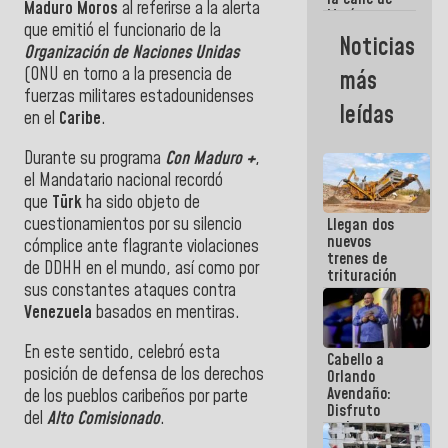
Maduro Moros
al referirse a la alerta
María
que emitió el funcionario de la
Machado se
Noticias
estrellaron
Organización de Naciones Unidas
de frente
(ONU en torno a la presencia de
más
contra el
fuerzas militares estadounidenses
Pueblo
leídas
en el
Caribe
.
Durante su programa
Con Maduro +
,
el Mandatario nacional recordó
que
Türk
ha sido objeto de
cuestionamientos por su silencio
Llegan dos
nuevos
cómplice ante flagrante violaciones
trenes de
de DDHH en el mundo, así como por
trituración
sus constantes ataques contra
para
optimizar
Venezuela
basados en mentiras.
manejo de
escombros
En este sentido, celebró esta
Cabello a
en La Guaira
posición de defensa de los derechos
Orlando
Avendaño:
de los pueblos caribeños por parte
Disfruto
del
Alto Comisionado
.
cada vez
que escribes