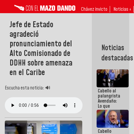
Chávez invicto
Noticias ↓
Jefe de Estado
agradeció
pronunciamiento del
Noticias
Alto Comisionado de
destacadas
DDHH sobre amenaza
en el Caribe
Escucha esta noticia: 🔊
Cabello al
palangrista
Avendaño:
Lo que
vayas a
escribir
hazlo hoy
por que no
Cabello
sabemos si