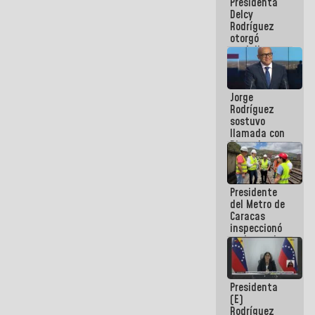
Presidenta
abordar
Delcy
planes de
Rodríguez
acción
otorgó
medalla
"Héroe de
Venezuela"
a servidores
Jorge
públicos
Rodríguez
sostuvo
llamada con
Dinorah
Figuera y
acuerdan
primer
Presidente
encuentro
del Metro de
presencial
Caracas
para el
inspeccionó
diálogo
trabajos de
rehabilitación
y
modernización
Presidenta
de la vía
(E)
férrea
Rodríguez