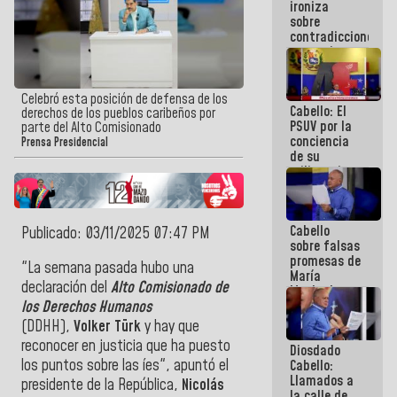
ironiza
la semana
sobre
que viene
contradicciones
hay
y mentiras
programa
de María
Machado:
¡Créanle!
Celebró esta posición de defensa de los
Cabello: El
derechos de los pueblos caribeños por
PSUV por la
parte del Alto Comisionado
conciencia
Prensa Presidencial
de su
militancia
es la
organización
política más
Cabello
sólida de
Publicado: 03/11/2025 07:47 PM
sobre falsas
Venezuela
promesas de
"La semana pasada hubo una
María
declaración del
Alto Comisionado de
Machado:
¿Quién le
los Derechos Humanos
puede creer?
(DDHH),
Volker Türk
y
hay que
¿Y la gente
reconocer en justicia que ha puesto
Diosdado
que ella iba
los puntos sobre las íes", apuntó el
Cabello:
a salvar en
Llamados a
La Guaira?
presidente de la República,
Nicolás
la calle de