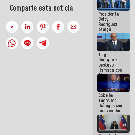
manejo de
Comparte esta noticia:
escombros
Presidenta
en La Guaira
Delcy
Rodríguez
otorgó
medalla
"Héroe de
Venezuela"
a servidores
Jorge
públicos
Rodríguez
sostuvo
llamada con
Dinorah
Figuera y
acuerdan
primer
Cabello:
encuentro
Todos los
presencial
diálogos son
para el
bienvenidos
diálogo
siempre que
estén en el
marco de la
Constitución