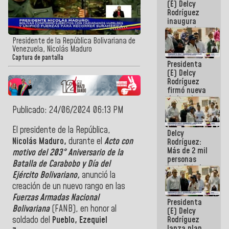
(E) Delcy
Rodríguez
inaugura
casa de los
Abuelos
Presidente de la República Bolivariana de
Primavera
Venezuela, Nicolás Maduro
en Caracas
Captura de pantalla
Presidenta
(E) Delcy
Rodríguez
firmó nueva
de Ley de
Arrendamiento
Publicado: 24/06/2024 06:13 PM
aprobada
por la AN
El presidente de la República,
Delcy
Nicolás Maduro,
durante el
Acto con
Rodríguez:
Más de 2 mil
motivo del 203° Aniversario de la
personas
Batalla de Carabobo y Día del
beneficiadas
Ejército Bolivariano,
anunció la
con planes
para
creación de un nuevo rango en las
atención de
Fuerzas Armadas Nacional
Presidenta
emergencia
Bolivariana
(FANB), en honor al
(E) Delcy
sísmica en
Rodríguez
soldado del
Pueblo, Ezequiel
la última
lanza plan