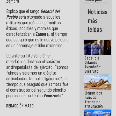
semana
Zamora.
crediticio
con subsidio
Noticias
Explicó que el rango
General del
a Juntas de
Pueblo
será otorgado a aquellos
Condominio
más
militares que reúnan los méritos
éticos, sociales y morales que
leídas
caracterizaban a
Zamora
, al tiempo
que aseguró que este nuevo peldaño
es un homenaje al líder mirandino.
Durante su intervención el
Cabello a
mandatario destacó el carácter
Orlando
Avendaño:
antiimperialista del ejército, "somos
Disfruto
fuimos y seremos un ejército
cada vez
anticolonialista, anti oligárquico", al
que escribes
tiempo que aseguró que
Zamora
fue
porque lo
que haces
el constructor del segundo ejército
Llegan dos
es
popular que ha tenido
Venezuela
".
nuevos
embarrarla
trenes de
REDACCIÓN MAZO
trituración
para
optimizar