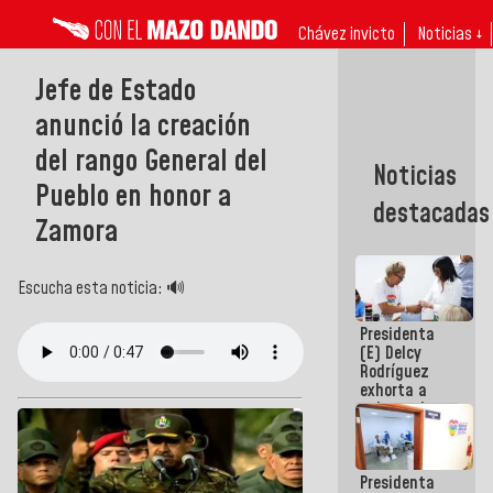
Chávez invicto
Noticias ↓
Jefe de Estado
anunció la creación
del rango General del
Noticias
Pueblo en honor a
destacadas
Zamora
Escucha esta noticia: 🔊
Presidenta
(E) Delcy
Rodríguez
exhorta a
gobernadores
y alcaldes a
edificar
casas para
Presidenta
abuelos