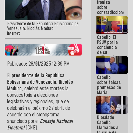
ironiza
la semana
sobre
que viene
contradicciones
hay
y mentiras
programa
de María
Presidente de la República Bolivariana de
Machado:
Venezuela, Nicolás Maduro
¡Créanle!
Internet
Cabello: El
PSUV por la
conciencia
de su
militancia
es la
Publicado: 28/01/2025 12:39 PM
organización
política más
El
presidente de la República
Cabello
sólida de
Bolivariana de Venezuela, Nicolás
sobre falsas
Venezuela
promesas de
Maduro
, celebró este martes la
María
convocatoria a elecciones
Machado:
legislativas y regionales, que se
¿Quién le
puede creer?
celebrarán el próximo 27 abril, de
¿Y la gente
acuerdo con el cronograma
Diosdado
que ella iba
anunciado por el
Consejo Nacional
Cabello:
a salvar en
Llamados a
Electoral
(CNE).
La Guaira?
la calle de