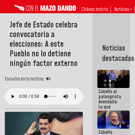
Chávez invicto
Noticias ↓
Jefe de Estado celebra
convocatoria a
elecciones: A este
Noticias
Pueblo no lo detiene
destacadas
ningún factor externo
Escucha esta noticia: 🔊
Cabello al
palangrista
Avendaño:
Lo que
vayas a
escribir
hazlo hoy
por que no
Cabello
sabemos si