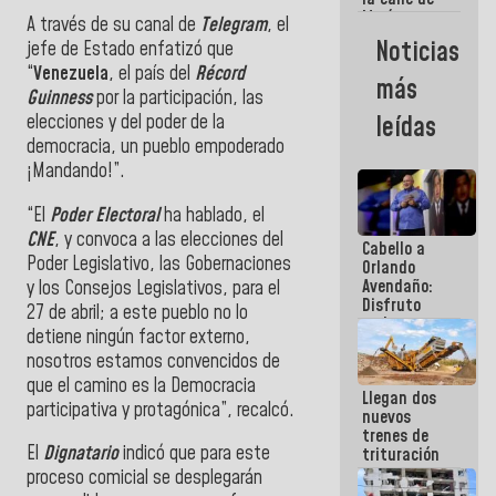
María
A través de su canal de
Telegram
, el
Machado se
Noticias
jefe de Estado enfatizó que
estrellaron
“
Venezuela
, el país del
Récord
de frente
más
contra el
Guinness
por la participación, las
Pueblo
elecciones y del poder de la
leídas
democracia, un pueblo empoderado
¡Mandando!”.
“El
Poder Electoral
ha hablado, el
CNE
, y convoca a las elecciones del
Cabello a
Poder Legislativo, las Gobernaciones
Orlando
Avendaño:
y los Consejos Legislativos, para el
Disfruto
27 de abril; a este pueblo no lo
cada vez
detiene ningún factor externo,
que escribes
nosotros estamos convencidos de
porque lo
que haces
que el camino es la Democracia
Llegan dos
es
participativa y protagónica”, recalcó.
nuevos
embarrarla
trenes de
El
Dignatario
indicó que para este
trituración
para
proceso comicial se desplegarán
optimizar