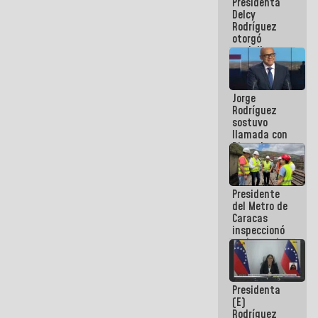
Presidenta
abordar
Delcy
planes de
Rodríguez
acción
otorgó
medalla
"Héroe de
Venezuela"
a servidores
Jorge
públicos
Rodríguez
sostuvo
llamada con
Dinorah
Figuera y
acuerdan
primer
Presidente
encuentro
del Metro de
presencial
Caracas
para el
inspeccionó
diálogo
trabajos de
rehabilitación
y
modernización
Presidenta
de la vía
(E)
férrea
Rodríguez