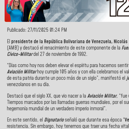
Publicado: 27/11/2025 01:24 PM
El
presidente de la República Bolivariana de Venezuela, Nicolá
(AMB) y destacó el renacimiento de este componente de la
Fuer
Cívico-Militar
del 27 de noviembre de 1992.
“Días como hoy nos deben elevar el espíritu para hacernos sentir 
Aviación Militar
hoy cumple 105 años y con ella celebramos el valor
de esta patria durante un poco más de un siglo”, manifestó el
j
venezolanos en su día.
Destacó que el siglo XX, que vio nacer a la
Aviación Militar
, “fue
Tiempos marcados por las llamadas guerras mundiales, por el sur
hegemonía mundial de un verdadero imperio inmoral”.
En este sentido, el
Dignatario
señaló que durante esa época “
V
resistencia. Sin embargo, hoy tenemos que traer una fecha vital d