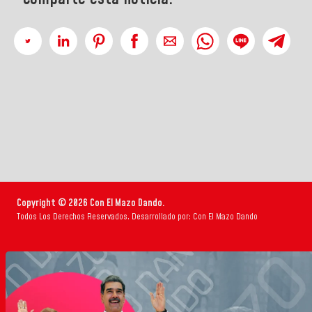
Copyright © 2026 Con El Mazo Dando.
Todos Los Derechos Reservados. Desarrollado por: Con El Mazo Dando