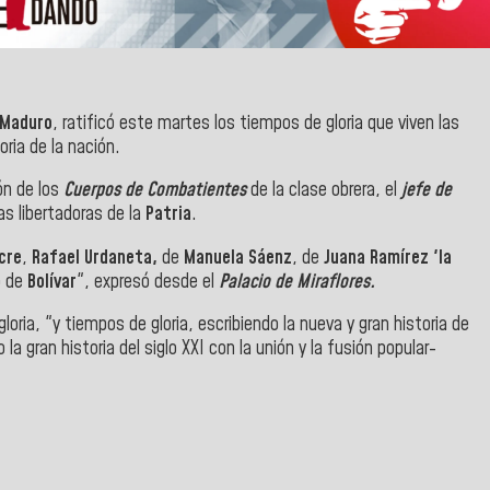
s Maduro
, ratificó este martes los tiempos de gloria que viven las
oria de la nación.
ón de los
Cuerpos de Combatientes
de la clase obrera, el
jefe de
as libertadoras de la
Patria
.
cre
,
Rafael Urdaneta,
de
Manuela Sáenz
, de
Juana Ramírez 'la
o de
Bolívar
", expresó desde el
Palacio de Miraflores.
ria, "y tiempos de gloria, escribiendo la nueva y gran historia de
a gran historia del siglo XXI con la unión y la fusión popular-