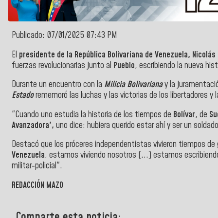
Publicado: 07/01/2025 07:43 PM
El
presidente de la República Bolivariana de Venezuela, Nicolá
fuerzas revolucionarias junto al
Pueblo
, escribiendo la nueva hist
Durante un encuentro con la
Milicia Bolivariana
y la juramentaci
Estado
rememoró las luchas y las victorias de los libertadores y l
"Cuando uno estudia la historia de los tiempos de
Bolívar
, de
Su
Avanzadora',
uno dice: hubiera querido estar ahí y ser un soldad
Destacó que los próceres independentistas vivieron tiempos de glo
Venezuela
, estamos viviendo nosotros (...) estamos escribiendo l
militar-policial".
REDACCIÓN MAZO
Comparte esta noticia: