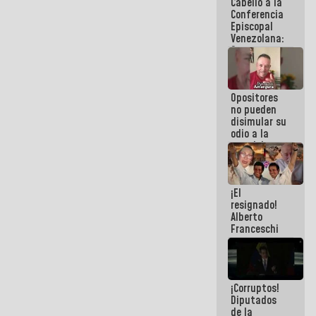
Cabello a la
de La Sayo
Conferencia
Episcopal
Venezolana:
Son unos
inmorales,
ni una
botella de
Opositores
agua han
no pueden
llevado
disimular su
odio a la
paz del
pueblo
¡El
resignado!
Alberto
Franceschi
muestra su
frustración
ante
burguesía
¡Corruptos!
de siempre
Diputados
de la