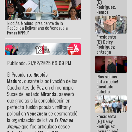
(E)
Rodríguez:
Hemos
realizado 47
mil 369
Nicolás Maduro, presidente de la
inspecciones
República Bolivariana de Venezuela
a viviendas
Prensa MPPRIJP
Presidenta
e
(E) Delcy
infraestructuras
Rodríguez
del país
entrega
viviendas
rehabilitadas
Publicado: 21/02/2025 06:00 PM
tras daños
por doble
El Presidente
Nicolás
¡Nos vemos
terremoto
Maduro,
durante la activación de los
esta noche!
Diosdado
Cuadrantes de Paz en el municipio
Cabello
Sucre del estado
Miranda,
aseveró
invitó a
que gracias a
la consolidación en
sintonizar
su programa
perfecta fusión popular, militar y
Con el Mazo
policial en
Venezuela
se desmanteló
Presidenta
Dando
la organización delictiva
El Tren de
(E) Delcy
Rodríguez
Aragua
que
fue articulado desde
inspeccionó