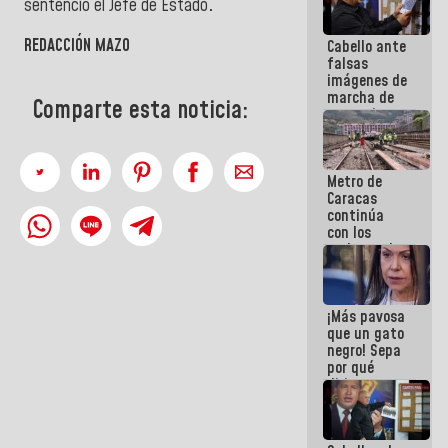
sentenció el Jefe de Estado
.
REDACCIÓN MAZO
Cabello ante
falsas
imágenes de
marcha de
Comparte esta noticia:
extremistas:
Son unos
coberos,
viven de la
Metro de
mentira
Caracas
continúa
con los
trabajos de
mantenimiento
e inspección
en la Línea 2
¡Más pavosa
que un gato
negro! Sepa
por qué
dirigentes
opositores
se
desmarcan