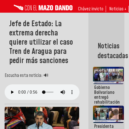
Chávez invicto
Noticias ↓
Jefe de Estado: La
extrema derecha
quiere utilizar el caso
Noticias
Tren de Aragua para
destacadas
pedir más sanciones
Escucha esta noticia: 🔊
Gobierno
Bolivariano
entregó
rehabilitación
de 67
viviendas en
la parroquia
San Pedro
Presidenta
de Caracas