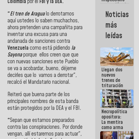
Colombia
por el
FBI y la DEA.
termoeléctricas
Planta
Noticias
"
El tren de Aragua
lo derrotamos
Centro y
aquí ustedes lo saben muchachos,
Termocarabobo
más
ahora pretenden una campañita para
inventar una excusa para una
leídas
andanada de sanciones contra
Venezuela
como está pidiendo
la
Sayona
porque ellos creen que que
con nuevas sanciones este Pueblo
se va a acobardar, bueno, déjeme
Llegan dos
decirles que lo vamos a derrotar",
nuevos
trenes de
recalcó el Mandatario nacional.
trituración
para
Reiteró que buena parte de los
optimizar
principales nombres de esta banda
manejo de
escombros
están protegidos por la
DEA y el FBI.
Necropolítica
en La Guaira
opositora:
"
Sepan que estamos preparados
La mentira
contra las conspiraciones. Por donde
como arma
contra el
vengan, allí estaremos para actuar",
Pueblo